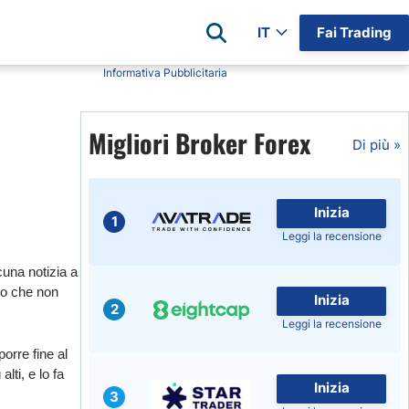
IT
Fai Trading
Informativa Pubblicitaria
Recensioni
Migliori Broker Forex
am
Ava Trade Recensioni
Di più »
Eightcap Recensioni
StarTrader Recensioni
Inizia
Capital.com Recensioni
1
Leggi la recensione
4
ioni
cuna notizia a
Brokers Lista Completa
olo che non
ianti
Inizia
Broker per Categoria
2
Leggi la recensione
orre fine al
lti, e lo fa
Inizia
3