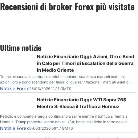
Recensioni di broker Forex più visitate
Ultime notizie
Notizie Finanziarie Oggi: Azioni, Oro e Bond
in Calo per Timori di Escalation della Guerra
in Medio Oriente
Trump minaccia le centrali elettriche iraniane, scadenza martedì mattina;
azioni, oro e bond scendono per timori di guerra/inflazione; i mercati asiatici
entrano in correzione; il petrolio greggio resta stabile.
Notizie Forex
23/03/2026 11:11 GMT0
Notizie Finanziarie Oggi: WTI Sopra 76$
Mentre Si Blocca il Traffico a Hormuz
Petrolio e comparto energia continuano a salire mentre il traffico si ferma a
Hormuz; Trump promette scorte navali USA; borse asiatiche in forte calo; il
rialzo del gas naturale mette pressione all’euro.
Notizie Forex
04/03/2026 09:17 GMT0