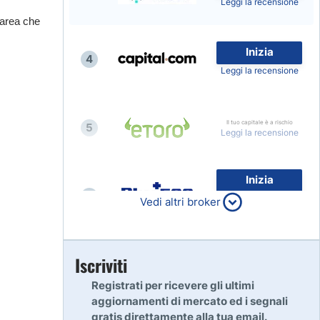
Leggi la recensione
'area che
Inizia
4
Leggi la recensione
Il tuo capitale è a rischio
5
Leggi la recensione
Inizia
6
80% dei conti al dettaglio di
Vedi altri broker
CFD perdono denaro
Leggi la recensione
Inizia
Iscriviti
7
Leggi la recensione
Registrati per ricevere gli ultimi
aggiornamenti di mercato ed i segnali
gratis direttamente alla tua email.