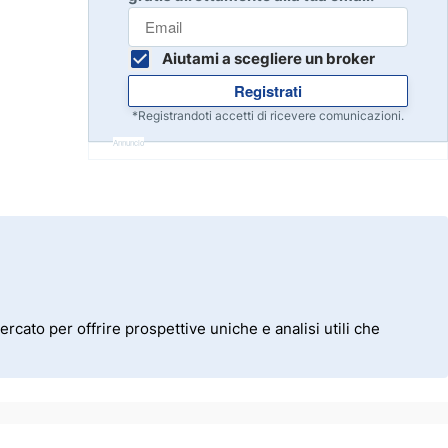
Inizia
8
Leggi la recensione
Aiutami a scegliere un broker
Registrati
Inizia
9
*Registrandoti accetti di ricevere comunicazioni.
Leggi la recensione
Annuncio
Inizia
10
Leggi la recensione
rcato per offrire prospettive uniche e analisi utili che