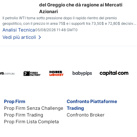
del Greggio che dà ragione ai Mercati
Azionari
Il petrolio WTI torna sotto pressione dopo il rapido rientro del premio
geopolitico, con il prezzo in area 75$ e i supporti tra 73,50$ e 72,80$ decisivi
per capire se il ribasso potrà estendersi verso quota 70$.
Analisi Tecnica
05/08/2026 11:48 GMT0
Vedi più articoli
Prop Firm
Confronto Piattaforme
Prop Firm Senza Challenge
Trading
Prop Firm Trading
Confronto Broker
Prop Firm Lista Completa