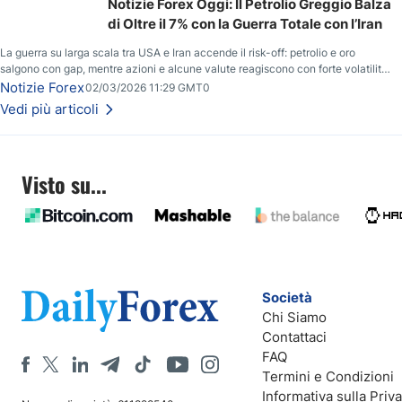
Notizie Forex Oggi: Il Petrolio Greggio Balza
di Oltre il 7% con la Guerra Totale con l’Iran
La guerra su larga scala tra USA e Iran accende il risk-off: petrolio e oro
salgono con gap, mentre azioni e alcune valute reagiscono con forte volatilità
e nuovi livelli da monitorare.
Notizie Forex
02/03/2026 11:29 GMT0
Vedi più articoli
Visto su...
Società
Chi Siamo
Contattaci
FAQ
Termini e Condizioni
Informativa sulla Priv