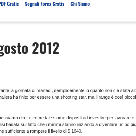
PDF Gratis
Segnali Forex Gratis
Chi Siamo
sset
Per Servizi
Previsioni e Analisi
Agosto 2012
ori Broker Forex
Segnali Trading Telegr
Previsioni Forex Oggi
r con Leva Alta
Copy Trading Forex
Mercato Azionario Oggi
er Trading Oro(XAUUSD)
Trading Demo Senza
Registrazione
ori Broker Futures Trading
Broker per Metatrader 
r Trading Azioni
Trading Senza Commiss
ante la giornata di martedì, semplicemente in quanto non c'è stata al
ori Broker CFD
rnaliera ha finito per essere una shooting star, ma il range è così picc
Broker Forex per Princip
ssiamo dire, e come tale siamo disposti ad investire per lavorare e p
si basata sul fatto che i minimi stanno iniziando a diventare un pò più a
sufficiente a rompere il livello di $ 1640.