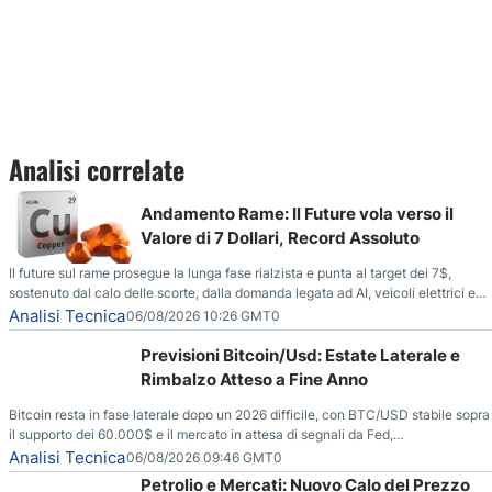
Analisi correlate
Andamento Rame: Il Future vola verso il
Valore di 7 Dollari, Record Assoluto
Il future sul rame prosegue la lunga fase rialzista e punta al target dei 7$,
sostenuto dal calo delle scorte, dalla domanda legata ad AI, veicoli elettrici e
reti energetiche, e dai timori di deficit produttivo dal 2028.
Analisi Tecnica
06/08/2026 10:26 GMT0
Previsioni Bitcoin/Usd: Estate Laterale e
Rimbalzo Atteso a Fine Anno
Bitcoin resta in fase laterale dopo un 2026 difficile, con BTC/USD stabile sopra
il supporto dei 60.000$ e il mercato in attesa di segnali da Fed,
regolamentazione USA ed elezioni di medio termine.
Analisi Tecnica
06/08/2026 09:46 GMT0
Petrolio e Mercati: Nuovo Calo del Prezzo