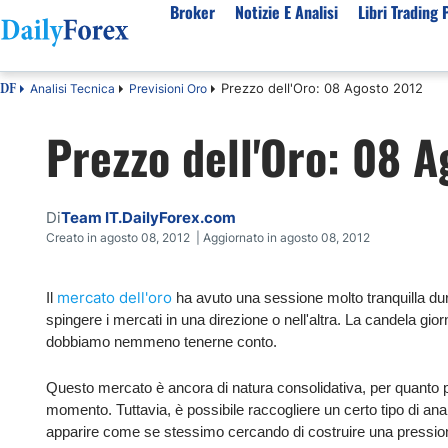
Broker
Notizie E Analisi
Libri Trading 
Prezzo dell'Oro: 08 Agosto 2012
Analisi Tecnica
Previsioni Oro
DF
Per Tipologia
Mercati Popolari
Informazioni sulla nostra azienda
Per A
Prezzo dell'Oro: 08 
Bot Trading Automatico
Quotazione EUR USD Real Time
Chi Siamo
Migli
Trading Bonus Senza Deposito
Previsioni S&P500 Oggi
Politica editoriale
Broke
Consob Lista Broker Autorizzati
Previsioni Nasdaq 100 Oggi
Come Guadagniamo Soldi
Brok
Di
Team IT.DailyForex.com
Broker No Esma
Previsione Quotazione XAUUSD Oro
La Nostra Metodologia
Migli
Creato in agosto 08, 2012 | Aggiornato in agosto 08, 2012
Broker ECN Migliori
MIB 40 in Tempo Reale
Indice di fiducia
Broke
mercato dell'oro
Il
ha avuto una sessione molto tranquilla dur
Broker con Spread 0
Tutte le Valute Disponibili
Perché Fidarsi di Noi
Migli
spingere i mercati in una direzione o nell'altra. La candela gio
App di trading
Tutte le Materie Prime Disponibili
dobbiamo nemmeno tenerne conto.
Tutti gli Indici Disponibili
Questo mercato è ancora di natura consolidativa, per quanto po
momento. Tuttavia, è possibile raccogliere un certo tipo di anali
apparire come se stessimo cercando di costruire una pressione 