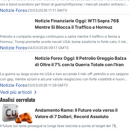
oro e bond scendono per timori di guerra/inflazione; i mercati asiatici entrano in
correzione; il petrolio greggio resta stabile.
Notizie Forex
23/03/2026 11:11 GMT0
Notizie Finanziarie Oggi: WTI Sopra 76$
Mentre Si Blocca il Traffico a Hormuz
Petrolio e comparto energia continuano a salire mentre il traffico si ferma a
Hormuz; Trump promette scorte navali USA; borse asiatiche in forte calo; il rialzo
del gas naturale mette pressione all’euro.
Notizie Forex
04/03/2026 09:17 GMT0
Notizie Forex Oggi: Il Petrolio Greggio Balza
di Oltre il 7% con la Guerra Totale con l’Iran
La guerra su larga scala tra USA e Iran accende il risk-off: petrolio e oro salgono
con gap, mentre azioni e alcune valute reagiscono con forte volatilità e nuovi
livelli da monitorare.
Notizie Forex
02/03/2026 11:29 GMT0
Vedi più articoli
Analisi correlate
Andamento Rame: Il Future vola verso il
Valore di 7 Dollari, Record Assoluto
Il future sul rame prosegue la lunga fase rialzista e punta al target dei 7$,