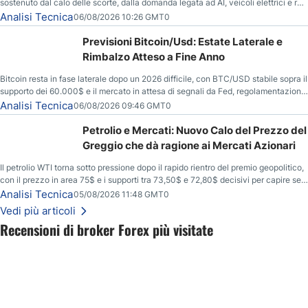
sostenuto dal calo delle scorte, dalla domanda legata ad AI, veicoli elettrici e reti
energetiche, e dai timori di deficit produttivo dal 2028.
Analisi Tecnica
06/08/2026 10:26 GMT0
Previsioni Bitcoin/Usd: Estate Laterale e
Rimbalzo Atteso a Fine Anno
Bitcoin resta in fase laterale dopo un 2026 difficile, con BTC/USD stabile sopra il
supporto dei 60.000$ e il mercato in attesa di segnali da Fed, regolamentazione
USA ed elezioni di medio termine.
Analisi Tecnica
06/08/2026 09:46 GMT0
Petrolio e Mercati: Nuovo Calo del Prezzo del
Greggio che dà ragione ai Mercati Azionari
Il petrolio WTI torna sotto pressione dopo il rapido rientro del premio geopolitico,
con il prezzo in area 75$ e i supporti tra 73,50$ e 72,80$ decisivi per capire se il
ribasso potrà estendersi verso quota 70$.
Analisi Tecnica
05/08/2026 11:48 GMT0
Vedi più articoli
Recensioni di broker Forex più visitate