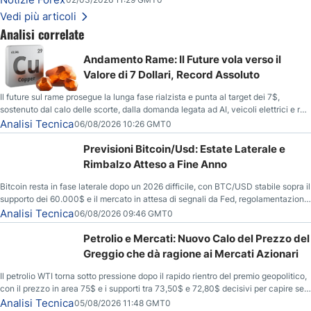
Vedi più articoli
Analisi correlate
Andamento Rame: Il Future vola verso il
Valore di 7 Dollari, Record Assoluto
Il future sul rame prosegue la lunga fase rialzista e punta al target dei 7$,
sostenuto dal calo delle scorte, dalla domanda legata ad AI, veicoli elettrici e reti
energetiche, e dai timori di deficit produttivo dal 2028.
Analisi Tecnica
06/08/2026 10:26 GMT0
Previsioni Bitcoin/Usd: Estate Laterale e
Rimbalzo Atteso a Fine Anno
Bitcoin resta in fase laterale dopo un 2026 difficile, con BTC/USD stabile sopra il
supporto dei 60.000$ e il mercato in attesa di segnali da Fed, regolamentazione
USA ed elezioni di medio termine.
Analisi Tecnica
06/08/2026 09:46 GMT0
Petrolio e Mercati: Nuovo Calo del Prezzo del
Greggio che dà ragione ai Mercati Azionari
Il petrolio WTI torna sotto pressione dopo il rapido rientro del premio geopolitico,
con il prezzo in area 75$ e i supporti tra 73,50$ e 72,80$ decisivi per capire se il
ribasso potrà estendersi verso quota 70$.
Analisi Tecnica
05/08/2026 11:48 GMT0