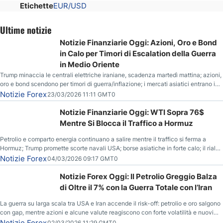
Etichette
EUR/USD
Ultime notizie
Notizie Finanziarie Oggi: Azioni, Oro e Bond
in Calo per Timori di Escalation della Guerra
in Medio Oriente
Trump minaccia le centrali elettriche iraniane, scadenza martedì mattina; azioni,
oro e bond scendono per timori di guerra/inflazione; i mercati asiatici entrano in
correzione; il petrolio greggio resta stabile.
Notizie Forex
23/03/2026 11:11 GMT0
Notizie Finanziarie Oggi: WTI Sopra 76$
Mentre Si Blocca il Traffico a Hormuz
Petrolio e comparto energia continuano a salire mentre il traffico si ferma a
Hormuz; Trump promette scorte navali USA; borse asiatiche in forte calo; il rialzo
del gas naturale mette pressione all’euro.
Notizie Forex
04/03/2026 09:17 GMT0
Notizie Forex Oggi: Il Petrolio Greggio Balza
di Oltre il 7% con la Guerra Totale con l’Iran
La guerra su larga scala tra USA e Iran accende il risk-off: petrolio e oro salgono
con gap, mentre azioni e alcune valute reagiscono con forte volatilità e nuovi
livelli da monitorare.
Notizie Forex
02/03/2026 11:29 GMT0