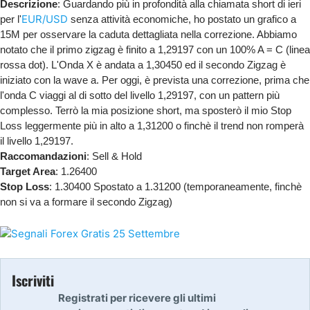
Descrizione
: Guardando più in profondità alla chiamata short di ieri
EUR/USD
per l'
senza attività economiche, ho postato un grafico a
15M per osservare la caduta dettagliata nella correzione. Abbiamo
notato che il primo zigzag è finito a 1,29197 con un 100% A = C (linea
rossa dot). L'Onda X è andata a 1,30450 ed il secondo Zigzag è
iniziato con la wave a. Per oggi, è prevista una correzione, prima che
l'onda C viaggi al di sotto del livello 1,29197, con un pattern più
complesso. Terrò la mia posizione short, ma sposterò il mio Stop
Loss leggermente più in alto a 1,31200 o finchè il trend non romperà
il livello 1,29197.
Raccomandazioni
: Sell & Hold
Target Area
: 1.26400
Stop Loss
: 1.30400 Spostato a 1.31200 (temporaneamente, finchè
non si va a formare il secondo Zigzag)
Iscriviti
Registrati per ricevere gli ultimi