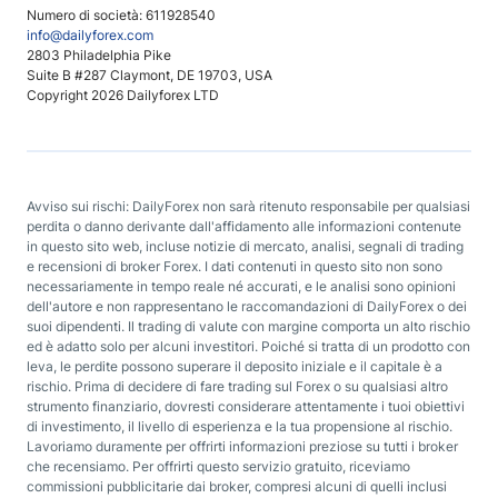
Numero di società: 611928540
info@dailyforex.com
2803 Philadelphia Pike
Suite B #287 Claymont, DE 19703, USA
Copyright 2026 Dailyforex LTD
Avviso sui rischi: DailyForex non sarà ritenuto responsabile per qualsiasi
perdita o danno derivante dall'affidamento alle informazioni contenute
in questo sito web, incluse notizie di mercato, analisi, segnali di trading
e recensioni di broker Forex. I dati contenuti in questo sito non sono
necessariamente in tempo reale né accurati, e le analisi sono opinioni
dell'autore e non rappresentano le raccomandazioni di DailyForex o dei
suoi dipendenti. Il trading di valute con margine comporta un alto rischio
ed è adatto solo per alcuni investitori. Poiché si tratta di un prodotto con
leva, le perdite possono superare il deposito iniziale e il capitale è a
rischio. Prima di decidere di fare trading sul Forex o su qualsiasi altro
strumento finanziario, dovresti considerare attentamente i tuoi obiettivi
di investimento, il livello di esperienza e la tua propensione al rischio.
Lavoriamo duramente per offrirti informazioni preziose su tutti i broker
che recensiamo. Per offrirti questo servizio gratuito, riceviamo
commissioni pubblicitarie dai broker, compresi alcuni di quelli inclusi