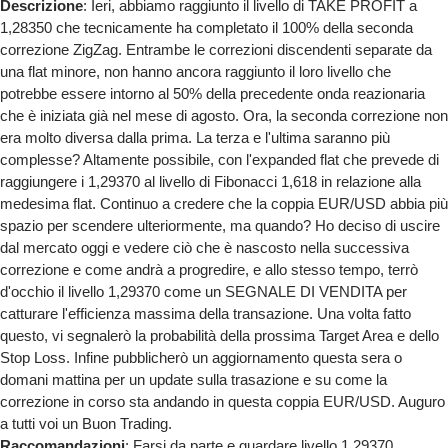
Descrizione
: Ieri, abbiamo raggiunto il livello di TAKE PROFIT a
1,28350 che tecnicamente ha completato il 100% della seconda
correzione ZigZag. Entrambe le correzioni discendenti separate da
una flat minore, non hanno ancora raggiunto il loro livello che
potrebbe essere intorno al 50% della precedente onda reazionaria
che è iniziata già nel mese di agosto. Ora, la seconda correzione non
era molto diversa dalla prima. La terza e l'ultima saranno più
complesse? Altamente possibile, con l'expanded flat che prevede di
raggiungere i 1,29370 al livello di Fibonacci 1,618 in relazione alla
medesima flat. Continuo a credere che la coppia EUR/USD abbia più
spazio per scendere ulteriormente, ma quando? Ho deciso di uscire
dal mercato oggi e vedere ciò che è nascosto nella successiva
correzione e come andrà a progredire, e allo stesso tempo, terrò
d'occhio il livello 1,29370 come un SEGNALE DI VENDITA per
catturare l'efficienza massima della transazione. Una volta fatto
questo, vi segnalerò la probabilità della prossima Target Area e dello
Stop Loss. Infine pubblicherò un aggiornamento questa sera o
domani mattina per un update sulla trasazione e su come la
correzione in corso sta andando in questa coppia EUR/USD. Auguro
a tutti voi un Buon Trading.
Raccomandazioni
: Farsi da parte e guardare livello 1,29370.