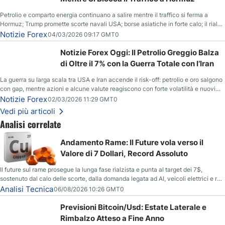
Petrolio e comparto energia continuano a salire mentre il traffico si ferma a
Hormuz; Trump promette scorte navali USA; borse asiatiche in forte calo; il rialzo
del gas naturale mette pressione all’euro.
Notizie Forex
04/03/2026 09:17 GMT0
Notizie Forex Oggi: Il Petrolio Greggio Balza
di Oltre il 7% con la Guerra Totale con l’Iran
La guerra su larga scala tra USA e Iran accende il risk-off: petrolio e oro salgono
con gap, mentre azioni e alcune valute reagiscono con forte volatilità e nuovi
livelli da monitorare.
Notizie Forex
02/03/2026 11:29 GMT0
Vedi più articoli
Analisi correlate
Andamento Rame: Il Future vola verso il
Valore di 7 Dollari, Record Assoluto
Il future sul rame prosegue la lunga fase rialzista e punta al target dei 7$,
sostenuto dal calo delle scorte, dalla domanda legata ad AI, veicoli elettrici e reti
energetiche, e dai timori di deficit produttivo dal 2028.
Analisi Tecnica
06/08/2026 10:26 GMT0
Previsioni Bitcoin/Usd: Estate Laterale e
Rimbalzo Atteso a Fine Anno