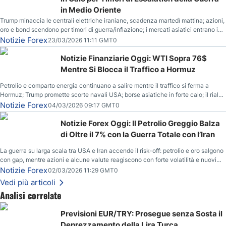
in Medio Oriente
Trump minaccia le centrali elettriche iraniane, scadenza martedì mattina; azioni,
oro e bond scendono per timori di guerra/inflazione; i mercati asiatici entrano in
correzione; il petrolio greggio resta stabile.
Notizie Forex
23/03/2026 11:11 GMT0
Notizie Finanziarie Oggi: WTI Sopra 76$
Mentre Si Blocca il Traffico a Hormuz
Petrolio e comparto energia continuano a salire mentre il traffico si ferma a
Hormuz; Trump promette scorte navali USA; borse asiatiche in forte calo; il rialzo
del gas naturale mette pressione all’euro.
Notizie Forex
04/03/2026 09:17 GMT0
Notizie Forex Oggi: Il Petrolio Greggio Balza
di Oltre il 7% con la Guerra Totale con l’Iran
La guerra su larga scala tra USA e Iran accende il risk-off: petrolio e oro salgono
con gap, mentre azioni e alcune valute reagiscono con forte volatilità e nuovi
livelli da monitorare.
Notizie Forex
02/03/2026 11:29 GMT0
Vedi più articoli
Analisi correlate
Previsioni EUR/TRY: Prosegue senza Sosta il
Deprezzamento della Lira Turca