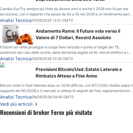
Cambio Eur/Try sempre più forte da diversi anni e anche il 2026 non fa per ora
eccezione, con il rapporto che passa da 50 a 55 nel 2026 e un rendimento pari
al +10%.
Analisi Tecnica
10/08/2026 13:01 GMT0
Andamento Rame: Il Future vola verso il
Valore di 7 Dollari, Record Assoluto
Il future sul rame prosegue la lunga fase rialzista e punta al target dei 7$,
sostenuto dal calo delle scorte, dalla domanda legata ad AI, veicoli elettrici e reti
energetiche, e dai timori di deficit produttivo dal 2028.
Analisi Tecnica
06/08/2026 10:26 GMT0
Previsioni Bitcoin/Usd: Estate Laterale e
Rimbalzo Atteso a Fine Anno
Bitcoin resta in fase laterale dopo un 2026 difficile, con BTC/USD stabile sopra il
supporto dei 60.000$ e il mercato in attesa di segnali da Fed, regolamentazione
USA ed elezioni di medio termine.
Analisi Tecnica
06/08/2026 09:46 GMT0
Vedi più articoli
Recensioni di broker Forex più visitate