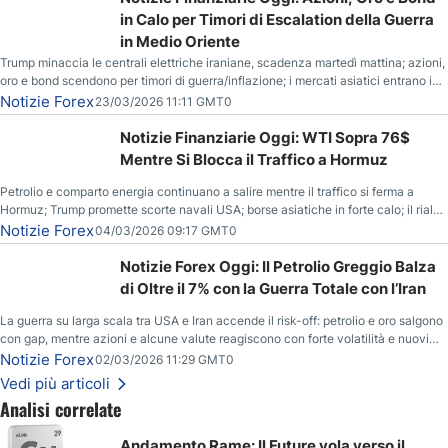
in Calo per Timori di Escalation della Guerra
in Medio Oriente
Trump minaccia le centrali elettriche iraniane, scadenza martedì mattina; azioni,
oro e bond scendono per timori di guerra/inflazione; i mercati asiatici entrano in
correzione; il petrolio greggio resta stabile.
Notizie Forex
23/03/2026 11:11 GMT0
Notizie Finanziarie Oggi: WTI Sopra 76$
Mentre Si Blocca il Traffico a Hormuz
Petrolio e comparto energia continuano a salire mentre il traffico si ferma a
Hormuz; Trump promette scorte navali USA; borse asiatiche in forte calo; il rialzo
del gas naturale mette pressione all’euro.
Notizie Forex
04/03/2026 09:17 GMT0
Notizie Forex Oggi: Il Petrolio Greggio Balza
di Oltre il 7% con la Guerra Totale con l’Iran
La guerra su larga scala tra USA e Iran accende il risk-off: petrolio e oro salgono
con gap, mentre azioni e alcune valute reagiscono con forte volatilità e nuovi
livelli da monitorare.
Notizie Forex
02/03/2026 11:29 GMT0
Vedi più articoli
Analisi correlate
Andamento Rame: Il Future vola verso il