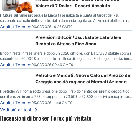
Valore di 7 Dollari, Record Assoluto
Il future sul rame prosegue la lunga fase rialzista e punta al target dei 7$,
sostenuto dal calo delle scorte, dalla domanda legata ad AI, veicoli elettrici e reti
energetiche, e dai timori di deficit produttivo dal 2028.
Analisi Tecnica
06/08/2026 10:26 GMT0
Previsioni Bitcoin/Usd: Estate Laterale e
Rimbalzo Atteso a Fine Anno
Bitcoin resta in fase laterale dopo un 2026 difficile, con BTC/USD stabile sopra il
supporto dei 60.000$ e il mercato in attesa di segnali da Fed, regolamentazione
USA ed elezioni di medio termine.
Analisi Tecnica
06/08/2026 09:46 GMT0
Petrolio e Mercati: Nuovo Calo del Prezzo del
Greggio che dà ragione ai Mercati Azionari
Il petrolio WTI torna sotto pressione dopo il rapido rientro del premio geopolitico,
con il prezzo in area 75$ e i supporti tra 73,50$ e 72,80$ decisivi per capire se il
ribasso potrà estendersi verso quota 70$.
Analisi Tecnica
05/08/2026 11:48 GMT0
Vedi più articoli
Recensioni di broker Forex più visitate