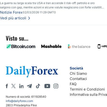
La guerra su larga scala tra USA e Iran accende il risk-off: petrolio e oro
salgono con gap, mentre azioni e alcune valute reagiscono con forte volatilità
e nuovi livelli da monitorare.
Notizie Forex
02/03/2026 11:29 GMT0
Vedi più articoli
Visto su...
Società
Chi Siamo
Contattaci
FAQ
Termini e Condizioni
Informativa sulla Priv
Numero di società: 611928540
info@dailyforex.com
2803 Philadelphia Pike