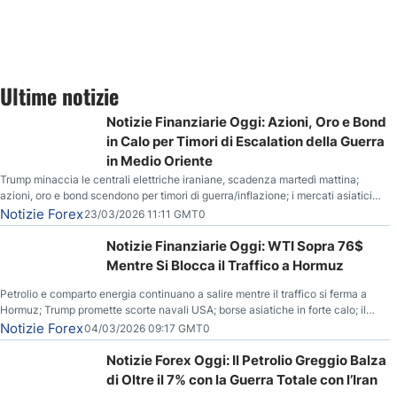
Ultime notizie
Notizie Finanziarie Oggi: Azioni, Oro e Bond
in Calo per Timori di Escalation della Guerra
in Medio Oriente
Trump minaccia le centrali elettriche iraniane, scadenza martedì mattina;
azioni, oro e bond scendono per timori di guerra/inflazione; i mercati asiatici
entrano in correzione; il petrolio greggio resta stabile.
Notizie Forex
23/03/2026 11:11 GMT0
Notizie Finanziarie Oggi: WTI Sopra 76$
Mentre Si Blocca il Traffico a Hormuz
Petrolio e comparto energia continuano a salire mentre il traffico si ferma a
Hormuz; Trump promette scorte navali USA; borse asiatiche in forte calo; il
rialzo del gas naturale mette pressione all’euro.
Notizie Forex
04/03/2026 09:17 GMT0
Notizie Forex Oggi: Il Petrolio Greggio Balza
di Oltre il 7% con la Guerra Totale con l’Iran