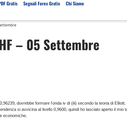
PDF Gratis
Segnali Forex Gratis
Chi Siamo
Settembre
sset
Per Servizi
Previsioni e Analisi
CHF – 05 Settembre
ori Broker Forex
Segnali Trading Telegr
Previsioni Forex Oggi
r con Leva Alta
Copy Trading Forex
Mercato Azionario Oggi
er Trading Oro(XAUUSD)
Trading Demo Senza
Registrazione
ori Broker Futures Trading
Broker per Metatrader 
r Trading Azioni
Trading Senza Commiss
ori Broker CFD
Broker Forex per Princip
0,96239, dovrebbe formare l'onda iv di (iii) secondo la teoria di Elliott.
a tendenza si avvicina al livello 0,9600, quindi ho lasciato aperto il mio t
zie economiche.