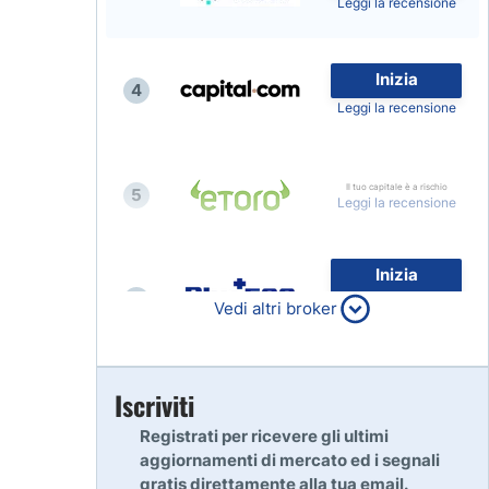
Leggi la recensione
Inizia
4
Leggi la recensione
Il tuo capitale è a rischio
5
Leggi la recensione
Inizia
6
80% dei conti al dettaglio di
Vedi altri broker
CFD perdono denaro
Leggi la recensione
Inizia
Iscriviti
7
Leggi la recensione
Registrati per ricevere gli ultimi
aggiornamenti di mercato ed i segnali
gratis direttamente alla tua email.