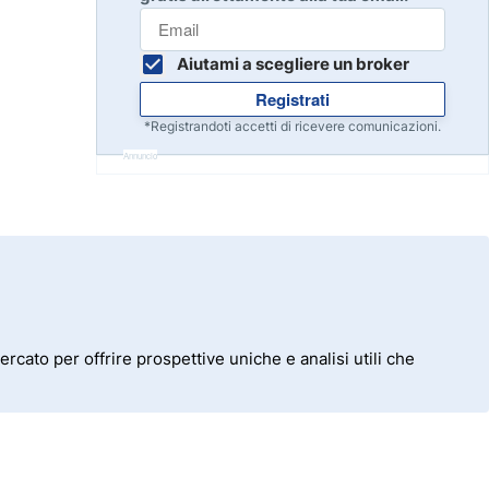
Inizia
8
Leggi la recensione
Aiutami a scegliere un broker
Registrati
Inizia
9
*Registrandoti accetti di ricevere comunicazioni.
Leggi la recensione
Annuncio
Inizia
10
Leggi la recensione
rcato per offrire prospettive uniche e analisi utili che