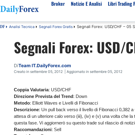
Broker
Notizie E Analisi
Libri Trading 
Segnali Forex: USD/CHF – 05 
Analisi Tecnica
Segnali Forex Gratis
DF
Per Tipologia
Mercati Popolari
Informazioni sulla nostra azienda
Per A
Segnali Forex: USD/
Bot Trading Automatico
Quotazione EUR USD Real Time
Chi Siamo
Migli
Trading Bonus Senza Deposito
Previsioni S&P500 Oggi
Politica editoriale
Broke
Consob Lista Broker Autorizzati
Previsioni Nasdaq 100 Oggi
Come Guadagniamo Soldi
Brok
Di
Team IT.DailyForex.com
Broker No Esma
Previsione Quotazione XAUUSD Oro
La Nostra Metodologia
Migli
Creato in settembre 05, 2012 | Aggiornato in settembre 05, 2012
Broker ECN Migliori
MIB 40 in Tempo Reale
Indice di fiducia
Broke
Coppia Valutaria
: USD/CHF
Broker con Spread 0
Tutte le Valute Disponibili
Perché Fidarsi di Noi
Migli
Direzione Prevista del Trend
: Down
App di trading
Tutte le Materie Prime Disponibili
Metodo
: Elliott Waves e Livelli di Fibonacci
Tutti gli Indici Disponibili
Descrizione
: Un pull back verso il livello di Fibonacci 0,382 a 
attesa di un ulteriore calo verso (iii), (iv) e (v) una volta che l
questa fase. Vi aggiornerò su questo trade sul rilascio di noti
Raccomandazioni
: Sell