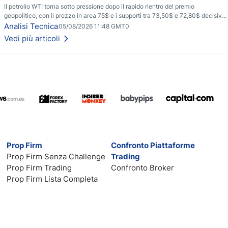
Il petrolio WTI torna sotto pressione dopo il rapido rientro del premio
geopolitico, con il prezzo in area 75$ e i supporti tra 73,50$ e 72,80$ decisivi
per capire se il ribasso potrà estendersi verso quota 70$.
Analisi Tecnica
05/08/2026 11:48 GMT0
Vedi più articoli
Prop Firm
Confronto Piattaforme
Prop Firm Senza Challenge
Trading
Prop Firm Trading
Confronto Broker
Prop Firm Lista Completa