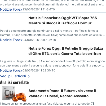
Trump minaccia le centrali elettriche iraniane, scadenza martedì mattina; azioni,
oro e bond scendono per timori di guerra/inflazione; i mercati asiatici entrano in
correzione; il petrolio greggio resta stabile.
Notizie Forex
23/03/2026 11:11 GMT0
Notizie Finanziarie Oggi: WTI Sopra 76$
Mentre Si Blocca il Traffico a Hormuz
Petrolio e comparto energia continuano a salire mentre il traffico si ferma a
Hormuz; Trump promette scorte navali USA; borse asiatiche in forte calo; il rialzo
del gas naturale mette pressione all’euro.
Notizie Forex
04/03/2026 09:17 GMT0
Notizie Forex Oggi: Il Petrolio Greggio Balza
di Oltre il 7% con la Guerra Totale con l’Iran
La guerra su larga scala tra USA e Iran accende il risk-off: petrolio e oro salgono
con gap, mentre azioni e alcune valute reagiscono con forte volatilità e nuovi
livelli da monitorare.
Notizie Forex
02/03/2026 11:29 GMT0
Vedi più articoli
Analisi correlate
Andamento Rame: Il Future vola verso il
Valore di 7 Dollari, Record Assoluto
Il future sul rame prosegue la lunga fase rialzista e punta al target dei 7$,