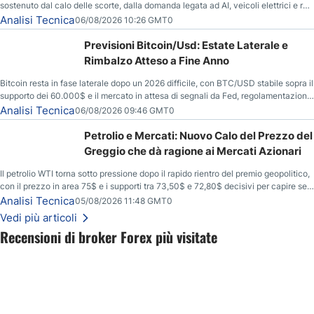
sostenuto dal calo delle scorte, dalla domanda legata ad AI, veicoli elettrici e reti
energetiche, e dai timori di deficit produttivo dal 2028.
Analisi Tecnica
06/08/2026 10:26 GMT0
Previsioni Bitcoin/Usd: Estate Laterale e
Rimbalzo Atteso a Fine Anno
Bitcoin resta in fase laterale dopo un 2026 difficile, con BTC/USD stabile sopra il
supporto dei 60.000$ e il mercato in attesa di segnali da Fed, regolamentazione
USA ed elezioni di medio termine.
Analisi Tecnica
06/08/2026 09:46 GMT0
Petrolio e Mercati: Nuovo Calo del Prezzo del
Greggio che dà ragione ai Mercati Azionari
Il petrolio WTI torna sotto pressione dopo il rapido rientro del premio geopolitico,
con il prezzo in area 75$ e i supporti tra 73,50$ e 72,80$ decisivi per capire se il
ribasso potrà estendersi verso quota 70$.
Analisi Tecnica
05/08/2026 11:48 GMT0
Vedi più articoli
Recensioni di broker Forex più visitate