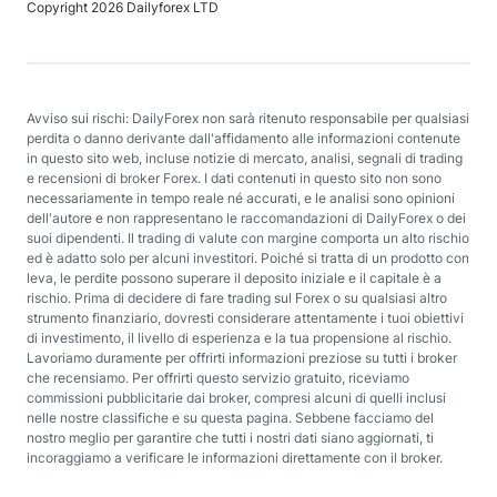
Copyright 2026 Dailyforex LTD
Avviso sui rischi: DailyForex non sarà ritenuto responsabile per qualsiasi
perdita o danno derivante dall'affidamento alle informazioni contenute
in questo sito web, incluse notizie di mercato, analisi, segnali di trading
e recensioni di broker Forex. I dati contenuti in questo sito non sono
necessariamente in tempo reale né accurati, e le analisi sono opinioni
dell'autore e non rappresentano le raccomandazioni di DailyForex o dei
suoi dipendenti. Il trading di valute con margine comporta un alto rischio
ed è adatto solo per alcuni investitori. Poiché si tratta di un prodotto con
leva, le perdite possono superare il deposito iniziale e il capitale è a
rischio. Prima di decidere di fare trading sul Forex o su qualsiasi altro
strumento finanziario, dovresti considerare attentamente i tuoi obiettivi
di investimento, il livello di esperienza e la tua propensione al rischio.
Lavoriamo duramente per offrirti informazioni preziose su tutti i broker
che recensiamo. Per offrirti questo servizio gratuito, riceviamo
commissioni pubblicitarie dai broker, compresi alcuni di quelli inclusi
nelle nostre classifiche e su questa pagina. Sebbene facciamo del
nostro meglio per garantire che tutti i nostri dati siano aggiornati, ti
incoraggiamo a verificare le informazioni direttamente con il broker.