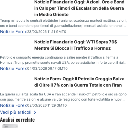
Notizie Finanziarie Oggi: Azioni, Oro e Bond
in Calo per Timori di Escalation della Guerra
in Medio Oriente
Trump minaccia le centrali elettriche iraniane, scadenza martedì mattina; azioni,
oro e bond scendono per timori di guerra/inflazione; i mercati asiatici entrano in
correzione; il petrolio greggio resta stabile.
Notizie Forex
23/03/2026 11:11 GMT0
Notizie Finanziarie Oggi: WTI Sopra 76$
Mentre Si Blocca il Traffico a Hormuz
Petrolio e comparto energia continuano a salire mentre il traffico si ferma a
Hormuz; Trump promette scorte navali USA; borse asiatiche in forte calo; il rialzo
del gas naturale mette pressione all’euro.
Notizie Forex
04/03/2026 09:17 GMT0
Notizie Forex Oggi: Il Petrolio Greggio Balza
di Oltre il 7% con la Guerra Totale con l’Iran
La guerra su larga scala tra USA e Iran accende il risk-off: petrolio e oro salgono
con gap, mentre azioni e alcune valute reagiscono con forte volatilità e nuovi
livelli da monitorare.
Notizie Forex
02/03/2026 11:29 GMT0
Vedi più articoli
Analisi correlate