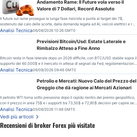
Andamento Rame: Il Future vola verso il
Valore di 7 Dollari, Record Assoluto
Il future sul rame prosegue la lunga fase rialzista e punta al target dei 7$,
sostenuto dal calo delle scorte, dalla domanda legata ad AI, veicoli elettrici e reti
energetiche, e dai timori di deficit produttivo dal 2028.
Analisi Tecnica
06/08/2026 10:26 GMT0
Previsioni Bitcoin/Usd: Estate Laterale e
Rimbalzo Atteso a Fine Anno
Bitcoin resta in fase laterale dopo un 2026 difficile, con BTC/USD stabile sopra il
supporto dei 60.000$ e il mercato in attesa di segnali da Fed, regolamentazione
USA ed elezioni di medio termine.
Analisi Tecnica
06/08/2026 09:46 GMT0
Petrolio e Mercati: Nuovo Calo del Prezzo del
Greggio che dà ragione ai Mercati Azionari
Il petrolio WTI torna sotto pressione dopo il rapido rientro del premio geopolitico,
con il prezzo in area 75$ e i supporti tra 73,50$ e 72,80$ decisivi per capire se il
ribasso potrà estendersi verso quota 70$.
Analisi Tecnica
05/08/2026 11:48 GMT0
Vedi più articoli
Recensioni di broker Forex più visitate