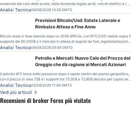
sostenuto dal calo delle scorte, dalla domanda legata ad AI, veicoli elettrici e reti
energetiche, e dai timori di deficit produttivo dal 2028.
Analisi Tecnica
06/08/2026 10:26 GMT0
Previsioni Bitcoin/Usd: Estate Laterale e
Rimbalzo Atteso a Fine Anno
Bitcoin resta in fase laterale dopo un 2026 difficile, con BTC/USD stabile sopra il
supporto dei 60.000$ e il mercato in attesa di segnali da Fed, regolamentazione
USA ed elezioni di medio termine.
Analisi Tecnica
06/08/2026 09:46 GMT0
Petrolio e Mercati: Nuovo Calo del Prezzo del
Greggio che dà ragione ai Mercati Azionari
Il petrolio WTI torna sotto pressione dopo il rapido rientro del premio geopolitico,
con il prezzo in area 75$ e i supporti tra 73,50$ e 72,80$ decisivi per capire se il
ribasso potrà estendersi verso quota 70$.
Analisi Tecnica
05/08/2026 11:48 GMT0
Vedi più articoli
Recensioni di broker Forex più visitate