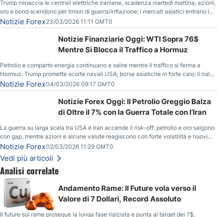
Trump minaccia le centrali elettriche iraniane, scadenza martedì mattina; azioni,
oro e bond scendono per timori di guerra/inflazione; i mercati asiatici entrano in
correzione; il petrolio greggio resta stabile.
Notizie Forex
23/03/2026 11:11 GMT0
Notizie Finanziarie Oggi: WTI Sopra 76$
Mentre Si Blocca il Traffico a Hormuz
Petrolio e comparto energia continuano a salire mentre il traffico si ferma a
Hormuz; Trump promette scorte navali USA; borse asiatiche in forte calo; il rialzo
del gas naturale mette pressione all’euro.
Notizie Forex
04/03/2026 09:17 GMT0
Notizie Forex Oggi: Il Petrolio Greggio Balza
di Oltre il 7% con la Guerra Totale con l’Iran
La guerra su larga scala tra USA e Iran accende il risk-off: petrolio e oro salgono
con gap, mentre azioni e alcune valute reagiscono con forte volatilità e nuovi
livelli da monitorare.
Notizie Forex
02/03/2026 11:29 GMT0
Vedi più articoli
Analisi correlate
Andamento Rame: Il Future vola verso il
Valore di 7 Dollari, Record Assoluto
Il future sul rame prosegue la lunga fase rialzista e punta al target dei 7$,