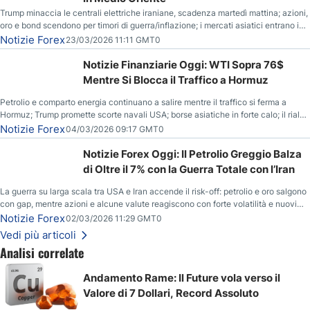
Trump minaccia le centrali elettriche iraniane, scadenza martedì mattina; azioni,
oro e bond scendono per timori di guerra/inflazione; i mercati asiatici entrano in
correzione; il petrolio greggio resta stabile.
Notizie Forex
23/03/2026 11:11 GMT0
Notizie Finanziarie Oggi: WTI Sopra 76$
Mentre Si Blocca il Traffico a Hormuz
Petrolio e comparto energia continuano a salire mentre il traffico si ferma a
Hormuz; Trump promette scorte navali USA; borse asiatiche in forte calo; il rialzo
del gas naturale mette pressione all’euro.
Notizie Forex
04/03/2026 09:17 GMT0
Notizie Forex Oggi: Il Petrolio Greggio Balza
di Oltre il 7% con la Guerra Totale con l’Iran
La guerra su larga scala tra USA e Iran accende il risk-off: petrolio e oro salgono
con gap, mentre azioni e alcune valute reagiscono con forte volatilità e nuovi
livelli da monitorare.
Notizie Forex
02/03/2026 11:29 GMT0
Vedi più articoli
Analisi correlate
Andamento Rame: Il Future vola verso il
Valore di 7 Dollari, Record Assoluto