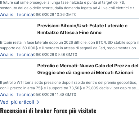
Il future sul rame prosegue la lunga fase rialzista e punta al target dei 7$,
sostenuto dal calo delle scorte, dalla domanda legata ad AI, veicoli elettrici e reti
energetiche, e dai timori di deficit produttivo dal 2028.
Analisi Tecnica
06/08/2026 10:26 GMT0
Previsioni Bitcoin/Usd: Estate Laterale e
Rimbalzo Atteso a Fine Anno
Bitcoin resta in fase laterale dopo un 2026 difficile, con BTC/USD stabile sopra il
supporto dei 60.000$ e il mercato in attesa di segnali da Fed, regolamentazione
USA ed elezioni di medio termine.
Analisi Tecnica
06/08/2026 09:46 GMT0
Petrolio e Mercati: Nuovo Calo del Prezzo del
Greggio che dà ragione ai Mercati Azionari
Il petrolio WTI torna sotto pressione dopo il rapido rientro del premio geopolitico,
con il prezzo in area 75$ e i supporti tra 73,50$ e 72,80$ decisivi per capire se il
ribasso potrà estendersi verso quota 70$.
Analisi Tecnica
05/08/2026 11:48 GMT0
Vedi più articoli
Recensioni di broker Forex più visitate