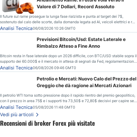
Valore di 7 Dollari, Record Assoluto
Il future sul rame prosegue la lunga fase rialzista e punta al target dei 7$,
sostenuto dal calo delle scorte, dalla domanda legata ad AI, veicoli elettrici e reti
energetiche, e dai timori di deficit produttivo dal 2028.
Analisi Tecnica
06/08/2026 10:26 GMT0
Previsioni Bitcoin/Usd: Estate Laterale e
Rimbalzo Atteso a Fine Anno
Bitcoin resta in fase laterale dopo un 2026 difficile, con BTC/USD stabile sopra il
supporto dei 60.000$ e il mercato in attesa di segnali da Fed, regolamentazione
USA ed elezioni di medio termine.
Analisi Tecnica
06/08/2026 09:46 GMT0
Petrolio e Mercati: Nuovo Calo del Prezzo del
Greggio che dà ragione ai Mercati Azionari
Il petrolio WTI torna sotto pressione dopo il rapido rientro del premio geopolitico,
con il prezzo in area 75$ e i supporti tra 73,50$ e 72,80$ decisivi per capire se il
ribasso potrà estendersi verso quota 70$.
Analisi Tecnica
05/08/2026 11:48 GMT0
Vedi più articoli
Recensioni di broker Forex più visitate