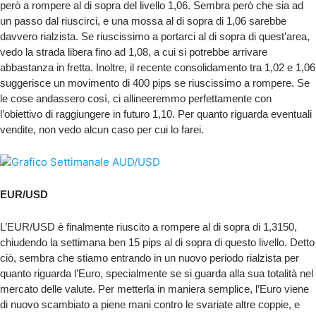
però a rompere al di sopra del livello 1,06. Sembra però che sia ad
un passo dal riuscirci, e una mossa al di sopra di 1,06 sarebbe
davvero rialzista. Se riuscissimo a portarci al di sopra di quest’area,
vedo la strada libera fino ad 1,08, a cui si potrebbe arrivare
abbastanza in fretta. Inoltre, il recente consolidamento tra 1,02 e 1,06
suggerisce un movimento di 400 pips se riuscissimo a rompere. Se
le cose andassero così, ci allineeremmo perfettamente con
l’obiettivo di raggiungere in futuro 1,10. Per quanto riguarda eventuali
vendite, non vedo alcun caso per cui lo farei.
EUR/USD
L’EUR/USD è finalmente riuscito a rompere al di sopra di 1,3150,
chiudendo la settimana ben 15 pips al di sopra di questo livello. Detto
ciò, sembra che stiamo entrando in un nuovo periodo rialzista per
quanto riguarda l’Euro, specialmente se si guarda alla sua totalità nel
mercato delle valute. Per metterla in maniera semplice, l’Euro viene
di nuovo scambiato a piene mani contro le svariate altre coppie, e