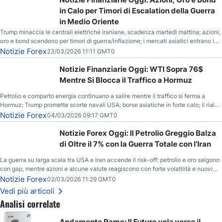
in Calo per Timori di Escalation della Guerra
in Medio Oriente
Trump minaccia le centrali elettriche iraniane, scadenza martedì mattina; azioni,
oro e bond scendono per timori di guerra/inflazione; i mercati asiatici entrano in
correzione; il petrolio greggio resta stabile.
Notizie Forex
23/03/2026 11:11 GMT0
Notizie Finanziarie Oggi: WTI Sopra 76$
Mentre Si Blocca il Traffico a Hormuz
Petrolio e comparto energia continuano a salire mentre il traffico si ferma a
Hormuz; Trump promette scorte navali USA; borse asiatiche in forte calo; il rialzo
del gas naturale mette pressione all’euro.
Notizie Forex
04/03/2026 09:17 GMT0
Notizie Forex Oggi: Il Petrolio Greggio Balza
di Oltre il 7% con la Guerra Totale con l’Iran
La guerra su larga scala tra USA e Iran accende il risk-off: petrolio e oro salgono
con gap, mentre azioni e alcune valute reagiscono con forte volatilità e nuovi
livelli da monitorare.
Notizie Forex
02/03/2026 11:29 GMT0
Vedi più articoli
Analisi correlate
Andamento Rame: Il Future vola verso il