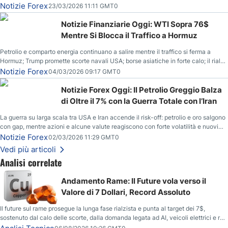
correzione; il petrolio greggio resta stabile.
Notizie Forex
23/03/2026 11:11 GMT0
Notizie Finanziarie Oggi: WTI Sopra 76$
Mentre Si Blocca il Traffico a Hormuz
Petrolio e comparto energia continuano a salire mentre il traffico si ferma a
Hormuz; Trump promette scorte navali USA; borse asiatiche in forte calo; il rialzo
del gas naturale mette pressione all’euro.
Notizie Forex
04/03/2026 09:17 GMT0
Notizie Forex Oggi: Il Petrolio Greggio Balza
di Oltre il 7% con la Guerra Totale con l’Iran
La guerra su larga scala tra USA e Iran accende il risk-off: petrolio e oro salgono
con gap, mentre azioni e alcune valute reagiscono con forte volatilità e nuovi
livelli da monitorare.
Notizie Forex
02/03/2026 11:29 GMT0
Vedi più articoli
Analisi correlate
Andamento Rame: Il Future vola verso il
Valore di 7 Dollari, Record Assoluto
Il future sul rame prosegue la lunga fase rialzista e punta al target dei 7$,
sostenuto dal calo delle scorte, dalla domanda legata ad AI, veicoli elettrici e reti
energetiche, e dai timori di deficit produttivo dal 2028.