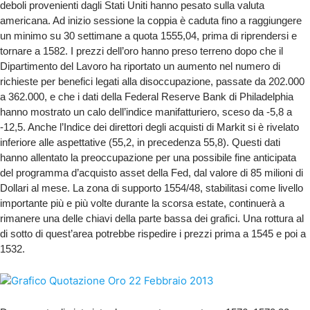
deboli provenienti dagli Stati Uniti hanno pesato sulla valuta
americana. Ad inizio sessione la coppia è caduta fino a raggiungere
un minimo su 30 settimane a quota 1555,04, prima di riprendersi e
tornare a 1582. I prezzi dell’oro hanno preso terreno dopo che il
Dipartimento del Lavoro ha riportato un aumento nel numero di
richieste per benefici legati alla disoccupazione, passate da 202.000
a 362.000, e che i dati della Federal Reserve Bank di Philadelphia
hanno mostrato un calo dell’indice manifatturiero, sceso da -5,8 a
-12,5. Anche l’Indice dei direttori degli acquisti di Markit si è rivelato
inferiore alle aspettative (55,2, in precedenza 55,8). Questi dati
hanno allentato la preoccupazione per una possibile fine anticipata
del programma d’acquisto asset della Fed, dal valore di 85 milioni di
Dollari al mese. La zona di supporto 1554/48, stabilitasi come livello
importante più e più volte durante la scorsa estate, continuerà a
rimanere una delle chiavi della parte bassa dei grafici. Una rottura al
di sotto di quest’area potrebbe rispedire i prezzi prima a 1545 e poi a
1532.