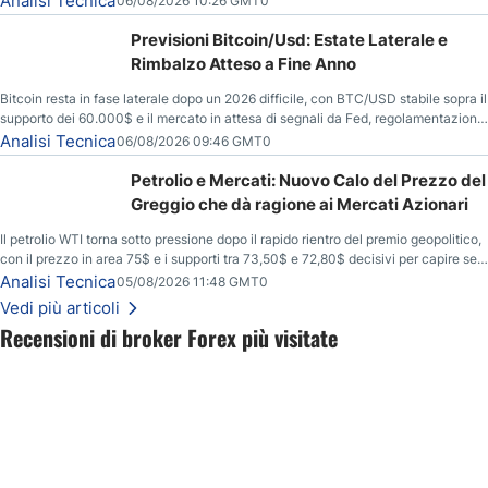
Analisi Tecnica
06/08/2026 10:26 GMT0
Previsioni Bitcoin/Usd: Estate Laterale e
Rimbalzo Atteso a Fine Anno
Bitcoin resta in fase laterale dopo un 2026 difficile, con BTC/USD stabile sopra il
supporto dei 60.000$ e il mercato in attesa di segnali da Fed, regolamentazione
USA ed elezioni di medio termine.
Analisi Tecnica
06/08/2026 09:46 GMT0
Petrolio e Mercati: Nuovo Calo del Prezzo del
Greggio che dà ragione ai Mercati Azionari
Il petrolio WTI torna sotto pressione dopo il rapido rientro del premio geopolitico,
con il prezzo in area 75$ e i supporti tra 73,50$ e 72,80$ decisivi per capire se il
ribasso potrà estendersi verso quota 70$.
Analisi Tecnica
05/08/2026 11:48 GMT0
Vedi più articoli
Recensioni di broker Forex più visitate