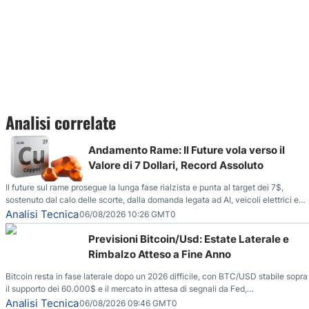
Analisi correlate
Andamento Rame: Il Future vola verso il
Valore di 7 Dollari, Record Assoluto
Il future sul rame prosegue la lunga fase rialzista e punta al target dei 7$,
sostenuto dal calo delle scorte, dalla domanda legata ad AI, veicoli elettrici e
reti energetiche, e dai timori di deficit produttivo dal 2028.
Analisi Tecnica
06/08/2026 10:26 GMT0
Previsioni Bitcoin/Usd: Estate Laterale e
Rimbalzo Atteso a Fine Anno
Bitcoin resta in fase laterale dopo un 2026 difficile, con BTC/USD stabile sopra
il supporto dei 60.000$ e il mercato in attesa di segnali da Fed,
regolamentazione USA ed elezioni di medio termine.
Analisi Tecnica
06/08/2026 09:46 GMT0