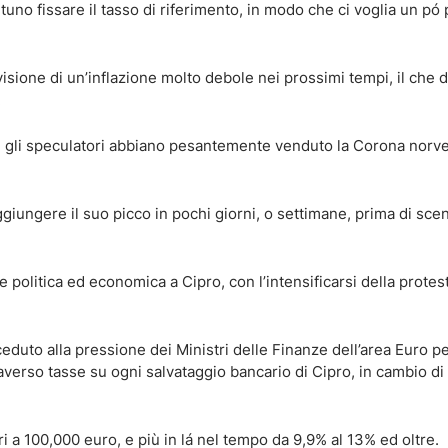
tuno fissare il tasso di riferimento, in modo che ci voglia un pó
isione di un’inflazione molto debole nei prossimi tempi, il che
.
me gli speculatori abbiano pesantemente venduto la Corona norv
iungere il suo picco in pochi giorni, o settimane, prima di sce
 politica ed economica a Cipro, con l’intensificarsi della protes
eduto alla pressione dei Ministri delle Finanze dell’area Euro p
traverso tasse su ogni salvataggio bancario di Cipro, in cambio di 
i a 100,000 euro, e più in lá nel tempo da 9,9% al 13% ed oltre.