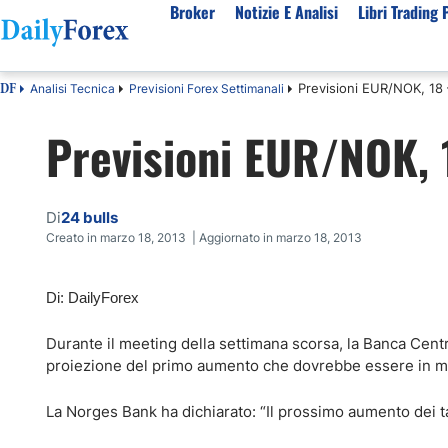
Broker
Notizie E Analisi
Libri Trading 
Previsioni EUR/NOK, 18
Analisi Tecnica
Previsioni Forex Settimanali
DF
Per Tipologia
Mercati Popolari
Informazioni sulla nostra azienda
Per A
Previsioni EUR/NOK, 
Bot Trading Automatico
Quotazione EUR USD Real Time
Chi Siamo
Migli
Trading Bonus Senza Deposito
Previsioni S&P500 Oggi
Politica editoriale
Broke
Consob Lista Broker Autorizzati
Previsioni Nasdaq 100 Oggi
Come Guadagniamo Soldi
Brok
Di
24 bulls
Broker No Esma
Previsione Quotazione XAUUSD Oro
La Nostra Metodologia
Migli
Creato in marzo 18, 2013 | Aggiornato in marzo 18, 2013
Broker ECN Migliori
MIB 40 in Tempo Reale
Indice di fiducia
Broke
Di: DailyForex
Broker con Spread 0
Tutte le Valute Disponibili
Perché Fidarsi di Noi
Migli
App di trading
Tutte le Materie Prime Disponibili
Durante il meeting della settimana scorsa, la Banca Centra
Tutti gli Indici Disponibili
proiezione del primo aumento che dovrebbe essere in m
La Norges Bank ha dichiarato: “Il prossimo aumento dei t