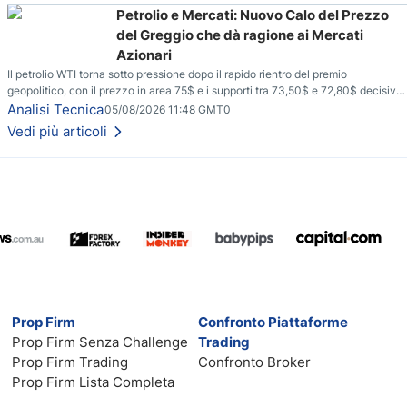
Petrolio e Mercati: Nuovo Calo del Prezzo
del Greggio che dà ragione ai Mercati
Azionari
Il petrolio WTI torna sotto pressione dopo il rapido rientro del premio
geopolitico, con il prezzo in area 75$ e i supporti tra 73,50$ e 72,80$ decisivi
per capire se il ribasso potrà estendersi verso quota 70$.
Analisi Tecnica
05/08/2026 11:48 GMT0
Vedi più articoli
Prop Firm
Confronto Piattaforme
Prop Firm Senza Challenge
Trading
Prop Firm Trading
Confronto Broker
Prop Firm Lista Completa