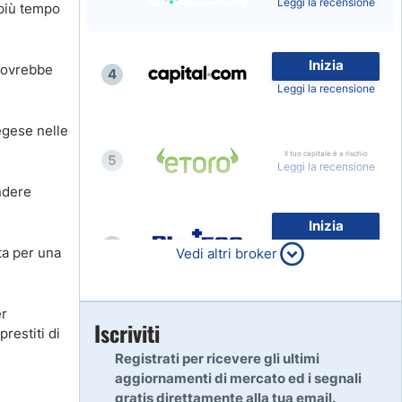
Leggi la recensione
 più tempo
Inizia
 dovrebbe
4
Leggi la recensione
egese nelle
Il tuo capitale è a rischio
5
Leggi la recensione
ndere
Inizia
6
ta per una
80% dei conti al dettaglio di
Vedi altri broker
CFD perdono denaro
Leggi la recensione
er
Inizia
Iscriviti
7
prestiti di
Leggi la recensione
Registrati per ricevere gli ultimi
aggiornamenti di mercato ed i segnali
gratis direttamente alla tua email.