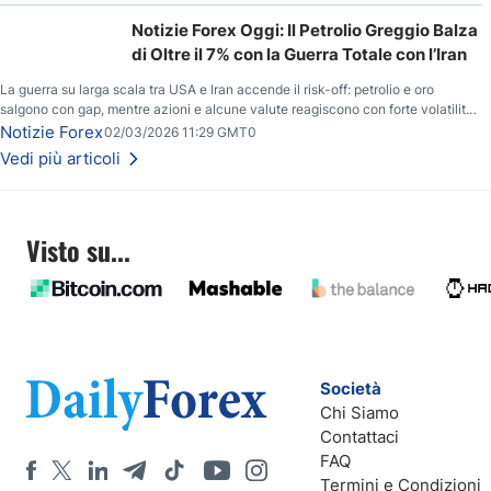
Notizie Forex Oggi: Il Petrolio Greggio Balza
di Oltre il 7% con la Guerra Totale con l’Iran
La guerra su larga scala tra USA e Iran accende il risk-off: petrolio e oro
salgono con gap, mentre azioni e alcune valute reagiscono con forte volatilità
e nuovi livelli da monitorare.
Notizie Forex
02/03/2026 11:29 GMT0
Vedi più articoli
Visto su...
Società
Chi Siamo
Contattaci
FAQ
Termini e Condizioni