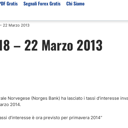
PDF Gratis
Segnali Forex Gratis
Chi Siamo
 – 22 Marzo 2013
sset
Per Servizi
Previsioni e Analisi
18 – 22 Marzo 2013
ori Broker Forex
Segnali Trading Telegr
Previsioni Forex Oggi
r con Leva Alta
Copy Trading Forex
Mercato Azionario Oggi
er Trading Oro(XAUUSD)
Trading Demo Senza
Registrazione
ori Broker Futures Trading
Broker per Metatrader 
r Trading Azioni
Trading Senza Commiss
ori Broker CFD
Broker Forex per Princip
le Norvegese (Norges Bank) ha lasciato i tassi d’interesse invari
arzo 2014.
assi d’interesse è ora previsto per primavera 2014”