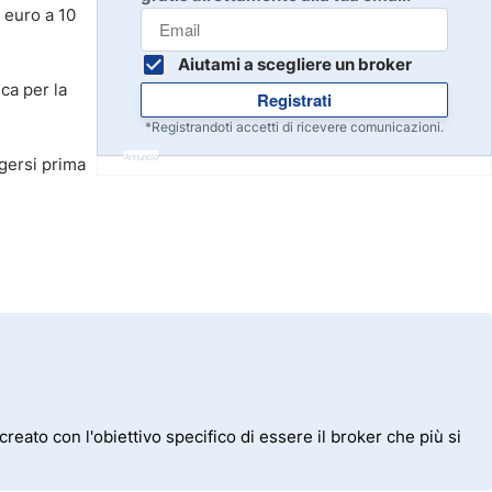
Inizia
i euro a 10
8
Leggi la recensione
Aiutami a scegliere un broker
ca per la
Registrati
Inizia
9
*Registrandoti accetti di ricevere comunicazioni.
Leggi la recensione
Annuncio
gersi prima
Inizia
10
Leggi la recensione
eato con l'obiettivo specifico di essere il broker che più si