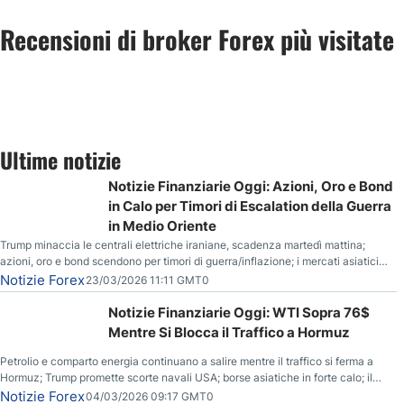
Recensioni di broker Forex più visitate
Ultime notizie
Notizie Finanziarie Oggi: Azioni, Oro e Bond
in Calo per Timori di Escalation della Guerra
in Medio Oriente
Trump minaccia le centrali elettriche iraniane, scadenza martedì mattina;
azioni, oro e bond scendono per timori di guerra/inflazione; i mercati asiatici
entrano in correzione; il petrolio greggio resta stabile.
Notizie Forex
23/03/2026 11:11 GMT0
Notizie Finanziarie Oggi: WTI Sopra 76$
Mentre Si Blocca il Traffico a Hormuz
Petrolio e comparto energia continuano a salire mentre il traffico si ferma a
Hormuz; Trump promette scorte navali USA; borse asiatiche in forte calo; il
rialzo del gas naturale mette pressione all’euro.
Notizie Forex
04/03/2026 09:17 GMT0