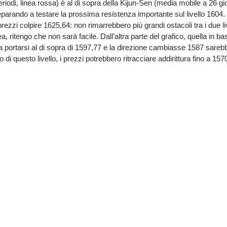
iodi, linea rossa) è al di sopra della Kijun-Sen (media mobile a 26 gio
arando a testare la prossima resistenza importante sul livello 1604. Se
zi colpire 1625,64: non rimarrebbero più grandi ostacoli tra i due liv
ritengo che non sarà facile. Dall’altra parte del grafico, quella in basso
 a portarsi al di sopra di 1597,77 e la direzione cambiasse 1587 sarebb
o di questo livello, i prezzi potrebbero ritracciare addirittura fino a 15