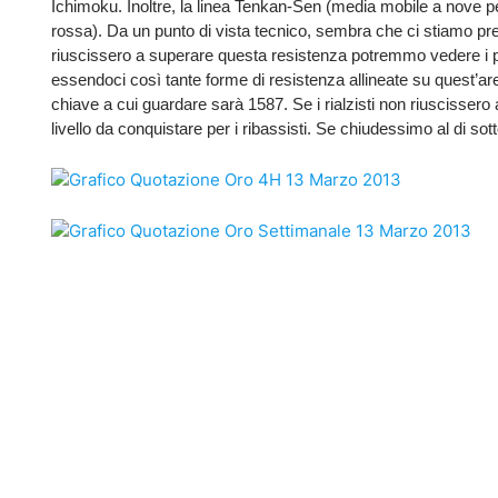
Ichimoku. Inoltre, la linea Tenkan-Sen (media mobile a nove per
rossa). Da un punto di vista tecnico, sembra che ci stiamo prep
riuscissero a superare questa resistenza potremmo vedere i prez
essendoci così tante forme di resistenza allineate su quest’area, 
chiave a cui guardare sarà 1587. Se i rialzisti non riuscissero
livello da conquistare per i ribassisti. Se chiudessimo al di sott