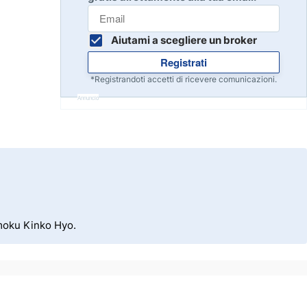
Inizia
8
Leggi la recensione
Aiutami a scegliere un broker
Registrati
Inizia
9
*Registrandoti accetti di ricevere comunicazioni.
Leggi la recensione
Annuncio
Inizia
10
Leggi la recensione
imoku Kinko Hyo.