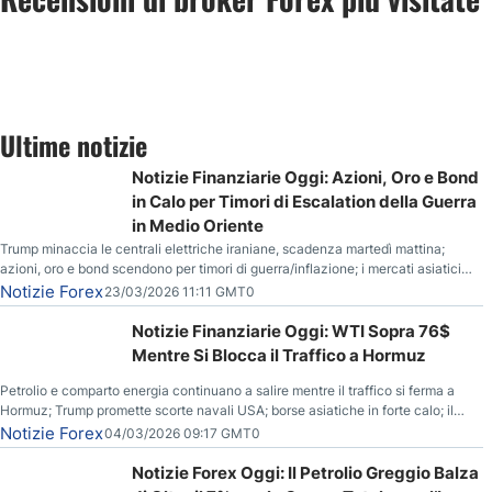
Ultime notizie
Notizie Finanziarie Oggi: Azioni, Oro e Bond
in Calo per Timori di Escalation della Guerra
in Medio Oriente
Trump minaccia le centrali elettriche iraniane, scadenza martedì mattina;
azioni, oro e bond scendono per timori di guerra/inflazione; i mercati asiatici
entrano in correzione; il petrolio greggio resta stabile.
Notizie Forex
23/03/2026 11:11 GMT0
Notizie Finanziarie Oggi: WTI Sopra 76$
Mentre Si Blocca il Traffico a Hormuz
Petrolio e comparto energia continuano a salire mentre il traffico si ferma a
Hormuz; Trump promette scorte navali USA; borse asiatiche in forte calo; il
rialzo del gas naturale mette pressione all’euro.
Notizie Forex
04/03/2026 09:17 GMT0
Notizie Forex Oggi: Il Petrolio Greggio Balza