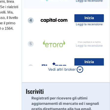
Leggi la recensione
rni, linea
 i rialzisti
elli. Ma,
, il livello
Inizia
4
e il primo
Leggi la recensione
70 o 1564.
Il tuo capitale è a rischio
5
Leggi la recensione
Inizia
6
80% dei conti al dettaglio di
Vedi altri broker
CFD perdono denaro
Leggi la recensione
Inizia
Iscriviti
7
Leggi la recensione
Registrati per ricevere gli ultimi
aggiornamenti di mercato ed i segnali
gratis direttamente alla tua email.