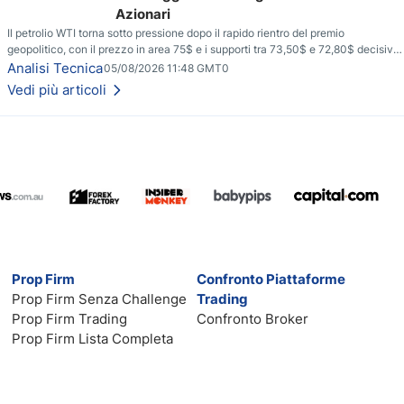
Azionari
Il petrolio WTI torna sotto pressione dopo il rapido rientro del premio
geopolitico, con il prezzo in area 75$ e i supporti tra 73,50$ e 72,80$ decisivi
per capire se il ribasso potrà estendersi verso quota 70$.
Analisi Tecnica
05/08/2026 11:48 GMT0
Vedi più articoli
Prop Firm
Confronto Piattaforme
Prop Firm Senza Challenge
Trading
Prop Firm Trading
Confronto Broker
Prop Firm Lista Completa