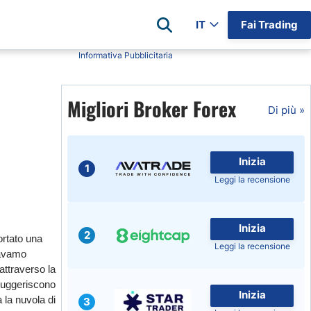
IT
Fai Trading
Informativa Pubblicitaria
Recensioni
Migliori Broker Forex
am
Ava Trade Recensioni
Di più »
Eightcap Recensioni
StarTrader Recensioni
Inizia
Capital.com Recensioni
1
Leggi la recensione
4
ioni
Brokers Lista Completa
ianti
Inizia
Broker per Categoria
2
ortato una
Leggi la recensione
stavamo
attraverso la
 suggeriscono
Inizia
 la nuvola di
3