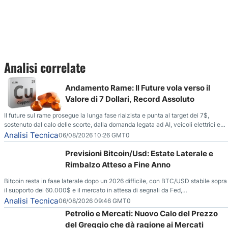
Analisi correlate
Andamento Rame: Il Future vola verso il
Valore di 7 Dollari, Record Assoluto
Il future sul rame prosegue la lunga fase rialzista e punta al target dei 7$,
sostenuto dal calo delle scorte, dalla domanda legata ad AI, veicoli elettrici e
reti energetiche, e dai timori di deficit produttivo dal 2028.
Analisi Tecnica
06/08/2026 10:26 GMT0
Previsioni Bitcoin/Usd: Estate Laterale e
Rimbalzo Atteso a Fine Anno
Bitcoin resta in fase laterale dopo un 2026 difficile, con BTC/USD stabile sopra
il supporto dei 60.000$ e il mercato in attesa di segnali da Fed,
regolamentazione USA ed elezioni di medio termine.
Analisi Tecnica
06/08/2026 09:46 GMT0
Petrolio e Mercati: Nuovo Calo del Prezzo
del Greggio che dà ragione ai Mercati