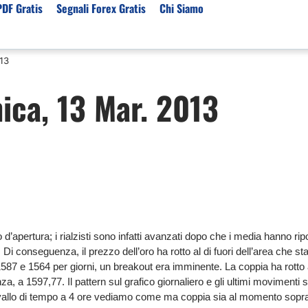
PDF Gratis
Segnali Forex Gratis
Chi Siamo
013
sset
Per Servizi
Previsioni e Analisi
ica, 13 Mar. 2013
ori Broker Forex
Segnali Trading Telegr
Previsioni Forex Oggi
r con Leva Alta
Copy Trading Forex
Mercato Azionario Oggi
er Trading Oro(XAUUSD)
Trading Demo Senza
Registrazione
ori Broker Futures Trading
Broker per Metatrader 
r Trading Azioni
Trading Senza Commiss
ori Broker CFD
Broker Forex per Princip
d’apertura; i rialzisti sono infatti avanzati dopo che i media hanno rip
. Di conseguenza, il prezzo dell’oro ha rotto al di fuori dell’area che 
1587 e 1564 per giorni, un breakout era imminente. La coppia ha rotto 
nza, a 1597,77. Il pattern sul grafico giornaliero e gli ultimi movimenti
intervallo di tempo a 4 ore vediamo come ma coppia sia al momento sopra