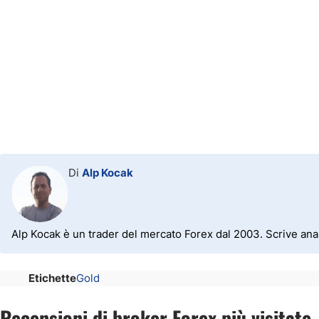
Di
Alp Kocak
Alp Kocak è un trader del mercato Forex dal 2003. Scrive anal
Etichette
Gold
Recensioni di broker Forex più visitate