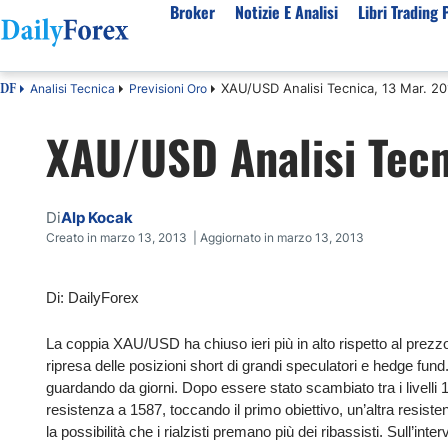
Broker
Notizie E Analisi
Libri Trading 
XAU/USD Analisi Tecnica, 13 Mar. 2
Analisi Tecnica
Previsioni Oro
DF
Per Tipologia
Mercati Popolari
Informazioni sulla nostra azienda
Per A
XAU/USD Analisi Tecn
Bot Trading Automatico
Quotazione EUR USD Real Time
Chi Siamo
Migli
Trading Bonus Senza Deposito
Previsioni S&P500 Oggi
Politica editoriale
Broke
Consob Lista Broker Autorizzati
Previsioni Nasdaq 100 Oggi
Come Guadagniamo Soldi
Brok
Di
Alp Kocak
Broker No Esma
Previsione Quotazione XAUUSD Oro
La Nostra Metodologia
Migli
Creato in marzo 13, 2013 | Aggiornato in marzo 13, 2013
Broker ECN Migliori
MIB 40 in Tempo Reale
Indice di fiducia
Broke
Di: DailyForex
Broker con Spread 0
Tutte le Valute Disponibili
Perché Fidarsi di Noi
Migli
App di trading
Tutte le Materie Prime Disponibili
La coppia XAU/USD ha chiuso ieri più in alto rispetto al prezzo 
Tutti gli Indici Disponibili
ripresa delle posizioni short di grandi speculatori e hedge fund
guardando da giorni. Dopo essere stato scambiato tra i livelli 
resistenza a 1587, toccando il primo obiettivo, un’altra resiste
la possibilità che i rialzisti premano più dei ribassisti. Sull’