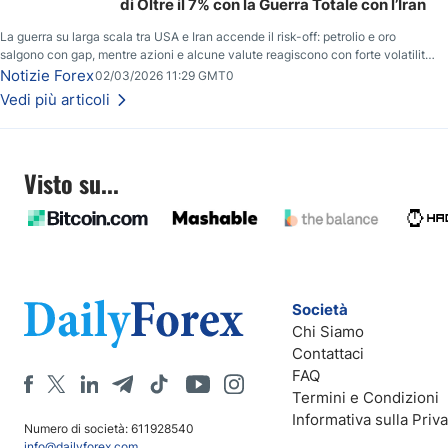
di Oltre il 7% con la Guerra Totale con l’Iran
La guerra su larga scala tra USA e Iran accende il risk-off: petrolio e oro
salgono con gap, mentre azioni e alcune valute reagiscono con forte volatilità
e nuovi livelli da monitorare.
Notizie Forex
02/03/2026 11:29 GMT0
Vedi più articoli
Visto su...
Società
Chi Siamo
Contattaci
FAQ
Termini e Condizioni
Informativa sulla Priv
Numero di società: 611928540
info@dailyforex.com