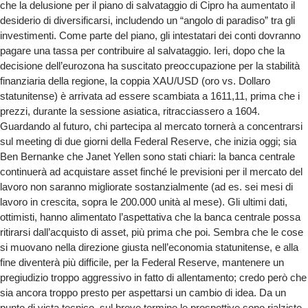
che la delusione per il piano di salvataggio di Cipro ha aumentato il
desiderio di diversificarsi, includendo un “angolo di paradiso” tra gli
investimenti. Come parte del piano, gli intestatari dei conti dovranno
pagare una tassa per contribuire al salvataggio. Ieri, dopo che la
decisione dell’eurozona ha suscitato preoccupazione per la stabilità
finanziaria della regione, la coppia XAU/USD (oro vs. Dollaro
statunitense) è arrivata ad essere scambiata a 1611,11, prima che i
prezzi, durante la sessione asiatica, ritracciassero a 1604.
Guardando al futuro, chi partecipa al mercato tornerà a concentrarsi
sul meeting di due giorni della Federal Reserve, che inizia oggi; sia
Ben Bernanke che Janet Yellen sono stati chiari: la banca centrale
continuerà ad acquistare asset finché le previsioni per il mercato del
lavoro non saranno migliorate sostanzialmente (ad es. sei mesi di
lavoro in crescita, sopra le 200.000 unità al mese). Gli ultimi dati,
ottimisti, hanno alimentato l’aspettativa che la banca centrale possa
ritirarsi dall’acquisto di asset, più prima che poi. Sembra che le cose
si muovano nella direzione giusta nell’economia statunitense, e alla
fine diventerà più difficile, per la Federal Reserve, mantenere un
pregiudizio troppo aggressivo in fatto di allentamento; credo però che
sia ancora troppo presto per aspettarsi un cambio di idea. Da un
punto di vista tecnico, sul breve termine le prospettive sono rialziste.