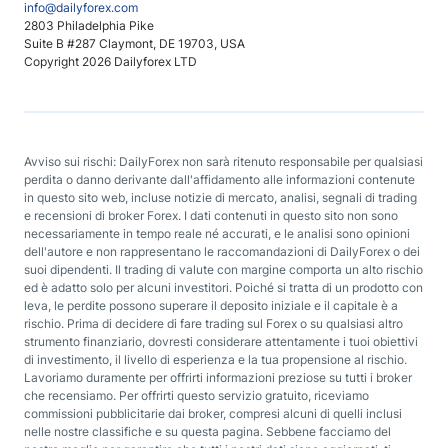
info@dailyforex.com
2803 Philadelphia Pike
Suite B #287 Claymont, DE 19703, USA
Copyright 2026 Dailyforex LTD
Avviso sui rischi: DailyForex non sarà ritenuto responsabile per qualsiasi
perdita o danno derivante dall'affidamento alle informazioni contenute
in questo sito web, incluse notizie di mercato, analisi, segnali di trading
e recensioni di broker Forex. I dati contenuti in questo sito non sono
necessariamente in tempo reale né accurati, e le analisi sono opinioni
dell'autore e non rappresentano le raccomandazioni di DailyForex o dei
suoi dipendenti. Il trading di valute con margine comporta un alto rischio
ed è adatto solo per alcuni investitori. Poiché si tratta di un prodotto con
leva, le perdite possono superare il deposito iniziale e il capitale è a
rischio. Prima di decidere di fare trading sul Forex o su qualsiasi altro
strumento finanziario, dovresti considerare attentamente i tuoi obiettivi
di investimento, il livello di esperienza e la tua propensione al rischio.
Lavoriamo duramente per offrirti informazioni preziose su tutti i broker
che recensiamo. Per offrirti questo servizio gratuito, riceviamo
commissioni pubblicitarie dai broker, compresi alcuni di quelli inclusi
nelle nostre classifiche e su questa pagina. Sebbene facciamo del