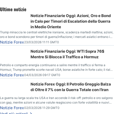
Ultime notizie
Notizie Finanziarie Oggi: Azioni, Oro e Bond
in Calo per Timori di Escalation della Guerra
in Medio Oriente
Trump minaccia le centrali elettriche iraniane, scadenza martedì mattina; azioni,
oro e bond scendono per timori di guerra/inflazione; i mercati asiatici entrano in
correzione; il petrolio greggio resta stabile.
Notizie Forex
23/03/2026 11:11 GMT0
Notizie Finanziarie Oggi: WTI Sopra 76$
Mentre Si Blocca il Traffico a Hormuz
Petrolio e comparto energia continuano a salire mentre il traffico si ferma a
Hormuz; Trump promette scorte navali USA; borse asiatiche in forte calo; il rialzo
del gas naturale mette pressione all’euro.
Notizie Forex
04/03/2026 09:17 GMT0
Notizie Forex Oggi: Il Petrolio Greggio Balza
di Oltre il 7% con la Guerra Totale con l’Iran
La guerra su larga scala tra USA e Iran accende il risk-off: petrolio e oro salgono
con gap, mentre azioni e alcune valute reagiscono con forte volatilità e nuovi
livelli da monitorare.
Notizie Forex
02/03/2026 11:29 GMT0
Vedi più articoli