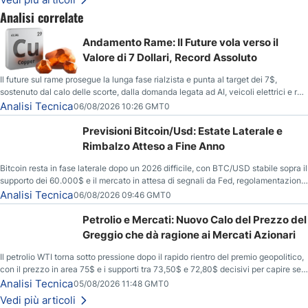
Analisi correlate
Andamento Rame: Il Future vola verso il
Valore di 7 Dollari, Record Assoluto
Il future sul rame prosegue la lunga fase rialzista e punta al target dei 7$,
sostenuto dal calo delle scorte, dalla domanda legata ad AI, veicoli elettrici e reti
energetiche, e dai timori di deficit produttivo dal 2028.
Analisi Tecnica
06/08/2026 10:26 GMT0
Previsioni Bitcoin/Usd: Estate Laterale e
Rimbalzo Atteso a Fine Anno
Bitcoin resta in fase laterale dopo un 2026 difficile, con BTC/USD stabile sopra il
supporto dei 60.000$ e il mercato in attesa di segnali da Fed, regolamentazione
USA ed elezioni di medio termine.
Analisi Tecnica
06/08/2026 09:46 GMT0
Petrolio e Mercati: Nuovo Calo del Prezzo del
Greggio che dà ragione ai Mercati Azionari
Il petrolio WTI torna sotto pressione dopo il rapido rientro del premio geopolitico,
con il prezzo in area 75$ e i supporti tra 73,50$ e 72,80$ decisivi per capire se il
ribasso potrà estendersi verso quota 70$.
Analisi Tecnica
05/08/2026 11:48 GMT0
Vedi più articoli