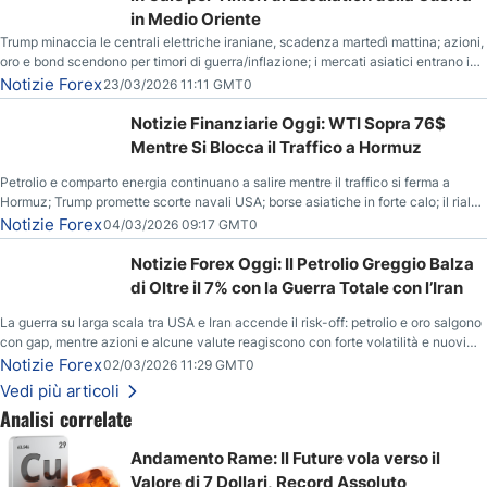
in Medio Oriente
Trump minaccia le centrali elettriche iraniane, scadenza martedì mattina; azioni,
oro e bond scendono per timori di guerra/inflazione; i mercati asiatici entrano in
correzione; il petrolio greggio resta stabile.
Notizie Forex
23/03/2026 11:11 GMT0
Notizie Finanziarie Oggi: WTI Sopra 76$
Mentre Si Blocca il Traffico a Hormuz
Petrolio e comparto energia continuano a salire mentre il traffico si ferma a
Hormuz; Trump promette scorte navali USA; borse asiatiche in forte calo; il rialzo
del gas naturale mette pressione all’euro.
Notizie Forex
04/03/2026 09:17 GMT0
Notizie Forex Oggi: Il Petrolio Greggio Balza
di Oltre il 7% con la Guerra Totale con l’Iran
La guerra su larga scala tra USA e Iran accende il risk-off: petrolio e oro salgono
con gap, mentre azioni e alcune valute reagiscono con forte volatilità e nuovi
livelli da monitorare.
Notizie Forex
02/03/2026 11:29 GMT0
Vedi più articoli
Analisi correlate
Andamento Rame: Il Future vola verso il
Valore di 7 Dollari, Record Assoluto