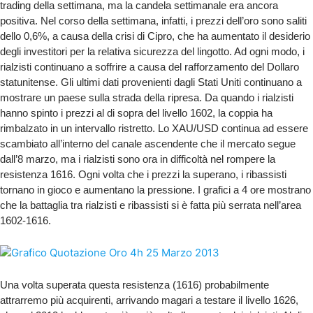
trading della settimana, ma la candela settimanale era ancora
positiva. Nel corso della settimana, infatti, i prezzi dell’oro sono saliti
dello 0,6%, a causa della crisi di Cipro, che ha aumentato il desiderio
degli investitori per la relativa sicurezza del lingotto. Ad ogni modo, i
rialzisti continuano a soffrire a causa del rafforzamento del Dollaro
statunitense. Gli ultimi dati provenienti dagli Stati Uniti continuano a
mostrare un paese sulla strada della ripresa. Da quando i rialzisti
hanno spinto i prezzi al di sopra del livello 1602, la coppia ha
rimbalzato in un intervallo ristretto. Lo XAU/USD continua ad essere
scambiato all’interno del canale ascendente che il mercato segue
dall’8 marzo, ma i rialzisti sono ora in difficoltà nel rompere la
resistenza 1616. Ogni volta che i prezzi la superano, i ribassisti
tornano in gioco e aumentano la pressione. I grafici a 4 ore mostrano
che la battaglia tra rialzisti e ribassisti si è fatta più serrata nell’area
1602-1616.
Una volta superata questa resistenza (1616) probabilmente
attrarremo più acquirenti, arrivando magari a testare il livello 1626,