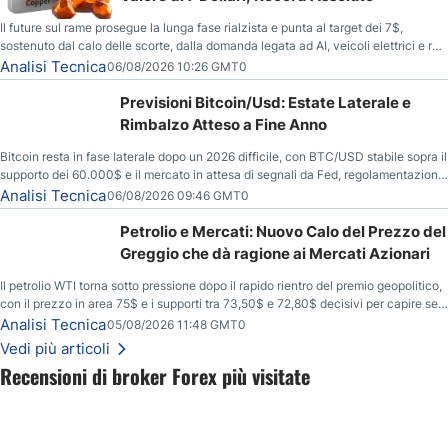
Il future sul rame prosegue la lunga fase rialzista e punta al target dei 7$,
sostenuto dal calo delle scorte, dalla domanda legata ad AI, veicoli elettrici e reti
energetiche, e dai timori di deficit produttivo dal 2028.
Analisi Tecnica
06/08/2026 10:26 GMT0
Previsioni Bitcoin/Usd: Estate Laterale e
Rimbalzo Atteso a Fine Anno
Bitcoin resta in fase laterale dopo un 2026 difficile, con BTC/USD stabile sopra il
supporto dei 60.000$ e il mercato in attesa di segnali da Fed, regolamentazione
USA ed elezioni di medio termine.
Analisi Tecnica
06/08/2026 09:46 GMT0
Petrolio e Mercati: Nuovo Calo del Prezzo del
Greggio che dà ragione ai Mercati Azionari
Il petrolio WTI torna sotto pressione dopo il rapido rientro del premio geopolitico,
con il prezzo in area 75$ e i supporti tra 73,50$ e 72,80$ decisivi per capire se il
ribasso potrà estendersi verso quota 70$.
Analisi Tecnica
05/08/2026 11:48 GMT0
Vedi più articoli
Recensioni di broker Forex più visitate