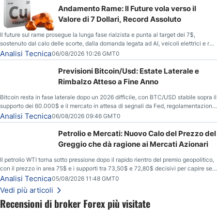
Andamento Rame: Il Future vola verso il
Valore di 7 Dollari, Record Assoluto
Il future sul rame prosegue la lunga fase rialzista e punta al target dei 7$,
sostenuto dal calo delle scorte, dalla domanda legata ad AI, veicoli elettrici e reti
energetiche, e dai timori di deficit produttivo dal 2028.
Analisi Tecnica
06/08/2026 10:26 GMT0
Previsioni Bitcoin/Usd: Estate Laterale e
Rimbalzo Atteso a Fine Anno
Bitcoin resta in fase laterale dopo un 2026 difficile, con BTC/USD stabile sopra il
supporto dei 60.000$ e il mercato in attesa di segnali da Fed, regolamentazione
USA ed elezioni di medio termine.
Analisi Tecnica
06/08/2026 09:46 GMT0
Petrolio e Mercati: Nuovo Calo del Prezzo del
Greggio che dà ragione ai Mercati Azionari
Il petrolio WTI torna sotto pressione dopo il rapido rientro del premio geopolitico,
con il prezzo in area 75$ e i supporti tra 73,50$ e 72,80$ decisivi per capire se il
ribasso potrà estendersi verso quota 70$.
Analisi Tecnica
05/08/2026 11:48 GMT0
Vedi più articoli
Recensioni di broker Forex più visitate