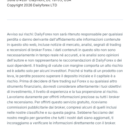
Copyright 2026 Dailyforex LTD
Avviso sui rischi: DailyForex non sarà ritenuto responsabile per qualsiasi
perdita o danno derivante dall'affidamento alle informazioni contenute
in questo sito web, incluse notizie di mercato, analisi, segnali di trading
e recensioni di broker Forex. I dati contenuti in questo sito non sono
necessariamente in tempo reale né accurati, e le analisi sono opinioni
dell'autore e non rappresentano le raccomandazioni di DailyForex o dei
suoi dipendenti. Il trading di valute con margine comporta un alto rischio
ed è adatto solo per alcuni investitori. Poiché si tratta di un prodotto con
leva, le perdite possono superare il deposito iniziale e il capitale è a
rischio. Prima di decidere di fare trading sul Forex o su qualsiasi altro
strumento finanziario, dovresti considerare attentamente i tuoi obiettivi
di investimento, il livello di esperienza e la tua propensione al rischio.
Lavoriamo duramente per offrirti informazioni preziose su tutti i broker
che recensiamo. Per offrirti questo servizio gratuito, riceviamo
commissioni pubblicitarie dai broker, compresi alcuni di quelli inclusi
nelle nostre classifiche e su questa pagina. Sebbene facciamo del
nostro meglio per garantire che tutti i nostri dati siano aggiornati, ti
incoraggiamo a verificare le informazioni direttamente con il broker.