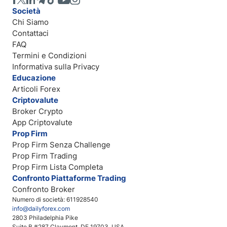
Società
Chi Siamo
Contattaci
FAQ
Termini e Condizioni
Informativa sulla Privacy
Educazione
Articoli Forex
Criptovalute
Broker Crypto
App Criptovalute
Prop Firm
Prop Firm Senza Challenge
Prop Firm Trading
Prop Firm Lista Completa
Confronto Piattaforme Trading
Confronto Broker
Numero di società: 611928540
info@dailyforex.com
2803 Philadelphia Pike
Suite B #287 Claymont, DE 19703, USA