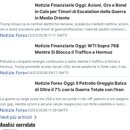
Notizie Finanziarie Oggi: Azioni, Oro e Bond
in Calo per Timori di Escalation della Guerra
in Medio Oriente
Trump minaccia le centrali elettriche iraniane, scadenza martedì mattina; azioni,
oro e bond scendono per timori di guerra/inflazione; i mercati asiatici entrano in
correzione; il petrolio greggio resta stabile.
Notizie Forex
23/03/2026 11:11 GMT0
Notizie Finanziarie Oggi: WTI Sopra 76$
Mentre Si Blocca il Traffico a Hormuz
Petrolio e comparto energia continuano a salire mentre il traffico si ferma a
Hormuz; Trump promette scorte navali USA; borse asiatiche in forte calo; il rialzo
del gas naturale mette pressione all’euro.
Notizie Forex
04/03/2026 09:17 GMT0
Notizie Forex Oggi: Il Petrolio Greggio Balza
di Oltre il 7% con la Guerra Totale con l’Iran
La guerra su larga scala tra USA e Iran accende il risk-off: petrolio e oro salgono
con gap, mentre azioni e alcune valute reagiscono con forte volatilità e nuovi
livelli da monitorare.
Notizie Forex
02/03/2026 11:29 GMT0
Vedi più articoli
Analisi correlate