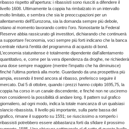
ribasso rispetto all’apertura: i ribassisti sono riusciti a difendere il
livello 1608. Ultimamente la coppia ha rimbalzato in un intervallo
molto limitato, e sembra che sia le preoccupazioni per un
allentamento dell’Eurozona, sia la domanda sempre più debole,
stiano al momento lavorando contro l’oro. Nonostante la Federal
Reserve abbia rassicurato gli investitori, dichiarando che continuerà
a supportare l’economia, voci sempre più forti indicano che la banca
centrale ridurrà l’entità del programma di acquisto di bond.
L’economia statunitense è totalmente dipendente dall’allentamento
quantitativo, e, come per la vera dipendenza da droghe, ne richiederà
una dose sempre maggiore (mentre l’impatto che ha diminuisce)
finché l’ultima porterà alla morte. Guardando da una prospettiva più
ampia, essendo il trend ancora al ribasso, preferisco seguire il
mercato. Dal 5 di ottobre, quando i prezzi hanno colpito 1695,75, la
coppia ha corso in un canale discendente, e finché non ne usciremo
non considererò la possibilità di andare long. Il pattern sul grafico
giornaliero, ad ogni modo, indica la totale mancanza di un qualsiasi
slancio ribassista. Il livello più importante, sulla parte bassa del
grafico, rimane il supporto su 1591; se riuscissimo a romperlo i
ribassisti potrebbero essere abbastanza forti da sfidare il prossimo
supporto, 1585. Una chiusura settimanale al di sotto di questo livello