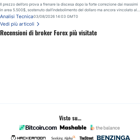
Il prezzo dell’oro prova a frenare la discesa dopo la forte correzione dai massimi
in area 5.500$, sostenuto dall’indebolimento del dollaro ma ancora vincolato alla
resistenza chiave tra 4.110$ e 4.120$.
Analisi Tecnica
03/08/2026 14:03 GMT0
Vedi più articoli
Recensioni di broker Forex più visitate
Visto su...