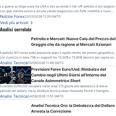
La guerra su larga scala tra USA e Iran accende il risk-off: petrolio e oro salgono
con gap, mentre azioni e alcune valute reagiscono con forte volatilità e nuovi
livelli da monitorare.
Notizie Forex
02/03/2026 11:29 GMT0
Vedi più articoli
Analisi correlate
Petrolio e Mercati: Nuovo Calo del Prezzo del
Greggio che dà ragione ai Mercati Azionari
Il petrolio WTI torna sotto pressione dopo il rapido rientro del premio geopolitico,
con il prezzo in area 75$ e i supporti tra 73,50$ e 72,80$ decisivi per capire se il
ribasso potrà estendersi verso quota 70$.
Analisi Tecnica
05/08/2026 11:48 GMT0
Previsioni Forex Euro/Usd: Rimbalzo del
Cambio negli Ultimi Giorni all’Interno del
Canale Asimmetrico Short
Il cambio EUR/USD recupera verso area 1,15 grazie alla debolezza di breve
periodo del dollaro, ma la struttura tecnica resta ribassista finché il triangolo
asimmetrico short continua a contenere il movimento.
Analisi Tecnica
04/08/2026 11:51 GMT0
Analisi Tecnica Oro: la Debolezza del Dollaro
Arresta la Correzione