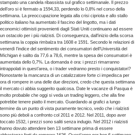
stampato una candela ribassista sul grafico settimanale. Il prezzo
dell’oro si è fermato a 1594,33, perdendo lo 0,8% nel corso della
settimana. La preoccupazione legata alla crisi cipriota e allo stallo
politico italiano ha aumentato il fascino del lingotto, ma i dati
economici ottimisti provenienti dagli Stati Uniti continuano ad essere
un ostacolo per i più rialzisti. Di conseguenza, dall’inizio della scorsa
settimana la coppia rimbalza tra 1608 e 1591. Secondo le relazioni di
venerdì l’indice del sentimento dei consumatori dell’Università del
Michigan è salito da 77,6 a 78,6, mentre la spesa dei consumatori è
aumentata dello 0,7%. La domanda è ora: i prezzi rimarranno
intrappolati in quest’area, o i trader vedranno presto i conquistatori?
Nonostante la mancanza di un catalizzatore forte ci impedisca per
ora di rompere in una delle due direzioni, credo che questa settimana
il mercato ci abbia suggerito qualcosa. Date le vacanze di Pasqua è
molto probabile che oggi si veda un trading leggero, che alla fine
potrebbe tenere piatto il mercato. Guardando ai grafici a lungo
termine da un punto di vista puramente tecnico, vedo che i rialzisti
sono più deboli a confronto col 2011 e 2012. Nel 2011, dopo aver
toccato 1532, i prezzi sono saliti senza indugio. Nel 2012 i rialzisti
hanno dovuto attendere ben 13 settimane prima di essere
abbastanza forti da rompere 1626. Quest’anno per ben 6 settimane