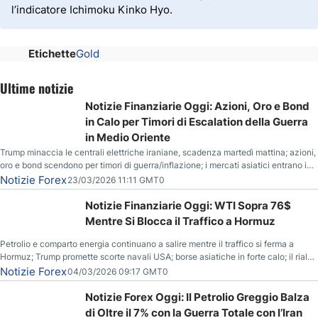
l’indicatore Ichimoku Kinko Hyo.
Etichette
Gold
Ultime notizie
Notizie Finanziarie Oggi: Azioni, Oro e Bond
in Calo per Timori di Escalation della Guerra
in Medio Oriente
Trump minaccia le centrali elettriche iraniane, scadenza martedì mattina; azioni,
oro e bond scendono per timori di guerra/inflazione; i mercati asiatici entrano in
correzione; il petrolio greggio resta stabile.
Notizie Forex
23/03/2026 11:11 GMT0
Notizie Finanziarie Oggi: WTI Sopra 76$
Mentre Si Blocca il Traffico a Hormuz
Petrolio e comparto energia continuano a salire mentre il traffico si ferma a
Hormuz; Trump promette scorte navali USA; borse asiatiche in forte calo; il rialzo
del gas naturale mette pressione all’euro.
Notizie Forex
04/03/2026 09:17 GMT0
Notizie Forex Oggi: Il Petrolio Greggio Balza
di Oltre il 7% con la Guerra Totale con l’Iran