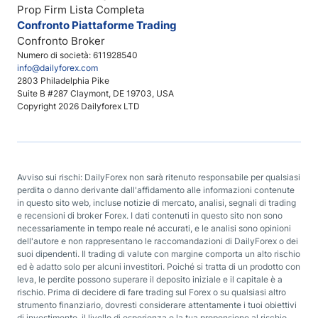
Prop Firm Lista Completa
Confronto Piattaforme Trading
Confronto Broker
Numero di società: 611928540
info@dailyforex.com
2803 Philadelphia Pike
Suite B #287 Claymont, DE 19703, USA
Copyright 2026 Dailyforex LTD
Avviso sui rischi: DailyForex non sarà ritenuto responsabile per qualsiasi
perdita o danno derivante dall'affidamento alle informazioni contenute
in questo sito web, incluse notizie di mercato, analisi, segnali di trading
e recensioni di broker Forex. I dati contenuti in questo sito non sono
necessariamente in tempo reale né accurati, e le analisi sono opinioni
dell'autore e non rappresentano le raccomandazioni di DailyForex o dei
suoi dipendenti. Il trading di valute con margine comporta un alto rischio
ed è adatto solo per alcuni investitori. Poiché si tratta di un prodotto con
leva, le perdite possono superare il deposito iniziale e il capitale è a
rischio. Prima di decidere di fare trading sul Forex o su qualsiasi altro
strumento finanziario, dovresti considerare attentamente i tuoi obiettivi
di investimento, il livello di esperienza e la tua propensione al rischio.