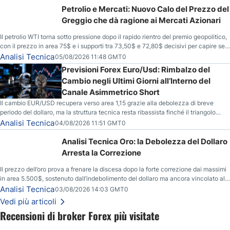
Petrolio e Mercati: Nuovo Calo del Prezzo del
Greggio che dà ragione ai Mercati Azionari
Il petrolio WTI torna sotto pressione dopo il rapido rientro del premio geopolitico,
con il prezzo in area 75$ e i supporti tra 73,50$ e 72,80$ decisivi per capire se il
ribasso potrà estendersi verso quota 70$.
Analisi Tecnica
05/08/2026 11:48 GMT0
Previsioni Forex Euro/Usd: Rimbalzo del
Cambio negli Ultimi Giorni all’Interno del
Canale Asimmetrico Short
Il cambio EUR/USD recupera verso area 1,15 grazie alla debolezza di breve
periodo del dollaro, ma la struttura tecnica resta ribassista finché il triangolo
asimmetrico short continua a contenere il movimento.
Analisi Tecnica
04/08/2026 11:51 GMT0
Analisi Tecnica Oro: la Debolezza del Dollaro
Arresta la Correzione
Il prezzo dell’oro prova a frenare la discesa dopo la forte correzione dai massimi
in area 5.500$, sostenuto dall’indebolimento del dollaro ma ancora vincolato alla
resistenza chiave tra 4.110$ e 4.120$.
Analisi Tecnica
03/08/2026 14:03 GMT0
Vedi più articoli
Recensioni di broker Forex più visitate