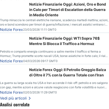
Notizie Finanziarie Oggi: Azioni, Oro e Bond
in Calo per Timori di Escalation della Guerra
in Medio Oriente
Trump minaccia le centrali elettriche iraniane, scadenza martedì mattina; azioni,
oro e bond scendono per timori di guerra/inflazione; i mercati asiatici entrano in
correzione; il petrolio greggio resta stabile.
Notizie Forex
23/03/2026 11:11 GMT0
Notizie Finanziarie Oggi: WTI Sopra 76$
Mentre Si Blocca il Traffico a Hormuz
Petrolio e comparto energia continuano a salire mentre il traffico si ferma a
Hormuz; Trump promette scorte navali USA; borse asiatiche in forte calo; il rialzo
del gas naturale mette pressione all’euro.
Notizie Forex
04/03/2026 09:17 GMT0
Notizie Forex Oggi: Il Petrolio Greggio Balza
di Oltre il 7% con la Guerra Totale con l’Iran
La guerra su larga scala tra USA e Iran accende il risk-off: petrolio e oro salgono
con gap, mentre azioni e alcune valute reagiscono con forte volatilità e nuovi
livelli da monitorare.
Notizie Forex
02/03/2026 11:29 GMT0
Vedi più articoli
Analisi correlate