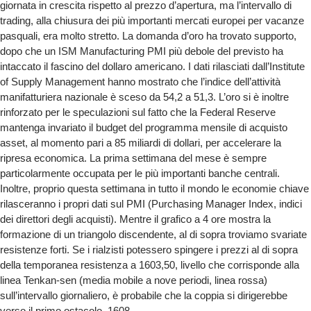
giornata in crescita rispetto al prezzo d’apertura, ma l’intervallo di
trading, alla chiusura dei più importanti mercati europei per vacanze
pasquali, era molto stretto. La domanda d’oro ha trovato supporto,
dopo che un ISM Manufacturing PMI più debole del previsto ha
intaccato il fascino del dollaro americano. I dati rilasciati dall’Institute
of Supply Management hanno mostrato che l’indice dell’attività
manifatturiera nazionale è sceso da 54,2 a 51,3. L’oro si è inoltre
rinforzato per le speculazioni sul fatto che la Federal Reserve
mantenga invariato il budget del programma mensile di acquisto
asset, al momento pari a 85 miliardi di dollari, per accelerare la
ripresa economica. La prima settimana del mese è sempre
particolarmente occupata per le più importanti banche centrali.
Inoltre, proprio questa settimana in tutto il mondo le economie chiave
rilasceranno i propri dati sul PMI (Purchasing Manager Index, indici
dei direttori degli acquisti). Mentre il grafico a 4 ore mostra la
formazione di un triangolo discendente, al di sopra troviamo svariate
resistenze forti. Se i rialzisti potessero spingere i prezzi al di sopra
della temporanea resistenza a 1603,50, livello che corrisponde alla
linea Tenkan-sen (media mobile a nove periodi, linea rossa)
sull’intervallo giornaliero, è probabile che la coppia si dirigerebbe
verso il primo ostacolo, 1608.