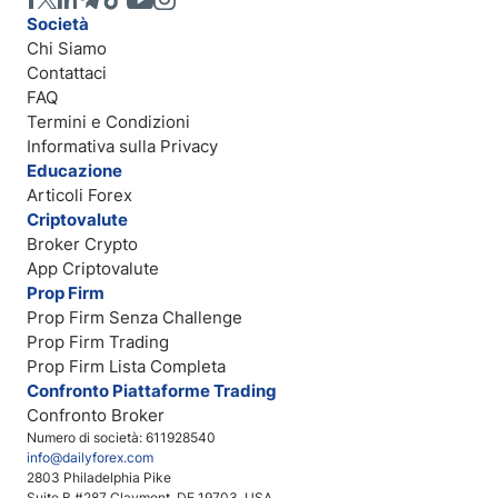
Società
Chi Siamo
Contattaci
FAQ
Termini e Condizioni
Informativa sulla Privacy
Educazione
Articoli Forex
Criptovalute
Broker Crypto
App Criptovalute
Prop Firm
Prop Firm Senza Challenge
Prop Firm Trading
Prop Firm Lista Completa
Confronto Piattaforme Trading
Confronto Broker
Numero di società: 611928540
info@dailyforex.com
2803 Philadelphia Pike
Suite B #287 Claymont, DE 19703, USA