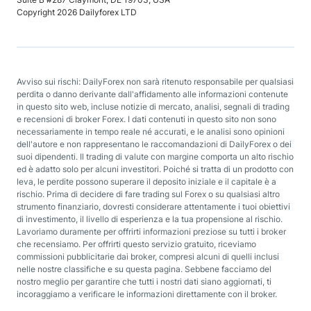
Copyright 2026 Dailyforex LTD
Avviso sui rischi: DailyForex non sarà ritenuto responsabile per qualsiasi
perdita o danno derivante dall'affidamento alle informazioni contenute
in questo sito web, incluse notizie di mercato, analisi, segnali di trading
e recensioni di broker Forex. I dati contenuti in questo sito non sono
necessariamente in tempo reale né accurati, e le analisi sono opinioni
dell'autore e non rappresentano le raccomandazioni di DailyForex o dei
suoi dipendenti. Il trading di valute con margine comporta un alto rischio
ed è adatto solo per alcuni investitori. Poiché si tratta di un prodotto con
leva, le perdite possono superare il deposito iniziale e il capitale è a
rischio. Prima di decidere di fare trading sul Forex o su qualsiasi altro
strumento finanziario, dovresti considerare attentamente i tuoi obiettivi
di investimento, il livello di esperienza e la tua propensione al rischio.
Lavoriamo duramente per offrirti informazioni preziose su tutti i broker
che recensiamo. Per offrirti questo servizio gratuito, riceviamo
commissioni pubblicitarie dai broker, compresi alcuni di quelli inclusi
nelle nostre classifiche e su questa pagina. Sebbene facciamo del
nostro meglio per garantire che tutti i nostri dati siano aggiornati, ti
incoraggiamo a verificare le informazioni direttamente con il broker.