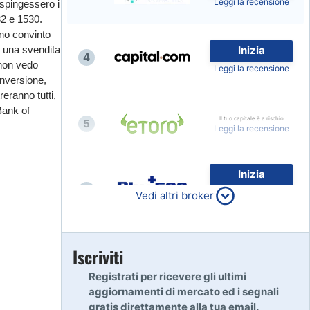
Leggi la recensione
i spingessero i
32 e 1530.
ono convinto
e una svendita
Inizia
4
 non vedo
Leggi la recensione
inversione,
eranno tutti,
Bank of
Il tuo capitale è a rischio
5
Leggi la recensione
Inizia
6
80% dei conti al dettaglio di
Vedi altri broker
CFD perdono denaro
Leggi la recensione
Inizia
Iscriviti
7
Leggi la recensione
Registrati per ricevere gli ultimi
aggiornamenti di mercato ed i segnali
gratis direttamente alla tua email.