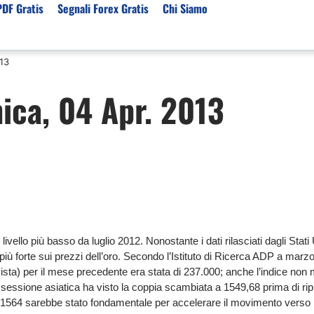
PDF Gratis
Segnali Forex Gratis
Chi Siamo
013
sset
Per Servizi
Previsioni e Analisi
ica, 04 Apr. 2013
ori Broker Forex
Segnali Trading Telegr
Previsioni Forex Oggi
r con Leva Alta
Copy Trading Forex
Mercato Azionario Oggi
er Trading Oro(XAUUSD)
Trading Demo Senza
Registrazione
ori Broker Futures Trading
Broker per Metatrader 
r Trading Azioni
Trading Senza Commiss
ori Broker CFD
Broker Forex per Princip
ello più basso da luglio 2012. Nonostante i dati rilasciati dagli Stati 
iù forte sui prezzi dell’oro. Secondo l’Istituto di Ricerca ADP a marz
ista) per il mese precedente era stata di 237.000; anche l’indice non m
 sessione asiatica ha visto la coppia scambiata a 1549,68 prima di ri
o 1564 sarebbe stato fondamentale per accelerare il movimento verso 