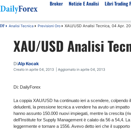
Broker
Notizie E Analisi
Libri Trading 
XAU/USD Analisi Tecnica, 04 Apr. 2
Analisi Tecnica
Previsioni Oro
DF
Per Tipologia
Mercati Popolari
Informazioni sulla nostra azienda
Per A
XAU/USD Analisi Tecn
Bot Trading Automatico
Quotazione EUR USD Real Time
Chi Siamo
Migli
Trading Bonus Senza Deposito
Previsioni S&P500 Oggi
Politica editoriale
Broke
Consob Lista Broker Autorizzati
Previsioni Nasdaq 100 Oggi
Come Guadagniamo Soldi
Brok
Di
Alp Kocak
Broker No Esma
Previsione Quotazione XAUUSD Oro
La Nostra Metodologia
Migli
Creato in aprile 04, 2013 | Aggiornato in aprile 04, 2013
Broker ECN Migliori
MIB 40 in Tempo Reale
Indice di fiducia
Broke
Di: DailyForex
Broker con Spread 0
Tutte le Valute Disponibili
Perché Fidarsi di Noi
Migli
App di trading
Tutte le Materie Prime Disponibili
La coppia XAU/USD ha continuato ieri a scendere, colpendo il liv
Tutti gli Indici Disponibili
deludenti, la pressione tecnica a vendere ha avuto un impatto p
hanno assunto 150.000 nuovi impiegati, mentre la crescita (riv
dell’Institute for Supply Management è calato da 56 a 54,4. La
leggermente e tornare a 1556. Avevo detto ieri che il support