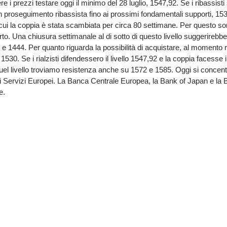
re i prezzi testare oggi il minimo del 28 luglio, 1547,92. Se i ribassist
n proseguimento ribassista fino ai prossimi fondamentali supporti, 15
 cui la coppia è stata scambiata per circa 80 settimane. Per questo s
orto. Una chiusura settimanale al di sotto di questo livello suggerirebb
87 e 1444. Per quanto riguarda la possibilità di acquistare, al momento
1530. Se i rialzisti difendessero il livello 1547,92 e la coppia facesse 
quel livello troviamo resistenza anche su 1572 e 1585. Oggi si concentr
i Servizi Europei. La Banca Centrale Europea, la Bank of Japan e la 
e.