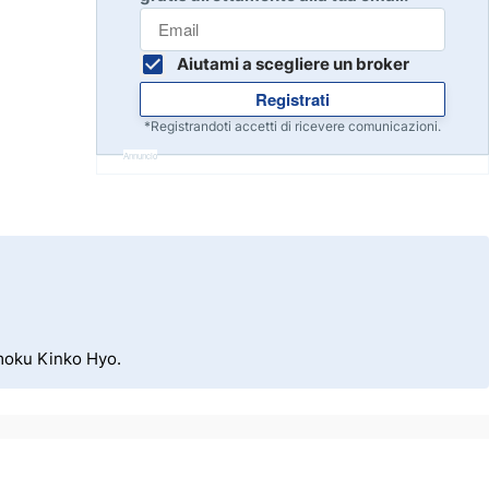
Inizia
8
Leggi la recensione
Aiutami a scegliere un broker
Registrati
Inizia
9
*Registrandoti accetti di ricevere comunicazioni.
Leggi la recensione
Annuncio
Inizia
10
Leggi la recensione
imoku Kinko Hyo.