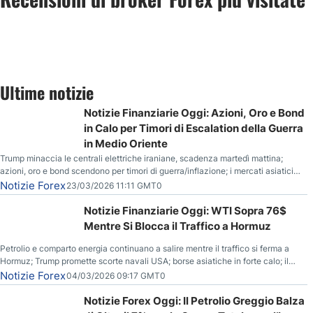
Ultime notizie
Notizie Finanziarie Oggi: Azioni, Oro e Bond
in Calo per Timori di Escalation della Guerra
in Medio Oriente
Trump minaccia le centrali elettriche iraniane, scadenza martedì mattina;
azioni, oro e bond scendono per timori di guerra/inflazione; i mercati asiatici
entrano in correzione; il petrolio greggio resta stabile.
Notizie Forex
23/03/2026 11:11 GMT0
Notizie Finanziarie Oggi: WTI Sopra 76$
Mentre Si Blocca il Traffico a Hormuz
Petrolio e comparto energia continuano a salire mentre il traffico si ferma a
Hormuz; Trump promette scorte navali USA; borse asiatiche in forte calo; il
rialzo del gas naturale mette pressione all’euro.
Notizie Forex
04/03/2026 09:17 GMT0
Notizie Forex Oggi: Il Petrolio Greggio Balza