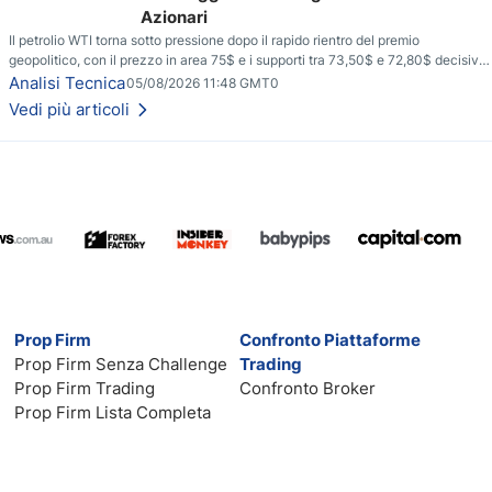
Azionari
Il petrolio WTI torna sotto pressione dopo il rapido rientro del premio
geopolitico, con il prezzo in area 75$ e i supporti tra 73,50$ e 72,80$ decisivi
per capire se il ribasso potrà estendersi verso quota 70$.
Analisi Tecnica
05/08/2026 11:48 GMT0
Vedi più articoli
Prop Firm
Confronto Piattaforme
Prop Firm Senza Challenge
Trading
Prop Firm Trading
Confronto Broker
Prop Firm Lista Completa