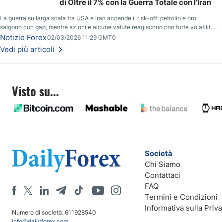
di Oltre il 7% con la Guerra Totale con l’Iran
La guerra su larga scala tra USA e Iran accende il risk-off: petrolio e oro
salgono con gap, mentre azioni e alcune valute reagiscono con forte volatilità
e nuovi livelli da monitorare.
Notizie Forex
02/03/2026 11:29 GMT0
Vedi più articoli
Visto su...
Società
Chi Siamo
Contattaci
FAQ
Termini e Condizioni
Informativa sulla Priv
Numero di società: 611928540
info@dailyforex.com