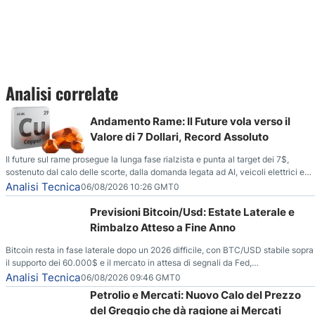
Analisi correlate
Andamento Rame: Il Future vola verso il
Valore di 7 Dollari, Record Assoluto
Il future sul rame prosegue la lunga fase rialzista e punta al target dei 7$,
sostenuto dal calo delle scorte, dalla domanda legata ad AI, veicoli elettrici e
reti energetiche, e dai timori di deficit produttivo dal 2028.
Analisi Tecnica
06/08/2026 10:26 GMT0
Previsioni Bitcoin/Usd: Estate Laterale e
Rimbalzo Atteso a Fine Anno
Bitcoin resta in fase laterale dopo un 2026 difficile, con BTC/USD stabile sopra
il supporto dei 60.000$ e il mercato in attesa di segnali da Fed,
regolamentazione USA ed elezioni di medio termine.
Analisi Tecnica
06/08/2026 09:46 GMT0
Petrolio e Mercati: Nuovo Calo del Prezzo
del Greggio che dà ragione ai Mercati