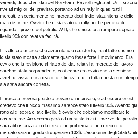
venerdì, dopo che i dati del Non-Farm Payroll negli Stati Uniti si sono
rivelati migliori del previsto, portando ad un rally in quasi tutti i
mercati, e specialmente nel mercato degli Indici statunitensi e delle
materie prime. Ovvio che ci sia stato un rally anche per quanto
riguarda il prezzo del petrolio WTI, che è riuscito a rompere sopra al
livello 95$ con relativa facilità.
Il livello era un’area che avrei ritenuto resistente, ma il fatto che non
lo sia stato mostra solamente quanto fosse forte il movimento. Era
ovvio che la revisione al rialzo dei dati relativi al mercato del lavoro
sarebbe stata sorprendente, così come era ovvio che la sessione
avrebbe vissuto una reazione istintiva, che in tutta onestà non ritengo
sia stata ancora corretta.
Il mercato proverà presto a trovare un intervallo, e ad essere onesti
credevo che il picco massimo sarebbe stato il livello 95$. Avendo già
rotto al di sopra di tale livello, è ovvio che dobbiamo modificare le
nostre stime. Arriveremo però ad un punto in cui il prezzo del petrolio
sarà abbastanza alto da creare un problema, e non credo che il
mercato sarà in grado di superare i 102$. L’economia degli Stati Uniti