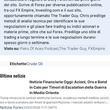
del sito. Scrive di Forex per diverse pubblicazioni online,
tra cui FX Empire, Investing.com e il suo sito,
opportunamente chiamato The Trader Guy. Chris predilige
metodi di analisi tecnica per identificare le sue
negoziazioni e gli piace fare trading su indici azionari e
materie prime, oltre che sul Forex. Predilige uno stile di
trading a lungo termine e le sue negoziazioni durano
spesso giorni o settimane.
Visto su:
Pairs Of Aces Podcast,The Trader Guy, FXEmpire
Etichette
Crude Oil
Ultime notizie
Notizie Finanziarie Oggi: Azioni, Oro e Bond
in Calo per Timori di Escalation della Guerra
in Medio Oriente
Trump minaccia le centrali elettriche iraniane, scadenza martedì mattina; azioni,
oro e bond scendono per timori di guerra/inflazione; i mercati asiatici entrano in
correzione; il petrolio greggio resta stabile.
Notizie Forex
23/03/2026 11:11 GMT0