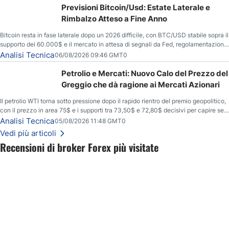
Previsioni Bitcoin/Usd: Estate Laterale e
Rimbalzo Atteso a Fine Anno
Bitcoin resta in fase laterale dopo un 2026 difficile, con BTC/USD stabile sopra il
supporto dei 60.000$ e il mercato in attesa di segnali da Fed, regolamentazione
USA ed elezioni di medio termine.
Analisi Tecnica
06/08/2026 09:46 GMT0
Petrolio e Mercati: Nuovo Calo del Prezzo del
Greggio che dà ragione ai Mercati Azionari
Il petrolio WTI torna sotto pressione dopo il rapido rientro del premio geopolitico,
con il prezzo in area 75$ e i supporti tra 73,50$ e 72,80$ decisivi per capire se il
ribasso potrà estendersi verso quota 70$.
Analisi Tecnica
05/08/2026 11:48 GMT0
Vedi più articoli
Recensioni di broker Forex più visitate