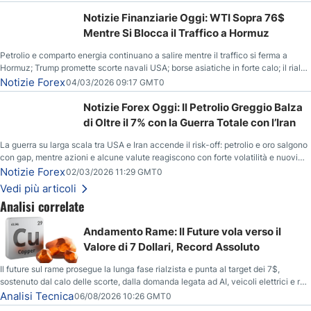
Notizie Finanziarie Oggi: WTI Sopra 76$
Mentre Si Blocca il Traffico a Hormuz
Petrolio e comparto energia continuano a salire mentre il traffico si ferma a
Hormuz; Trump promette scorte navali USA; borse asiatiche in forte calo; il rialzo
del gas naturale mette pressione all’euro.
Notizie Forex
04/03/2026 09:17 GMT0
Notizie Forex Oggi: Il Petrolio Greggio Balza
di Oltre il 7% con la Guerra Totale con l’Iran
La guerra su larga scala tra USA e Iran accende il risk-off: petrolio e oro salgono
con gap, mentre azioni e alcune valute reagiscono con forte volatilità e nuovi
livelli da monitorare.
Notizie Forex
02/03/2026 11:29 GMT0
Vedi più articoli
Analisi correlate
Andamento Rame: Il Future vola verso il
Valore di 7 Dollari, Record Assoluto
Il future sul rame prosegue la lunga fase rialzista e punta al target dei 7$,
sostenuto dal calo delle scorte, dalla domanda legata ad AI, veicoli elettrici e reti
energetiche, e dai timori di deficit produttivo dal 2028.
Analisi Tecnica
06/08/2026 10:26 GMT0