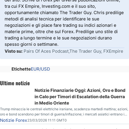
tra cui FX Empire, Investing.com e il suo sito,
opportunamente chiamato The Trader Guy. Chris predilige
metodi di analisi tecnica per identificare le sue
negoziazioni e gli piace fare trading su indici azionari e
materie prime, oltre che sul Forex. Predilige uno stile di
trading a lungo termine e le sue negoziazioni durano
spesso giorni o settimane.
Visto su:
Pairs Of Aces Podcast,The Trader Guy, FXEmpire
Etichette
EUR/USD
Ultime notizie
Notizie Finanziarie Oggi: Azioni, Oro e Bond
in Calo per Timori di Escalation della Guerra
in Medio Oriente
Trump minaccia le centrali elettriche iraniane, scadenza martedì mattina; azioni,
oro e bond scendono per timori di guerra/inflazione; i mercati asiatici entrano in
correzione; il petrolio greggio resta stabile.
Notizie Forex
23/03/2026 11:11 GMT0