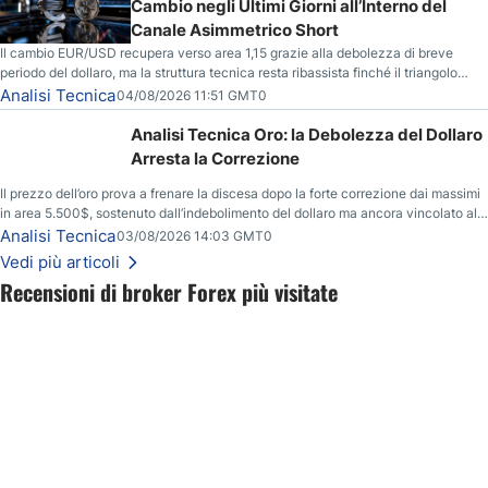
Cambio negli Ultimi Giorni all’Interno del
Canale Asimmetrico Short
Il cambio EUR/USD recupera verso area 1,15 grazie alla debolezza di breve
periodo del dollaro, ma la struttura tecnica resta ribassista finché il triangolo
asimmetrico short continua a contenere il movimento.
Analisi Tecnica
04/08/2026 11:51 GMT0
Analisi Tecnica Oro: la Debolezza del Dollaro
Arresta la Correzione
Il prezzo dell’oro prova a frenare la discesa dopo la forte correzione dai massimi
in area 5.500$, sostenuto dall’indebolimento del dollaro ma ancora vincolato alla
resistenza chiave tra 4.110$ e 4.120$.
Analisi Tecnica
03/08/2026 14:03 GMT0
Vedi più articoli
Recensioni di broker Forex più visitate