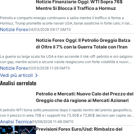
Notizie Finanziarie Oggi: WTI Sopra 76$
Mentre Si Blocca il Traffico a Hormuz
Petrolio e comparto energia continuano a salire mentre il traffico si ferma a
Hormuz; Trump promette scorte navali USA; borse asiatiche in forte calo; il rialzo
del gas naturale mette pressione all’euro.
Notizie Forex
04/03/2026 09:17 GMT0
Notizie Forex Oggi: Il Petrolio Greggio Balza
di Oltre il 7% con la Guerra Totale con l’Iran
La guerra su larga scala tra USA e Iran accende il risk-off: petrolio e oro salgono
con gap, mentre azioni e alcune valute reagiscono con forte volatilità e nuovi
livelli da monitorare.
Notizie Forex
02/03/2026 11:29 GMT0
Vedi più articoli
Analisi correlate
Petrolio e Mercati: Nuovo Calo del Prezzo del
Greggio che dà ragione ai Mercati Azionari
Il petrolio WTI torna sotto pressione dopo il rapido rientro del premio geopolitico,
con il prezzo in area 75$ e i supporti tra 73,50$ e 72,80$ decisivi per capire se il
ribasso potrà estendersi verso quota 70$.
Analisi Tecnica
05/08/2026 11:48 GMT0
Previsioni Forex Euro/Usd: Rimbalzo del