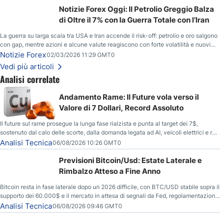
Notizie Forex Oggi: Il Petrolio Greggio Balza
di Oltre il 7% con la Guerra Totale con l’Iran
La guerra su larga scala tra USA e Iran accende il risk-off: petrolio e oro salgono
con gap, mentre azioni e alcune valute reagiscono con forte volatilità e nuovi
livelli da monitorare.
Notizie Forex
02/03/2026 11:29 GMT0
Vedi più articoli
Analisi correlate
Andamento Rame: Il Future vola verso il
Valore di 7 Dollari, Record Assoluto
Il future sul rame prosegue la lunga fase rialzista e punta al target dei 7$,
sostenuto dal calo delle scorte, dalla domanda legata ad AI, veicoli elettrici e reti
energetiche, e dai timori di deficit produttivo dal 2028.
Analisi Tecnica
06/08/2026 10:26 GMT0
Previsioni Bitcoin/Usd: Estate Laterale e
Rimbalzo Atteso a Fine Anno
Bitcoin resta in fase laterale dopo un 2026 difficile, con BTC/USD stabile sopra il
supporto dei 60.000$ e il mercato in attesa di segnali da Fed, regolamentazione
USA ed elezioni di medio termine.
Analisi Tecnica
06/08/2026 09:46 GMT0