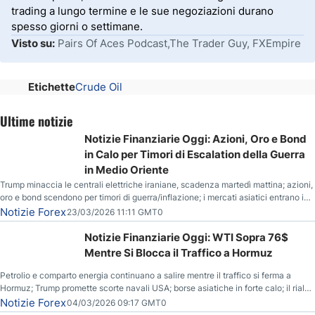
trading a lungo termine e le sue negoziazioni durano
spesso giorni o settimane.
Visto su:
Pairs Of Aces Podcast,The Trader Guy, FXEmpire
Etichette
Crude Oil
Ultime notizie
Notizie Finanziarie Oggi: Azioni, Oro e Bond
in Calo per Timori di Escalation della Guerra
in Medio Oriente
Trump minaccia le centrali elettriche iraniane, scadenza martedì mattina; azioni,
oro e bond scendono per timori di guerra/inflazione; i mercati asiatici entrano in
correzione; il petrolio greggio resta stabile.
Notizie Forex
23/03/2026 11:11 GMT0
Notizie Finanziarie Oggi: WTI Sopra 76$
Mentre Si Blocca il Traffico a Hormuz
Petrolio e comparto energia continuano a salire mentre il traffico si ferma a
Hormuz; Trump promette scorte navali USA; borse asiatiche in forte calo; il rialzo
del gas naturale mette pressione all’euro.
Notizie Forex
04/03/2026 09:17 GMT0