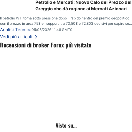
Petrolio e Mercati: Nuovo Calo del Prezzo del
Greggio che dà ragione ai Mercati Azionari
Il petrolio WTI torna sotto pressione dopo il rapido rientro del premio geopolitico,
con il prezzo in area 75$ e i supporti tra 73,50$ e 72,80$ decisivi per capire se il
ribasso potrà estendersi verso quota 70$.
Analisi Tecnica
05/08/2026 11:48 GMT0
Vedi più articoli
Recensioni di broker Forex più visitate
Visto su...