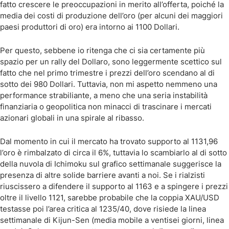
fatto crescere le preoccupazioni in merito all’offerta, poiché la
media dei costi di produzione dell’oro (per alcuni dei maggiori
paesi produttori di oro) era intorno ai 1100 Dollari.
Per questo, sebbene io ritenga che ci sia certamente più
spazio per un rally del Dollaro, sono leggermente scettico sul
fatto che nel primo trimestre i prezzi dell’oro scendano al di
sotto dei 980 Dollari. Tuttavia, non mi aspetto nemmeno una
performance strabiliante, a meno che una seria instabilità
finanziaria o geopolitica non minacci di trascinare i mercati
azionari globali in una spirale al ribasso.
Dal momento in cui il mercato ha trovato supporto al 1131,96
l’oro è rimbalzato di circa il 6%, tuttavia lo scambiarlo al di sotto
della nuvola di Ichimoku sul grafico settimanale suggerisce la
presenza di altre solide barriere avanti a noi. Se i rialzisti
riuscissero a difendere il supporto al 1163 e a spingere i prezzi
oltre il livello 1121, sarebbe probabile che la coppia XAU/USD
testasse poi l’area critica al 1235/40, dove risiede la linea
settimanale di Kijun-Sen (media mobile a ventisei giorni, linea