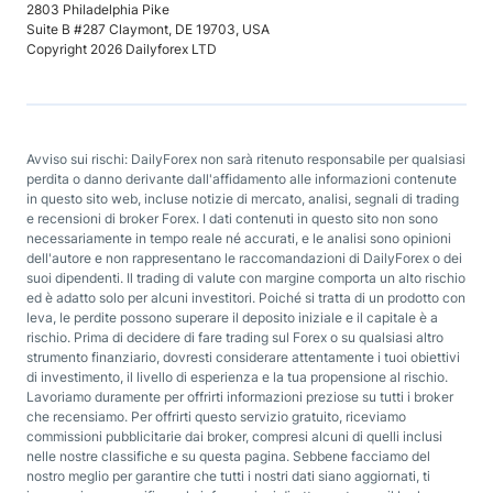
2803 Philadelphia Pike
Suite B #287 Claymont, DE 19703, USA
Copyright 2026 Dailyforex LTD
Avviso sui rischi: DailyForex non sarà ritenuto responsabile per qualsiasi
perdita o danno derivante dall'affidamento alle informazioni contenute
in questo sito web, incluse notizie di mercato, analisi, segnali di trading
e recensioni di broker Forex. I dati contenuti in questo sito non sono
necessariamente in tempo reale né accurati, e le analisi sono opinioni
dell'autore e non rappresentano le raccomandazioni di DailyForex o dei
suoi dipendenti. Il trading di valute con margine comporta un alto rischio
ed è adatto solo per alcuni investitori. Poiché si tratta di un prodotto con
leva, le perdite possono superare il deposito iniziale e il capitale è a
rischio. Prima di decidere di fare trading sul Forex o su qualsiasi altro
strumento finanziario, dovresti considerare attentamente i tuoi obiettivi
di investimento, il livello di esperienza e la tua propensione al rischio.
Lavoriamo duramente per offrirti informazioni preziose su tutti i broker
che recensiamo. Per offrirti questo servizio gratuito, riceviamo
commissioni pubblicitarie dai broker, compresi alcuni di quelli inclusi
nelle nostre classifiche e su questa pagina. Sebbene facciamo del
nostro meglio per garantire che tutti i nostri dati siano aggiornati, ti