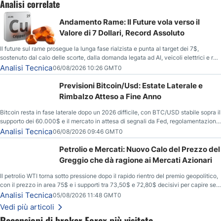
Analisi correlate
Andamento Rame: Il Future vola verso il
Valore di 7 Dollari, Record Assoluto
Il future sul rame prosegue la lunga fase rialzista e punta al target dei 7$,
sostenuto dal calo delle scorte, dalla domanda legata ad AI, veicoli elettrici e reti
energetiche, e dai timori di deficit produttivo dal 2028.
Analisi Tecnica
06/08/2026 10:26 GMT0
Previsioni Bitcoin/Usd: Estate Laterale e
Rimbalzo Atteso a Fine Anno
Bitcoin resta in fase laterale dopo un 2026 difficile, con BTC/USD stabile sopra il
supporto dei 60.000$ e il mercato in attesa di segnali da Fed, regolamentazione
USA ed elezioni di medio termine.
Analisi Tecnica
06/08/2026 09:46 GMT0
Petrolio e Mercati: Nuovo Calo del Prezzo del
Greggio che dà ragione ai Mercati Azionari
Il petrolio WTI torna sotto pressione dopo il rapido rientro del premio geopolitico,
con il prezzo in area 75$ e i supporti tra 73,50$ e 72,80$ decisivi per capire se il
ribasso potrà estendersi verso quota 70$.
Analisi Tecnica
05/08/2026 11:48 GMT0
Vedi più articoli
Recensioni di broker Forex più visitate