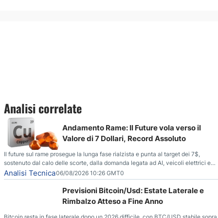
Analisi correlate
Andamento Rame: Il Future vola verso il
Valore di 7 Dollari, Record Assoluto
Il future sul rame prosegue la lunga fase rialzista e punta al target dei 7$,
sostenuto dal calo delle scorte, dalla domanda legata ad AI, veicoli elettrici e
reti energetiche, e dai timori di deficit produttivo dal 2028.
Analisi Tecnica
06/08/2026 10:26 GMT0
Previsioni Bitcoin/Usd: Estate Laterale e
Rimbalzo Atteso a Fine Anno
Bitcoin resta in fase laterale dopo un 2026 difficile, con BTC/USD stabile sopra