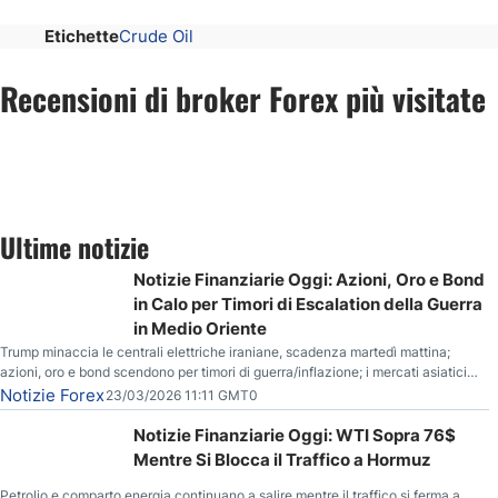
Etichette
Crude Oil
Recensioni di broker Forex più visitate
Ultime notizie
Notizie Finanziarie Oggi: Azioni, Oro e Bond
in Calo per Timori di Escalation della Guerra
in Medio Oriente
Trump minaccia le centrali elettriche iraniane, scadenza martedì mattina;
azioni, oro e bond scendono per timori di guerra/inflazione; i mercati asiatici
entrano in correzione; il petrolio greggio resta stabile.
Notizie Forex
23/03/2026 11:11 GMT0
Notizie Finanziarie Oggi: WTI Sopra 76$
Mentre Si Blocca il Traffico a Hormuz
Petrolio e comparto energia continuano a salire mentre il traffico si ferma a