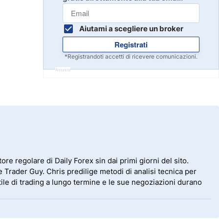
Inizia
8
Leggi la recensione
Aiutami a scegliere un broker
Registrati
Inizia
9
*Registrandoti accetti di ricevere comunicazioni.
Leggi la recensione
Annuncio
Inizia
10
Leggi la recensione
ore regolare di Daily Forex sin dai primi giorni del sito.
 Trader Guy. Chris predilige metodi di analisi tecnica per
stile di trading a lungo termine e le sue negoziazioni durano