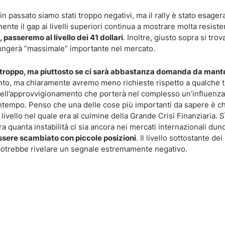
in passato siamo stati troppo negativi, ma il rally è stato esager
ente il gap ai livelli superiori continua a mostrare molta resist
, passeremo al livello dei 41 dollari
. Inoltre, giusto sopra si trova
fungerà “massimale” importante nel mercato.
 troppo, ma piuttosto se ci sarà abbastanza domanda da mante
ento, ma chiaramente avremo meno richieste rispetto a qualche 
dell’approvvigionamento che porterà nel complesso un’influenza
l contempo. Penso che una delle cose più importanti da sapere è c
 livello nel quale era al culmine della Grande Crisi Finanziaria. S
 quanta instabilità ci sia ancora nei mercati internazionali dun
ssere scambiato con piccole posizioni
. Il livello sottostante dei
 potrebbe rivelare un segnale estremamente negativo.