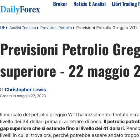
Broker
Notizie E Analisi
Libri Trading 
Previsioni Petrolio Greggio WTI:
Analisi Tecnica
Previsioni Petrolio
DF
Per Tipologia
Mercati Popolari
Informazioni sulla nostra azienda
Per A
Previsioni Petrolio Greg
Bot Trading Automatico
Quotazione EUR USD Real Time
Chi Siamo
Migli
Trading Bonus Senza Deposito
Previsioni S&P500 Oggi
Politica editoriale
Broke
superiore - 22 maggio 
Consob Lista Broker Autorizzati
Previsioni Nasdaq 100 Oggi
Come Guadagniamo Soldi
Brok
Broker No Esma
Previsione Quotazione XAUUSD Oro
La Nostra Metodologia
Migli
Broker ECN Migliori
MIB 40 in Tempo Reale
Indice di fiducia
Broke
Di
Christopher Lewis
Broker con Spread 0
Tutte le Valute Disponibili
Perché Fidarsi di Noi
Migli
Creato in maggio 22, 2020
App di trading
Tutte le Materie Prime Disponibili
Tutti gli Indici Disponibili
Il mercato del petrolio greggio WTI ha inizialmente tentato di r
livello dei 34 dollari prima di arretrare di poco.
Il petrolio potr
gap superiore che si estende fino al livello dei 41 dollari.
Penso d
livelli in cui si trova ora, perché potrebbe essere andato troppo o