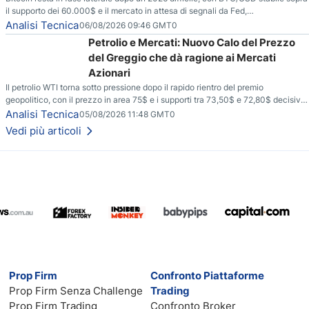
il supporto dei 60.000$ e il mercato in attesa di segnali da Fed,
regolamentazione USA ed elezioni di medio termine.
Analisi Tecnica
06/08/2026 09:46 GMT0
Petrolio e Mercati: Nuovo Calo del Prezzo
del Greggio che dà ragione ai Mercati
Azionari
Il petrolio WTI torna sotto pressione dopo il rapido rientro del premio
geopolitico, con il prezzo in area 75$ e i supporti tra 73,50$ e 72,80$ decisivi
per capire se il ribasso potrà estendersi verso quota 70$.
Analisi Tecnica
05/08/2026 11:48 GMT0
Vedi più articoli
Prop Firm
Confronto Piattaforme
Prop Firm Senza Challenge
Trading
Prop Firm Trading
Confronto Broker