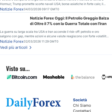
Hormuz; Trump promette scorte navali USA; borse asiatiche in forte calo; il
rialzo del gas naturale mette pressione all’euro.
Notizie Forex
04/03/2026 09:17 GMT0
Notizie Forex Oggi: Il Petrolio Greggio Balza
di Oltre il 7% con la Guerra Totale con l’Iran
La guerra su larga scala tra USA e Iran accende il risk-off: petrolio e oro
salgono con gap, mentre azioni e alcune valute reagiscono con forte volatilità
e nuovi livelli da monitorare.
Notizie Forex
02/03/2026 11:29 GMT0
Vedi più articoli
Visto su...
Società
Chi Siamo
Contattaci