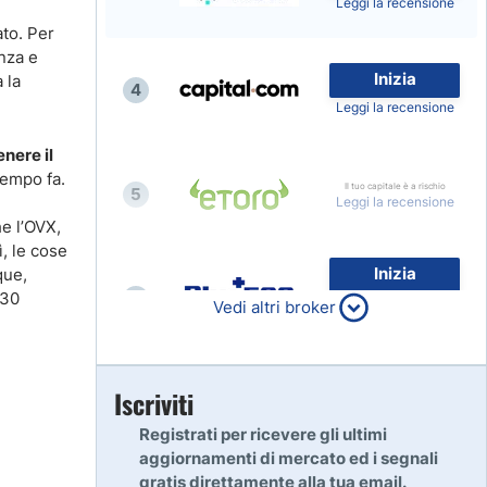
Leggi la recensione
ato. Per
enza e
Inizia
 la
4
Leggi la recensione
nere il
tempo fa.
Il tuo capitale è a rischio
5
Leggi la recensione
he l’OVX,
ì, le cose
Inizia
que,
 30
6
80% dei conti al dettaglio di
Vedi altri broker
CFD perdono denaro
Leggi la recensione
Inizia
Iscriviti
7
Leggi la recensione
Registrati per ricevere gli ultimi
aggiornamenti di mercato ed i segnali
gratis direttamente alla tua email.