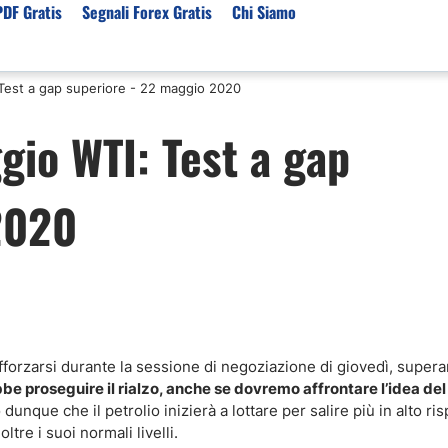
PDF Gratis
Segnali Forex Gratis
Chi Siamo
 Test a gap superiore - 22 maggio 2020
sset
Per Servizi
Previsioni e Analisi
gio WTI: Test a gap
ori Broker Forex
Segnali Trading Telegr
Previsioni Forex Oggi
r con Leva Alta
Copy Trading Forex
Mercato Azionario Oggi
2020
er Trading Oro(XAUUSD)
Trading Demo Senza
Registrazione
ori Broker Futures Trading
Broker per Metatrader 
r Trading Azioni
Trading Senza Commiss
ori Broker CFD
Broker Forex per Princip
afforzarsi durante la sessione di negoziazione di giovedì, supera
ebbe proseguire il rialzo, anche se dovremo affrontare l’idea de
unque che il petrolio inizierà a lottare per salire più in alto ris
ltre i suoi normali livelli.