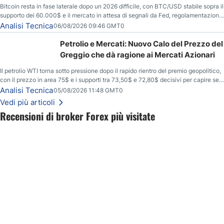
Bitcoin resta in fase laterale dopo un 2026 difficile, con BTC/USD stabile sopra il
supporto dei 60.000$ e il mercato in attesa di segnali da Fed, regolamentazione
USA ed elezioni di medio termine.
Analisi Tecnica
06/08/2026 09:46 GMT0
Petrolio e Mercati: Nuovo Calo del Prezzo del
Greggio che dà ragione ai Mercati Azionari
Il petrolio WTI torna sotto pressione dopo il rapido rientro del premio geopolitico,
con il prezzo in area 75$ e i supporti tra 73,50$ e 72,80$ decisivi per capire se il
ribasso potrà estendersi verso quota 70$.
Analisi Tecnica
05/08/2026 11:48 GMT0
Vedi più articoli
Recensioni di broker Forex più visitate