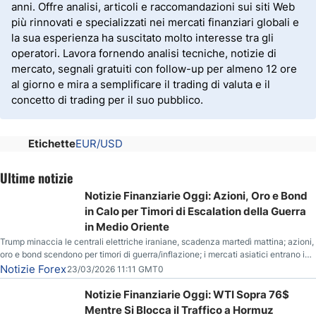
anni. Offre analisi, articoli e raccomandazioni sui siti Web
più rinnovati e specializzati nei mercati finanziari globali e
la sua esperienza ha suscitato molto interesse tra gli
operatori. Lavora fornendo analisi tecniche, notizie di
mercato, segnali gratuiti con follow-up per almeno 12 ore
al giorno e mira a semplificare il trading di valuta e il
concetto di trading per il suo pubblico.
Etichette
EUR/USD
Ultime notizie
Notizie Finanziarie Oggi: Azioni, Oro e Bond
in Calo per Timori di Escalation della Guerra
in Medio Oriente
Trump minaccia le centrali elettriche iraniane, scadenza martedì mattina; azioni,
oro e bond scendono per timori di guerra/inflazione; i mercati asiatici entrano in
correzione; il petrolio greggio resta stabile.
Notizie Forex
23/03/2026 11:11 GMT0
Notizie Finanziarie Oggi: WTI Sopra 76$
Mentre Si Blocca il Traffico a Hormuz