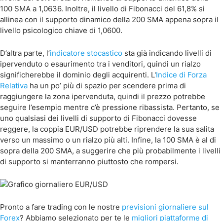
100 SMA a 1,0636. Inoltre, il livello di Fibonacci del 61,8% si
allinea con il supporto dinamico della 200 SMA appena sopra il
livello psicologico chiave di 1,0600.
D’altra parte, l’
indicatore stocastico
sta già indicando livelli di
ipervenduto o esaurimento tra i venditori, quindi un rialzo
significherebbe il dominio degli acquirenti. L'
Indice di Forza
Relativa
ha un po’ più di spazio per scendere prima di
raggiungere la zona ipervenduta, quindi il prezzo potrebbe
seguire l’esempio mentre c’è pressione ribassista. Pertanto, se
uno qualsiasi dei livelli di supporto di Fibonacci dovesse
reggere, la coppia EUR/USD potrebbe riprendere la sua salita
verso un massimo o un rialzo più alti. Infine, la 100 SMA è al di
sopra della 200 SMA, a suggerire che più probabilmente i livelli
di supporto si manterranno piuttosto che rompersi.
Pronto a fare trading con le nostre
previsioni giornaliere sul
Forex
? Abbiamo selezionato per te le
migliori piattaforme di