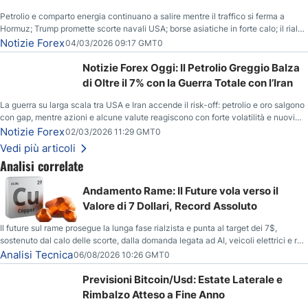
Petrolio e comparto energia continuano a salire mentre il traffico si ferma a
Hormuz; Trump promette scorte navali USA; borse asiatiche in forte calo; il rialzo
del gas naturale mette pressione all’euro.
Notizie Forex
04/03/2026 09:17 GMT0
Notizie Forex Oggi: Il Petrolio Greggio Balza
di Oltre il 7% con la Guerra Totale con l’Iran
La guerra su larga scala tra USA e Iran accende il risk-off: petrolio e oro salgono
con gap, mentre azioni e alcune valute reagiscono con forte volatilità e nuovi
livelli da monitorare.
Notizie Forex
02/03/2026 11:29 GMT0
Vedi più articoli
Analisi correlate
Andamento Rame: Il Future vola verso il
Valore di 7 Dollari, Record Assoluto
Il future sul rame prosegue la lunga fase rialzista e punta al target dei 7$,
sostenuto dal calo delle scorte, dalla domanda legata ad AI, veicoli elettrici e reti
energetiche, e dai timori di deficit produttivo dal 2028.
Analisi Tecnica
06/08/2026 10:26 GMT0
Previsioni Bitcoin/Usd: Estate Laterale e
Rimbalzo Atteso a Fine Anno