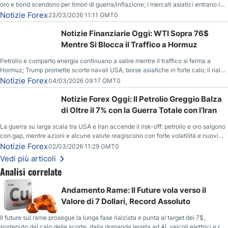
oro e bond scendono per timori di guerra/inflazione; i mercati asiatici entrano in
correzione; il petrolio greggio resta stabile.
Notizie Forex
23/03/2026 11:11 GMT0
Notizie Finanziarie Oggi: WTI Sopra 76$
Mentre Si Blocca il Traffico a Hormuz
Petrolio e comparto energia continuano a salire mentre il traffico si ferma a
Hormuz; Trump promette scorte navali USA; borse asiatiche in forte calo; il rialzo
del gas naturale mette pressione all’euro.
Notizie Forex
04/03/2026 09:17 GMT0
Notizie Forex Oggi: Il Petrolio Greggio Balza
di Oltre il 7% con la Guerra Totale con l’Iran
La guerra su larga scala tra USA e Iran accende il risk-off: petrolio e oro salgono
con gap, mentre azioni e alcune valute reagiscono con forte volatilità e nuovi
livelli da monitorare.
Notizie Forex
02/03/2026 11:29 GMT0
Vedi più articoli
Analisi correlate
Andamento Rame: Il Future vola verso il
Valore di 7 Dollari, Record Assoluto
Il future sul rame prosegue la lunga fase rialzista e punta al target dei 7$,
sostenuto dal calo delle scorte, dalla domanda legata ad AI, veicoli elettrici e reti