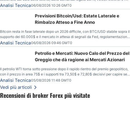
energetiche, e dai timori di deficit produttivo dal 2028.
Analisi Tecnica
06/08/2026 10:26 GMT0
Previsioni Bitcoin/Usd: Estate Laterale e
Rimbalzo Atteso a Fine Anno
Bitcoin resta in fase laterale dopo un 2026 difficile, con BTC/USD stabile sopra il
supporto dei 60.000$ e il mercato in attesa di segnali da Fed, regolamentazione
USA ed elezioni di medio termine.
Analisi Tecnica
06/08/2026 09:46 GMT0
Petrolio e Mercati: Nuovo Calo del Prezzo del
Greggio che dà ragione ai Mercati Azionari
Il petrolio WTI torna sotto pressione dopo il rapido rientro del premio geopolitico,
con il prezzo in area 75$ e i supporti tra 73,50$ e 72,80$ decisivi per capire se il
ribasso potrà estendersi verso quota 70$.
Analisi Tecnica
05/08/2026 11:48 GMT0
Vedi più articoli
Recensioni di broker Forex più visitate