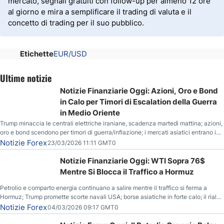
mercato, segnali gratuiti con follow-up per almeno 12 ore
al giorno e mira a semplificare il trading di valuta e il
concetto di trading per il suo pubblico.
Etichette
EUR/USD
Ultime notizie
Notizie Finanziarie Oggi: Azioni, Oro e Bond
in Calo per Timori di Escalation della Guerra
in Medio Oriente
Trump minaccia le centrali elettriche iraniane, scadenza martedì mattina; azioni,
oro e bond scendono per timori di guerra/inflazione; i mercati asiatici entrano in
correzione; il petrolio greggio resta stabile.
Notizie Forex
23/03/2026 11:11 GMT0
Notizie Finanziarie Oggi: WTI Sopra 76$
Mentre Si Blocca il Traffico a Hormuz
Petrolio e comparto energia continuano a salire mentre il traffico si ferma a
Hormuz; Trump promette scorte navali USA; borse asiatiche in forte calo; il rialzo
del gas naturale mette pressione all’euro.
Notizie Forex
04/03/2026 09:17 GMT0