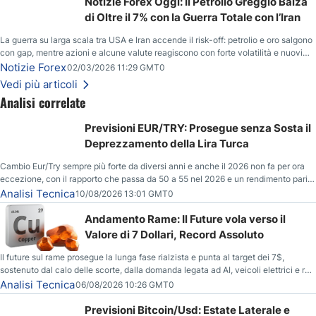
Notizie Forex Oggi: Il Petrolio Greggio Balza
di Oltre il 7% con la Guerra Totale con l’Iran
La guerra su larga scala tra USA e Iran accende il risk-off: petrolio e oro salgono
con gap, mentre azioni e alcune valute reagiscono con forte volatilità e nuovi
livelli da monitorare.
Notizie Forex
02/03/2026 11:29 GMT0
Vedi più articoli
Analisi correlate
Previsioni EUR/TRY: Prosegue senza Sosta il
Deprezzamento della Lira Turca
Cambio Eur/Try sempre più forte da diversi anni e anche il 2026 non fa per ora
eccezione, con il rapporto che passa da 50 a 55 nel 2026 e un rendimento pari
al +10%.
Analisi Tecnica
10/08/2026 13:01 GMT0
Andamento Rame: Il Future vola verso il
Valore di 7 Dollari, Record Assoluto
Il future sul rame prosegue la lunga fase rialzista e punta al target dei 7$,
sostenuto dal calo delle scorte, dalla domanda legata ad AI, veicoli elettrici e reti
energetiche, e dai timori di deficit produttivo dal 2028.
Analisi Tecnica
06/08/2026 10:26 GMT0
Previsioni Bitcoin/Usd: Estate Laterale e