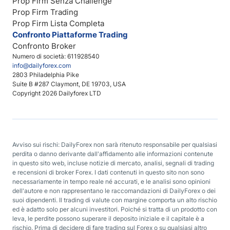
Prop Firm Senza Challenge
Prop Firm Trading
Prop Firm Lista Completa
Confronto Piattaforme Trading
Confronto Broker
Numero di società: 611928540
info@dailyforex.com
2803 Philadelphia Pike
Suite B #287 Claymont, DE 19703, USA
Copyright 2026 Dailyforex LTD
Avviso sui rischi: DailyForex non sarà ritenuto responsabile per qualsiasi
perdita o danno derivante dall'affidamento alle informazioni contenute
in questo sito web, incluse notizie di mercato, analisi, segnali di trading
e recensioni di broker Forex. I dati contenuti in questo sito non sono
necessariamente in tempo reale né accurati, e le analisi sono opinioni
dell'autore e non rappresentano le raccomandazioni di DailyForex o dei
suoi dipendenti. Il trading di valute con margine comporta un alto rischio
ed è adatto solo per alcuni investitori. Poiché si tratta di un prodotto con
leva, le perdite possono superare il deposito iniziale e il capitale è a
rischio. Prima di decidere di fare trading sul Forex o su qualsiasi altro