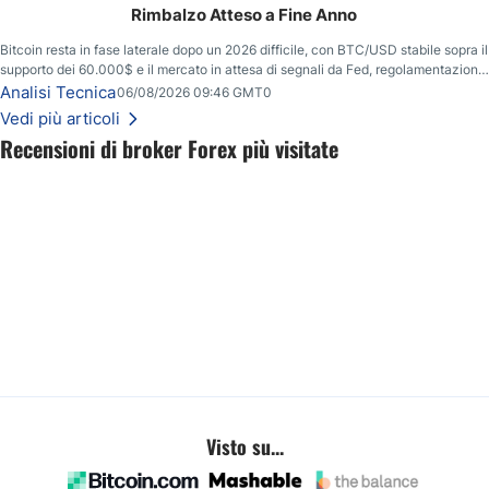
Rimbalzo Atteso a Fine Anno
Bitcoin resta in fase laterale dopo un 2026 difficile, con BTC/USD stabile sopra il
supporto dei 60.000$ e il mercato in attesa di segnali da Fed, regolamentazione
USA ed elezioni di medio termine.
Analisi Tecnica
06/08/2026 09:46 GMT0
Vedi più articoli
Recensioni di broker Forex più visitate
Visto su...