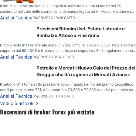
Il future sul rame prosegue la lunga fase rialzista e punta al target dei 7$,
sostenuto dal calo delle scorte, dalla domanda legata ad AI, veicoli elettrici e reti
energetiche, e dai timori di deficit produttivo dal 2028.
Analisi Tecnica
06/08/2026 10:26 GMT0
Previsioni Bitcoin/Usd: Estate Laterale e
Rimbalzo Atteso a Fine Anno
Bitcoin resta in fase laterale dopo un 2026 difficile, con BTC/USD stabile sopra il
supporto dei 60.000$ e il mercato in attesa di segnali da Fed, regolamentazione
USA ed elezioni di medio termine.
Analisi Tecnica
06/08/2026 09:46 GMT0
Petrolio e Mercati: Nuovo Calo del Prezzo del
Greggio che dà ragione ai Mercati Azionari
Il petrolio WTI torna sotto pressione dopo il rapido rientro del premio geopolitico,
con il prezzo in area 75$ e i supporti tra 73,50$ e 72,80$ decisivi per capire se il
ribasso potrà estendersi verso quota 70$.
Analisi Tecnica
05/08/2026 11:48 GMT0
Vedi più articoli
Recensioni di broker Forex più visitate