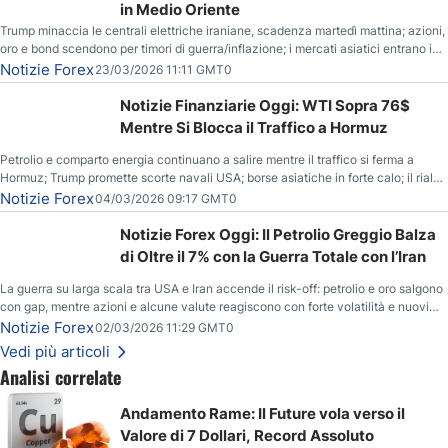
in Medio Oriente
Trump minaccia le centrali elettriche iraniane, scadenza martedì mattina; azioni,
oro e bond scendono per timori di guerra/inflazione; i mercati asiatici entrano in
correzione; il petrolio greggio resta stabile.
Notizie Forex
23/03/2026 11:11 GMT0
Notizie Finanziarie Oggi: WTI Sopra 76$
Mentre Si Blocca il Traffico a Hormuz
Petrolio e comparto energia continuano a salire mentre il traffico si ferma a
Hormuz; Trump promette scorte navali USA; borse asiatiche in forte calo; il rialzo
del gas naturale mette pressione all’euro.
Notizie Forex
04/03/2026 09:17 GMT0
Notizie Forex Oggi: Il Petrolio Greggio Balza
di Oltre il 7% con la Guerra Totale con l’Iran
La guerra su larga scala tra USA e Iran accende il risk-off: petrolio e oro salgono
con gap, mentre azioni e alcune valute reagiscono con forte volatilità e nuovi
livelli da monitorare.
Notizie Forex
02/03/2026 11:29 GMT0
Vedi più articoli
Analisi correlate
Andamento Rame: Il Future vola verso il
Valore di 7 Dollari, Record Assoluto