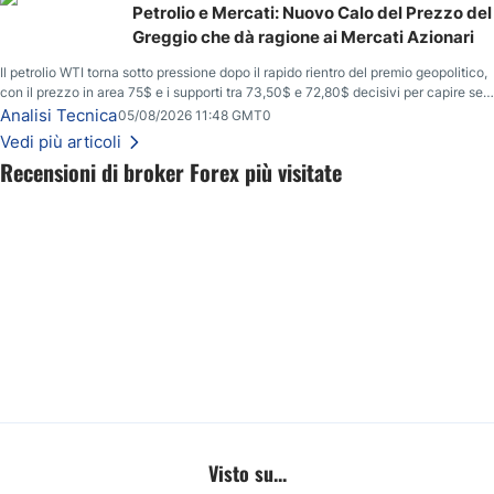
Petrolio e Mercati: Nuovo Calo del Prezzo del
Greggio che dà ragione ai Mercati Azionari
Il petrolio WTI torna sotto pressione dopo il rapido rientro del premio geopolitico,
con il prezzo in area 75$ e i supporti tra 73,50$ e 72,80$ decisivi per capire se il
ribasso potrà estendersi verso quota 70$.
Analisi Tecnica
05/08/2026 11:48 GMT0
Vedi più articoli
Recensioni di broker Forex più visitate
Visto su...