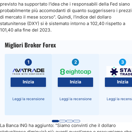
previsto ha supportato l'idea che i responsabili della Fed siano
probabilmente più accomodanti di quanto suggerissero i prezzi
di mercato il mese scorso". Quindi, l'indice del dollaro
statunitense (DXY) si è sistemato intorno a 102,40 rispetto a
101,40 alla fine del 2023.
Migliori Broker Forex
1
2
3
Inizia
Inizia
Inizia
Leggi la recensione
Leggi la recensione
Leggi la recens
La Banca ING ha aggiunto: "Siamo convinti che il dollaro
statunitense diminuirà più avanti quest'anno e presumiamo che