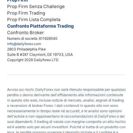
Prop Firm Senza Challenge
Prop Firm Trading
Prop Firm Lista Completa
Confronto Piattaforme Trading
Confronto Broker
Numero di società: 611928540
info@dailyforex.com
2803 Philadelphia Pike
Suite B #287 Claymont, DE 19703, USA
Copyright 2026 Dailyforex LTD
Avviso sui rischi: DailyForex non sarà ritenuto responsabile per qualsiasi
perdita o danno derivante dall'affidamento alle informazioni contenute
in questo sito web, incluse notizie di mercato, analisi, segnali di trading
e recensioni di broker Forex. I dati contenuti in questo sito non sono
necessariamente in tempo reale né accurati, e le analisi sono opinioni
dell'autore e non rappresentano le raccomandazioni di DailyForex o dei
suoi dipendenti. Il trading di valute con margine comporta un alto rischio
ed è adatto solo per alcuni investitori. Poiché si tratta di un prodotto con
leva, le perdite possono superare il deposito iniziale e il capitale è a