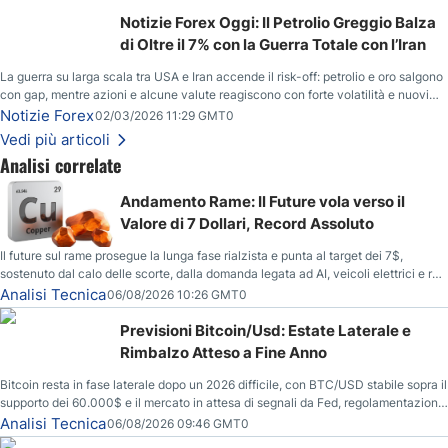
Notizie Forex Oggi: Il Petrolio Greggio Balza
di Oltre il 7% con la Guerra Totale con l’Iran
La guerra su larga scala tra USA e Iran accende il risk-off: petrolio e oro salgono
con gap, mentre azioni e alcune valute reagiscono con forte volatilità e nuovi
livelli da monitorare.
Notizie Forex
02/03/2026 11:29 GMT0
Vedi più articoli
Analisi correlate
Andamento Rame: Il Future vola verso il
Valore di 7 Dollari, Record Assoluto
Il future sul rame prosegue la lunga fase rialzista e punta al target dei 7$,
sostenuto dal calo delle scorte, dalla domanda legata ad AI, veicoli elettrici e reti
energetiche, e dai timori di deficit produttivo dal 2028.
Analisi Tecnica
06/08/2026 10:26 GMT0
Previsioni Bitcoin/Usd: Estate Laterale e
Rimbalzo Atteso a Fine Anno
Bitcoin resta in fase laterale dopo un 2026 difficile, con BTC/USD stabile sopra il
supporto dei 60.000$ e il mercato in attesa di segnali da Fed, regolamentazione
USA ed elezioni di medio termine.
Analisi Tecnica
06/08/2026 09:46 GMT0