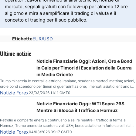
mercato, segnali gratuiti con follow-up per almeno 12 ore
al giorno e mira a semplificare il trading di valuta e il
concetto di trading per il suo pubblico.
Etichette
EUR/USD
Ultime notizie
Notizie Finanziarie Oggi: Azioni, Oro e Bond
in Calo per Timori di Escalation della Guerra
in Medio Oriente
Trump minaccia le centrali elettriche iraniane, scadenza martedì mattina; azioni,
oro e bond scendono per timori di guerra/inflazione; i mercati asiatici entrano in
correzione; il petrolio greggio resta stabile.
Notizie Forex
23/03/2026 11:11 GMT0
Notizie Finanziarie Oggi: WTI Sopra 76$
Mentre Si Blocca il Traffico a Hormuz
Petrolio e comparto energia continuano a salire mentre il traffico si ferma a
Hormuz; Trump promette scorte navali USA; borse asiatiche in forte calo; il rialzo
del gas naturale mette pressione all’euro.
Notizie Forex
04/03/2026 09:17 GMT0