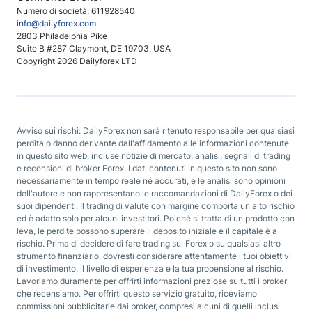
Numero di società: 611928540
info@dailyforex.com
2803 Philadelphia Pike
Suite B #287 Claymont, DE 19703, USA
Copyright 2026 Dailyforex LTD
Avviso sui rischi: DailyForex non sarà ritenuto responsabile per qualsiasi
perdita o danno derivante dall'affidamento alle informazioni contenute
in questo sito web, incluse notizie di mercato, analisi, segnali di trading
e recensioni di broker Forex. I dati contenuti in questo sito non sono
necessariamente in tempo reale né accurati, e le analisi sono opinioni
dell'autore e non rappresentano le raccomandazioni di DailyForex o dei
suoi dipendenti. Il trading di valute con margine comporta un alto rischio
ed è adatto solo per alcuni investitori. Poiché si tratta di un prodotto con
leva, le perdite possono superare il deposito iniziale e il capitale è a
rischio. Prima di decidere di fare trading sul Forex o su qualsiasi altro
strumento finanziario, dovresti considerare attentamente i tuoi obiettivi
di investimento, il livello di esperienza e la tua propensione al rischio.
Lavoriamo duramente per offrirti informazioni preziose su tutti i broker
che recensiamo. Per offrirti questo servizio gratuito, riceviamo
commissioni pubblicitarie dai broker, compresi alcuni di quelli inclusi