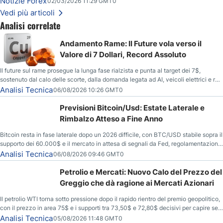
Notizie Forex
02/03/2026 11:29 GMT0
Vedi più articoli
Analisi correlate
Andamento Rame: Il Future vola verso il
Valore di 7 Dollari, Record Assoluto
Il future sul rame prosegue la lunga fase rialzista e punta al target dei 7$,
sostenuto dal calo delle scorte, dalla domanda legata ad AI, veicoli elettrici e reti
energetiche, e dai timori di deficit produttivo dal 2028.
Analisi Tecnica
06/08/2026 10:26 GMT0
Previsioni Bitcoin/Usd: Estate Laterale e
Rimbalzo Atteso a Fine Anno
Bitcoin resta in fase laterale dopo un 2026 difficile, con BTC/USD stabile sopra il
supporto dei 60.000$ e il mercato in attesa di segnali da Fed, regolamentazione
USA ed elezioni di medio termine.
Analisi Tecnica
06/08/2026 09:46 GMT0
Petrolio e Mercati: Nuovo Calo del Prezzo del
Greggio che dà ragione ai Mercati Azionari
Il petrolio WTI torna sotto pressione dopo il rapido rientro del premio geopolitico,
con il prezzo in area 75$ e i supporti tra 73,50$ e 72,80$ decisivi per capire se il
ribasso potrà estendersi verso quota 70$.
Analisi Tecnica
05/08/2026 11:48 GMT0