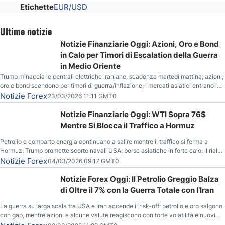
Etichette
EUR/USD
Ultime notizie
Notizie Finanziarie Oggi: Azioni, Oro e Bond
in Calo per Timori di Escalation della Guerra
in Medio Oriente
Trump minaccia le centrali elettriche iraniane, scadenza martedì mattina; azioni,
oro e bond scendono per timori di guerra/inflazione; i mercati asiatici entrano in
correzione; il petrolio greggio resta stabile.
Notizie Forex
23/03/2026 11:11 GMT0
Notizie Finanziarie Oggi: WTI Sopra 76$
Mentre Si Blocca il Traffico a Hormuz
Petrolio e comparto energia continuano a salire mentre il traffico si ferma a
Hormuz; Trump promette scorte navali USA; borse asiatiche in forte calo; il rialzo
del gas naturale mette pressione all’euro.
Notizie Forex
04/03/2026 09:17 GMT0
Notizie Forex Oggi: Il Petrolio Greggio Balza
di Oltre il 7% con la Guerra Totale con l’Iran
La guerra su larga scala tra USA e Iran accende il risk-off: petrolio e oro salgono
con gap, mentre azioni e alcune valute reagiscono con forte volatilità e nuovi
livelli da monitorare.