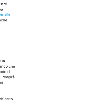
estre
be
etrolio
anche
e
 la
erando che
iodo ci
D reagirà
ni
ificarlo.