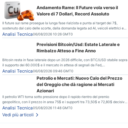
Andamento Rame: Il Future vola verso il
Valore di 7 Dollari, Record Assoluto
Il future sul rame prosegue la lunga fase rialzista e punta al target dei 7$,
sostenuto dal calo delle scorte, dalla domanda legata ad AI, veicoli elettrici e
reti energetiche, e dai timori di deficit produttivo dal 2028.
Analisi Tecnica
06/08/2026 10:26 GMT0
Previsioni Bitcoin/Usd: Estate Laterale e
Rimbalzo Atteso a Fine Anno
Bitcoin resta in fase laterale dopo un 2026 difficile, con BTC/USD stabile sopra
il supporto dei 60.000$ e il mercato in attesa di segnali da Fed,
regolamentazione USA ed elezioni di medio termine.
Analisi Tecnica
06/08/2026 09:46 GMT0
Petrolio e Mercati: Nuovo Calo del Prezzo
del Greggio che dà ragione ai Mercati
Azionari
Il petrolio WTI torna sotto pressione dopo il rapido rientro del premio
geopolitico, con il prezzo in area 75$ e i supporti tra 73,50$ e 72,80$ decisivi
per capire se il ribasso potrà estendersi verso quota 70$.
Analisi Tecnica
05/08/2026 11:48 GMT0
Vedi più articoli