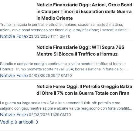
Notizie Finanziarie Oggi: Azioni, Oro e Bond
in Calo per Timori di Escalation della Guerra
in Medio Oriente
Trump minaccia le centrali elettriche iraniane, scadenza martedì mattina;
azioni, oro e bond scendono per timori di guerra/inflazione; i mercati asiatici
entrano in correzione; il petrolio greggio resta stabile.
Notizie Forex
23/03/2026 11:11 GMT0
Notizie Finanziarie Oggi: WTI Sopra 76$
Mentre Si Blocca il Traffico a Hormuz
Petrolio e comparto energia continuano a salire mentre il traffico si ferma a
Hormuz; Trump promette scorte navali USA; borse asiatiche in forte calo; il
rialzo del gas naturale mette pressione all’euro.
Notizie Forex
04/03/2026 09:17 GMT0
Notizie Forex Oggi: Il Petrolio Greggio Balza
di Oltre il 7% con la Guerra Totale con l’Iran
La guerra su larga scala tra USA e Iran accende il risk-off: petrolio e oro
salgono con gap, mentre azioni e alcune valute reagiscono con forte volatilità
e nuovi livelli da monitorare.
Notizie Forex
02/03/2026 11:29 GMT0
Vedi più articoli