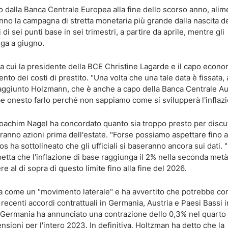
sato dalla Banca Centrale Europea alla fine dello scorso anno, ali
anno la campagna di stretta monetaria più grande dalla nascita de
i sei punti base in sei trimestri, a partire da aprile, mentre gli
nga a giugno.
tra cui la presidente della BCE Christine Lagarde e il capo econo
to dei costi di prestito. "Una volta che una tale data è fissata, 
ggiunto Holzmann, che è anche a capo della Banca Centrale Au
 onesto farlo perché non sappiamo come si svilupperà l'inflazi
Joachim Nagel ha concordato quanto sia troppo presto per discu
anno azioni prima dell'estate. "Forse possiamo aspettare fino a
s ha sottolineato che gli ufficiali si baseranno ancora sui dati.
spetta che l'inflazione di base raggiunga il 2% nella seconda metà
 al di sopra di questo limite fino alla fine del 2026.
a come un "movimento laterale" e ha avvertito che potrebbe con
i recenti accordi contrattuali in Germania, Austria e Paesi Bassi 
la Germania ha annunciato una contrazione dello 0,3% nel quarto
ioni per l'intero 2023. In definitiva, Holtzman ha detto che la