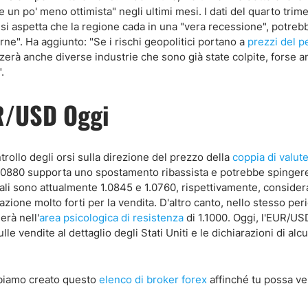
e un po' meno ottimista" negli ultimi mesi. I dati del quarto trim
 si aspetta che la regione cada in una "vera recessione", potreb
ne". Ha aggiunto: "Se i rischi geopolitici portano a
prezzi del p
enzerà anche diverse industrie che sono già state colpite, forse 
.
UR/USD Oggi
trollo degli orsi sulla direzione del prezzo della
coppia di valut
.0880 supporta uno spostamento ribassista e potrebbe spingere
i quali sono attualmente 1.0845 e 1.0760, rispettivamente, consid
razione molto forti per la vendita. D'altro canto, nello stesso per
erà nell'
area psicologica di resistenza
di 1.1000. Oggi, l'EUR/US
lle vendite al dettaglio degli Stati Uniti e le dichiarazioni di alcu
biamo creato questo
elenco di broker forex
affinché tu possa ver