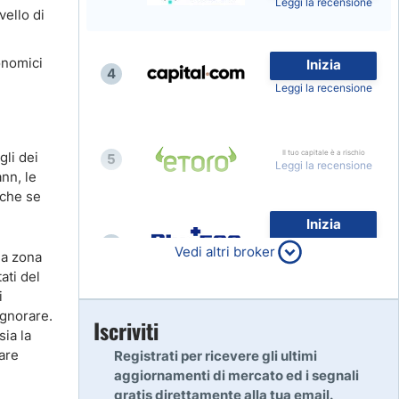
Leggi la recensione
vello di
conomici
Inizia
4
Leggi la recensione
Il tuo capitale è a rischio
gli dei
5
Leggi la recensione
nn, le
nche se
Inizia
6
80% dei conti al dettaglio di
Vedi altri broker
la zona
CFD perdono denaro
Leggi la recensione
ati del
i
ignorare.
Inizia
Iscriviti
7
ia la
Leggi la recensione
are
Registrati per ricevere gli ultimi
aggiornamenti di mercato ed i segnali
gratis direttamente alla tua email.