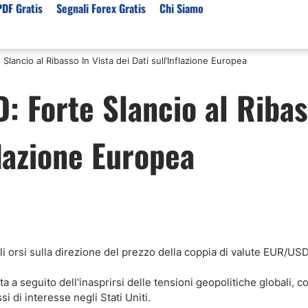
PDF Gratis
Segnali Forex Gratis
Chi Siamo
Slancio al Ribasso In Vista dei Dati sull’Inflazione Europea
sset
Per Servizi
Previsioni e Analisi
: Forte Slancio al Riba
ori Broker Forex
Segnali Trading Telegr
Previsioni Forex Oggi
r con Leva Alta
Copy Trading Forex
Mercato Azionario Oggi
flazione Europea
er Trading Oro(XAUUSD)
Trading Demo Senza
Registrazione
ori Broker Futures Trading
Broker per Metatrader 
r Trading Azioni
Trading Senza Commiss
ori Broker CFD
Broker Forex per Princip
li orsi sulla direzione del prezzo della coppia di valute EUR/US
 a seguito dell'inasprirsi delle tensioni geopolitiche globali, 
si di interesse negli Stati Uniti.