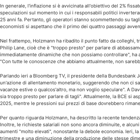
In generale, l'inflazione si è avvicinata all'obiettivo del 2% fis
speculazioni sul momento in cui i responsabili politici inverter
25 anni fa. Pertanto, gli operatori stanno scommettendo su tagli d
economisti si aspettano che il primo dei quattro passaggi avve
Nel frattempo, Holzmann ha ribadito il punto fatto da colleghi, 
Philip Lane, cioè che è "troppo presto" per parlare di abbassamen
immediatamente dinamiche che non possiamo controllare", ha a
"Con tutte le conoscenze che abbiamo attualmente, non sarebbe
Parlando ieri a Bloomberg TV, il presidente della Bundesbank 
un'azione di allentamento monetario, suggerendo che non ci sar
vacanze estive o qualcos'altro, ma non voglio speculare". A Davo
sia troppo presto per parlare di tagli". Attualmente, la BCE si a
2025, mentre le pressioni sui prezzi di base dovrebbero rimanere
Per quanto riguarda Holzmann, ha descritto la recente tendenz
Inoltre, le richieste salariali non sono ancora diminuite, e alcun
aumenti "molto elevati", nonostante la debole economia. Ieri, 
trimestre e una diminuzione della produzione delle stesse dimens