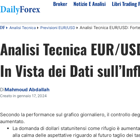
Broker
Notizie E Analisi
Libri Trading 
Analisi Tecnica EUR/USD: Forte 
Analisi Tecnica
Previsioni EUR/USD
DF
Per Tipologia
Mercati Popolari
Informazioni sulla nostra azienda
Per A
Analisi Tecnica EUR/USD
Bot Trading Automatico
Quotazione EUR USD Real Time
Chi Siamo
Migli
Trading Bonus Senza Deposito
Previsioni S&P500 Oggi
Politica editoriale
Broke
In Vista dei Dati sull’In
Consob Lista Broker Autorizzati
Previsioni Nasdaq 100 Oggi
Come Guadagniamo Soldi
Brok
Broker No Esma
Previsione Quotazione XAUUSD Oro
La Nostra Metodologia
Migli
Broker ECN Migliori
MIB 40 in Tempo Reale
Indice di fiducia
Broke
Di
Mahmoud Abdallah
Broker con Spread 0
Tutte le Valute Disponibili
Perché Fidarsi di Noi
Migli
Creato in gennaio 17, 2024
App di trading
Tutte le Materie Prime Disponibili
Tutti gli Indici Disponibili
Secondo la performance sul grafico giornaliero, il controllo deg
aumentato.
La domanda di dollari statunitensi come rifugio è aumentata
alla calma delle aspettative riguardo al futuro taglio dei tas