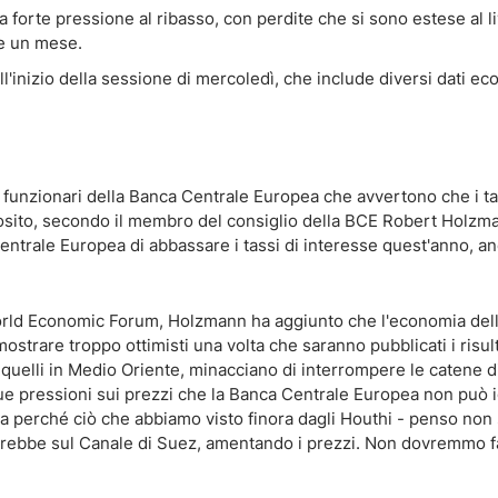
orte pressione al ribasso, con perdite che si sono estese al li
re un mese.
ll'inizio della sessione di mercoledì, che include diversi dati e
 funzionari della Banca Centrale Europea che avvertono che i ta
osito, secondo il membro del consiglio della BCE Robert Holzma
entrale Europea di abbassare i tassi di interesse quest'anno, a
 World Economic Forum, Holzmann ha aggiunto che l'economia del
mostrare troppo ottimisti una volta che saranno pubblicati i risult
e quelli in Medio Oriente, minacciano di interrompere le catene d
ue pressioni sui prezzi che la Banca Centrale Europea non può 
a perché ciò che abbiamo visto finora dagli Houthi - penso non s
luirebbe sul Canale di Suez, amentando i prezzi. Non dovremmo f