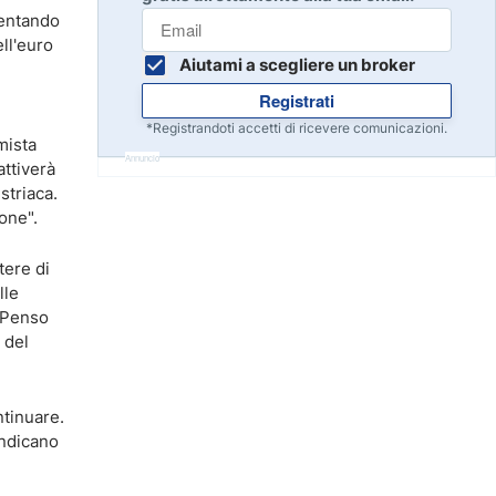
Inizia
mentando
8
Leggi la recensione
ll'euro
Aiutami a scegliere un broker
Registrati
Inizia
9
*Registrandoti accetti di ricevere comunicazioni.
mista
Leggi la recensione
Annuncio
attiverà
striaca.
one".
Inizia
10
Leggi la recensione
tere di
lle
 "Penso
 del
tinuare.
indicano