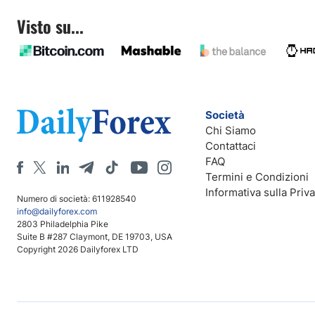
Visto su...
Società
Chi Siamo
Contattaci
FAQ
Termini e Condizioni
Informativa sulla Priv
Numero di società: 611928540
info@dailyforex.com
2803 Philadelphia Pike
Suite B #287 Claymont, DE 19703, USA
Copyright 2026 Dailyforex LTD