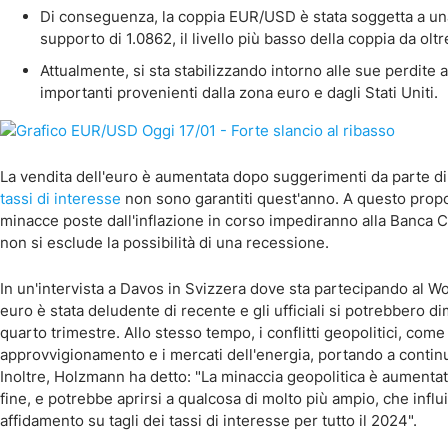
Di conseguenza, la coppia EUR/USD è stata soggetta a una f
supporto di 1.0862, il livello più basso della coppia da olt
Attualmente, si sta stabilizzando intorno alle sue perdite a
importanti provenienti dalla zona euro e dagli Stati Uniti.
La vendita dell'euro è aumentata dopo suggerimenti da parte di
tassi di interesse
non sono garantiti quest'anno. A questo prop
minacce poste dall'inflazione in corso impediranno alla Banca C
non si esclude la possibilità di una recessione.
In un'intervista a Davos in Svizzera dove sta partecipando al
euro è stata deludente di recente e gli ufficiali si potrebbero di
quarto trimestre. Allo stesso tempo, i conflitti geopolitici, com
approvvigionamento e i mercati dell'energia, portando a contin
Inoltre, Holzmann ha detto: "La minaccia geopolitica è aumentat
fine, e potrebbe aprirsi a qualcosa di molto più ampio, che inf
affidamento su tagli dei tassi di interesse per tutto il 2024".