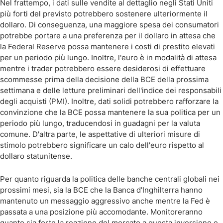
Nel frattempo, i dati sulle vendite al dettaglio negli Stati Uniti
più forti del previsto potrebbero sostenere ulteriormente il
dollaro. Di conseguenza, una maggiore spesa dei consumatori
potrebbe portare a una preferenza per il dollaro in attesa che
la Federal Reserve possa mantenere i costi di prestito elevati
per un periodo più lungo. Inoltre, l'euro è in modalità di attesa
mentre i trader potrebbero essere desiderosi di effettuare
scommesse prima della decisione della BCE della prossima
settimana e delle letture preliminari dell'indice dei responsabili
degli acquisti (PMI). Inoltre, dati solidi potrebbero rafforzare la
convinzione che la BCE possa mantenere la sua politica per un
periodo più lungo, traducendosi in guadagni per la valuta
comune. D'altra parte, le aspettative di ulteriori misure di
stimolo potrebbero significare un calo dell'euro rispetto al
dollaro statunitense.
Per quanto riguarda la politica delle banche centrali globali nei
prossimi mesi, sia la BCE che la Banca d'Inghilterra hanno
mantenuto un messaggio aggressivo anche mentre la Fed è
passata a una posizione più accomodante. Monitoreranno
quanto sia forte la reazione del mercato a questa inversione e