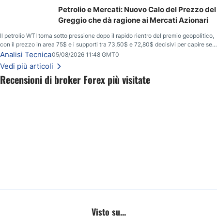
Petrolio e Mercati: Nuovo Calo del Prezzo del
Greggio che dà ragione ai Mercati Azionari
Il petrolio WTI torna sotto pressione dopo il rapido rientro del premio geopolitico,
con il prezzo in area 75$ e i supporti tra 73,50$ e 72,80$ decisivi per capire se il
ribasso potrà estendersi verso quota 70$.
Analisi Tecnica
05/08/2026 11:48 GMT0
Vedi più articoli
Recensioni di broker Forex più visitate
Visto su...