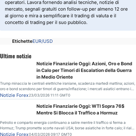
operatori. Lavora fornendo analisi tecniche, notizie di
mercato, segnali gratuiti con follow-up per almeno 12 ore
al giorno e mira a semplificare il trading di valuta e il
concetto di trading per il suo pubblico.
Etichette
EUR/USD
Ultime notizie
Notizie Finanziarie Oggi: Azioni, Oro e Bond
in Calo per Timori di Escalation della Guerra
in Medio Oriente
Trump minaccia le centrali elettriche iraniane, scadenza martedì mattina; azioni,
oro e bond scendono per timori di guerra/inflazione; i mercati asiatici entrano in
correzione; il petrolio greggio resta stabile.
Notizie Forex
23/03/2026 11:11 GMT0
Notizie Finanziarie Oggi: WTI Sopra 76$
Mentre Si Blocca il Traffico a Hormuz
Petrolio e comparto energia continuano a salire mentre il traffico si ferma a
Hormuz; Trump promette scorte navali USA; borse asiatiche in forte calo; il rialzo
del gas naturale mette pressione all’euro.
Notizie Forex
04/03/2026 09:17 GMT0