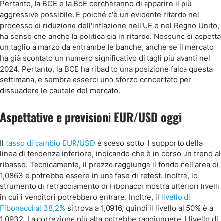
Pertanto, la BCE e la BoE cercheranno di apparire il più
aggressive possibile. E poiché c'è un evidente ritardo nel
processo di riduzione dell'inflazione nell'UE e nel Regno Unito,
ha senso che anche la politica sia in ritardo. Nessuno si aspetta
un taglio a marzo da entrambe le banche, anche se il mercato
ha già scontato un numero significativo di tagli più avanti nel
2024. Pertanto, la BCE ha ribadito una posizione falca questa
settimana, e sembra esserci uno sforzo concertato per
dissuadere le cautele del mercato.
Aspettative e previsioni EUR/USD oggi
Il
tasso di cambio EUR/USD
è sceso sotto il supporto della
linea di tendenza inferiore, indicando che è in corso un trend al
ribasso. Tecnicamente, il prezzo raggiunge il fondo nell'area di
1,0863 e potrebbe essere in una fase di retest. Inoltre, lo
strumento di retracciamento di Fibonacci mostra ulteriori livelli
in cui i venditori potrebbero entrare. Inoltre, il
livello di
Fibonacci al 38,2%
si trova a 1,0916, quindi il livello al 50% è a
1,0932. La correzione più alta potrebbe raggiungere il livello di