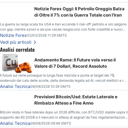
Notizie Forex Oggi: Il Petrolio Greggio Balza
di Oltre il 7% con la Guerra Totale con l’Iran
La guerra su larga scala tra USA e Iran accende il risk-off: petrolio e oro salgono
con gap, mentre azioni e alcune valute reagiscono con forte volatilità e nuovi
livelli da monitorare.
Notizie Forex
02/03/2026 11:29 GMT0
Vedi più articoli
Analisi correlate
Andamento Rame: Il Future vola verso il
Valore di 7 Dollari, Record Assoluto
Il future sul rame prosegue la lunga fase rialzista e punta al target dei 7$,
sostenuto dal calo delle scorte, dalla domanda legata ad AI, veicoli elettrici e reti
energetiche, e dai timori di deficit produttivo dal 2028.
Analisi Tecnica
06/08/2026 10:26 GMT0
Previsioni Bitcoin/Usd: Estate Laterale e
Rimbalzo Atteso a Fine Anno
Bitcoin resta in fase laterale dopo un 2026 difficile, con BTC/USD stabile sopra il
supporto dei 60.000$ e il mercato in attesa di segnali da Fed, regolamentazione
USA ed elezioni di medio termine.
Analisi Tecnica
06/08/2026 09:46 GMT0