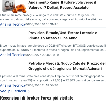
Andamento Rame: Il Future vola verso il
Valore di 7 Dollari, Record Assoluto
Il future sul rame prosegue la lunga fase rialzista e punta al target dei 7$,
sostenuto dal calo delle scorte, dalla domanda legata ad AI, veicoli elettrici e reti
energetiche, e dai timori di deficit produttivo dal 2028.
Analisi Tecnica
06/08/2026 10:26 GMT0
Previsioni Bitcoin/Usd: Estate Laterale e
Rimbalzo Atteso a Fine Anno
Bitcoin resta in fase laterale dopo un 2026 difficile, con BTC/USD stabile sopra il
supporto dei 60.000$ e il mercato in attesa di segnali da Fed, regolamentazione
USA ed elezioni di medio termine.
Analisi Tecnica
06/08/2026 09:46 GMT0
Petrolio e Mercati: Nuovo Calo del Prezzo del
Greggio che dà ragione ai Mercati Azionari
Il petrolio WTI torna sotto pressione dopo il rapido rientro del premio geopolitico,
con il prezzo in area 75$ e i supporti tra 73,50$ e 72,80$ decisivi per capire se il
ribasso potrà estendersi verso quota 70$.
Analisi Tecnica
05/08/2026 11:48 GMT0
Vedi più articoli
Recensioni di broker Forex più visitate