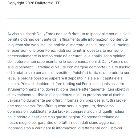
Copyright 2026 Dailyforex LTD
Avviso sui rischi: DailyForex non sarà ritenuto responsabile per qualsiasi
perdita o danno derivante dall'affidamento alle informazioni contenute
in questo sito web, incluse notizie di mercato, analisi, segnali di trading
e recensioni di broker Forex. I dati contenuti in questo sito non sono
necessariamente in tempo reale né accurati, e le analisi sono opinioni
dell'autore e non rappresentano le raccomandazioni di DailyForex o dei
suoi dipendenti. Il trading di valute con margine comporta un alto rischio
ed è adatto solo per alcuni investitori. Poiché si tratta di un prodotto con
leva, le perdite possono superare il deposito iniziale e il capitale è a
rischio. Prima di decidere di fare trading sul Forex o su qualsiasi altro
strumento finanziario, dovresti considerare attentamente i tuoi obiettivi
di investimento, il livello di esperienza e la tua propensione al rischio.
Lavoriamo duramente per offrirti informazioni preziose su tutti i broker
che recensiamo. Per offrirti questo servizio gratuito, riceviamo
commissioni pubblicitarie dai broker, compresi alcuni di quelli inclusi
nelle nostre classifiche e su questa pagina. Sebbene facciamo del
nostro meglio per garantire che tutti i nostri dati siano aggiornati, ti
incoraggiamo a verificare le informazioni direttamente con il broker.