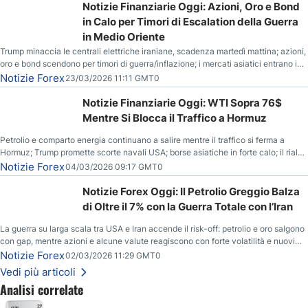
Notizie Finanziarie Oggi: Azioni, Oro e Bond
in Calo per Timori di Escalation della Guerra
in Medio Oriente
Trump minaccia le centrali elettriche iraniane, scadenza martedì mattina; azioni,
oro e bond scendono per timori di guerra/inflazione; i mercati asiatici entrano in
correzione; il petrolio greggio resta stabile.
Notizie Forex
23/03/2026 11:11 GMT0
Notizie Finanziarie Oggi: WTI Sopra 76$
Mentre Si Blocca il Traffico a Hormuz
Petrolio e comparto energia continuano a salire mentre il traffico si ferma a
Hormuz; Trump promette scorte navali USA; borse asiatiche in forte calo; il rialzo
del gas naturale mette pressione all’euro.
Notizie Forex
04/03/2026 09:17 GMT0
Notizie Forex Oggi: Il Petrolio Greggio Balza
di Oltre il 7% con la Guerra Totale con l’Iran
La guerra su larga scala tra USA e Iran accende il risk-off: petrolio e oro salgono
con gap, mentre azioni e alcune valute reagiscono con forte volatilità e nuovi
livelli da monitorare.
Notizie Forex
02/03/2026 11:29 GMT0
Vedi più articoli
Analisi correlate