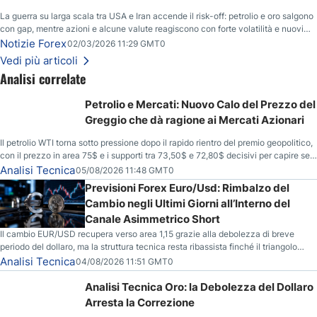
La guerra su larga scala tra USA e Iran accende il risk-off: petrolio e oro salgono
con gap, mentre azioni e alcune valute reagiscono con forte volatilità e nuovi
livelli da monitorare.
Notizie Forex
02/03/2026 11:29 GMT0
Vedi più articoli
Analisi correlate
Petrolio e Mercati: Nuovo Calo del Prezzo del
Greggio che dà ragione ai Mercati Azionari
Il petrolio WTI torna sotto pressione dopo il rapido rientro del premio geopolitico,
con il prezzo in area 75$ e i supporti tra 73,50$ e 72,80$ decisivi per capire se il
ribasso potrà estendersi verso quota 70$.
Analisi Tecnica
05/08/2026 11:48 GMT0
Previsioni Forex Euro/Usd: Rimbalzo del
Cambio negli Ultimi Giorni all’Interno del
Canale Asimmetrico Short
Il cambio EUR/USD recupera verso area 1,15 grazie alla debolezza di breve
periodo del dollaro, ma la struttura tecnica resta ribassista finché il triangolo
asimmetrico short continua a contenere il movimento.
Analisi Tecnica
04/08/2026 11:51 GMT0
Analisi Tecnica Oro: la Debolezza del Dollaro
Arresta la Correzione