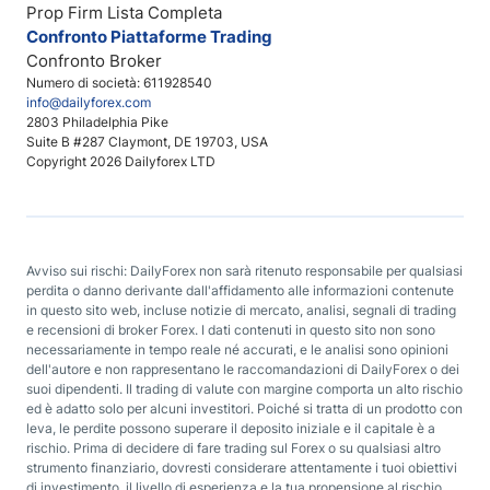
Prop Firm Lista Completa
Confronto Piattaforme Trading
Confronto Broker
Numero di società: 611928540
info@dailyforex.com
2803 Philadelphia Pike
Suite B #287 Claymont, DE 19703, USA
Copyright 2026 Dailyforex LTD
Avviso sui rischi: DailyForex non sarà ritenuto responsabile per qualsiasi
perdita o danno derivante dall'affidamento alle informazioni contenute
in questo sito web, incluse notizie di mercato, analisi, segnali di trading
e recensioni di broker Forex. I dati contenuti in questo sito non sono
necessariamente in tempo reale né accurati, e le analisi sono opinioni
dell'autore e non rappresentano le raccomandazioni di DailyForex o dei
suoi dipendenti. Il trading di valute con margine comporta un alto rischio
ed è adatto solo per alcuni investitori. Poiché si tratta di un prodotto con
leva, le perdite possono superare il deposito iniziale e il capitale è a
rischio. Prima di decidere di fare trading sul Forex o su qualsiasi altro
strumento finanziario, dovresti considerare attentamente i tuoi obiettivi
di investimento, il livello di esperienza e la tua propensione al rischio.