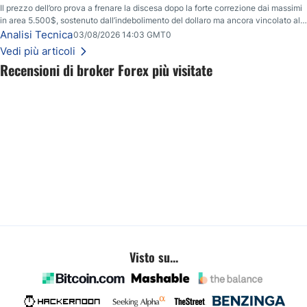
Il prezzo dell’oro prova a frenare la discesa dopo la forte correzione dai massimi
in area 5.500$, sostenuto dall’indebolimento del dollaro ma ancora vincolato alla
resistenza chiave tra 4.110$ e 4.120$.
Analisi Tecnica
03/08/2026 14:03 GMT0
Vedi più articoli
Recensioni di broker Forex più visitate
Visto su...