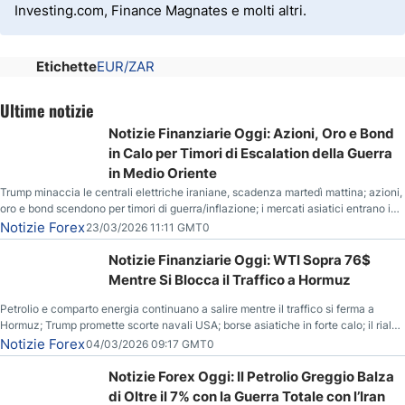
Investing.com, Finance Magnates e molti altri.
Etichette
EUR/ZAR
Ultime notizie
Notizie Finanziarie Oggi: Azioni, Oro e Bond
in Calo per Timori di Escalation della Guerra
in Medio Oriente
Trump minaccia le centrali elettriche iraniane, scadenza martedì mattina; azioni,
oro e bond scendono per timori di guerra/inflazione; i mercati asiatici entrano in
correzione; il petrolio greggio resta stabile.
Notizie Forex
23/03/2026 11:11 GMT0
Notizie Finanziarie Oggi: WTI Sopra 76$
Mentre Si Blocca il Traffico a Hormuz
Petrolio e comparto energia continuano a salire mentre il traffico si ferma a
Hormuz; Trump promette scorte navali USA; borse asiatiche in forte calo; il rialzo
del gas naturale mette pressione all’euro.
Notizie Forex
04/03/2026 09:17 GMT0
Notizie Forex Oggi: Il Petrolio Greggio Balza
di Oltre il 7% con la Guerra Totale con l’Iran