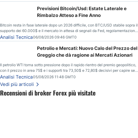
Previsioni Bitcoin/Usd: Estate Laterale e
Rimbalzo Atteso a Fine Anno
Bitcoin resta in fase laterale dopo un 2026 difficile, con BTC/USD stabile sopra il
supporto dei 60.000$ e il mercato in attesa di segnali da Fed, regolamentazione
USA ed elezioni di medio termine.
Analisi Tecnica
06/08/2026 09:46 GMT0
Petrolio e Mercati: Nuovo Calo del Prezzo del
Greggio che dà ragione ai Mercati Azionari
Il petrolio WTI torna sotto pressione dopo il rapido rientro del premio geopolitico,
con il prezzo in area 75$ e i supporti tra 73,50$ e 72,80$ decisivi per capire se il
ribasso potrà estendersi verso quota 70$.
Analisi Tecnica
05/08/2026 11:48 GMT0
Vedi più articoli
Recensioni di broker Forex più visitate