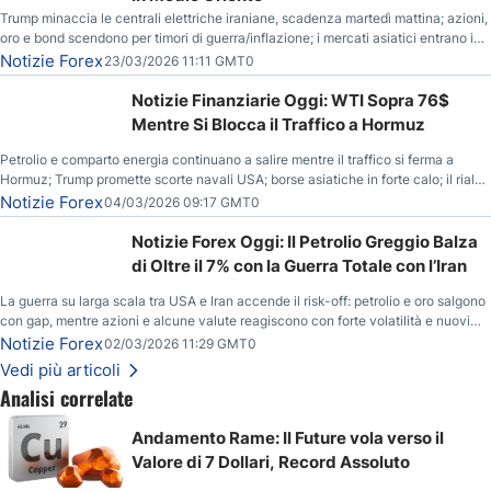
Trump minaccia le centrali elettriche iraniane, scadenza martedì mattina; azioni,
oro e bond scendono per timori di guerra/inflazione; i mercati asiatici entrano in
correzione; il petrolio greggio resta stabile.
Notizie Forex
23/03/2026 11:11 GMT0
Notizie Finanziarie Oggi: WTI Sopra 76$
Mentre Si Blocca il Traffico a Hormuz
Petrolio e comparto energia continuano a salire mentre il traffico si ferma a
Hormuz; Trump promette scorte navali USA; borse asiatiche in forte calo; il rialzo
del gas naturale mette pressione all’euro.
Notizie Forex
04/03/2026 09:17 GMT0
Notizie Forex Oggi: Il Petrolio Greggio Balza
di Oltre il 7% con la Guerra Totale con l’Iran
La guerra su larga scala tra USA e Iran accende il risk-off: petrolio e oro salgono
con gap, mentre azioni e alcune valute reagiscono con forte volatilità e nuovi
livelli da monitorare.
Notizie Forex
02/03/2026 11:29 GMT0
Vedi più articoli
Analisi correlate
Andamento Rame: Il Future vola verso il
Valore di 7 Dollari, Record Assoluto