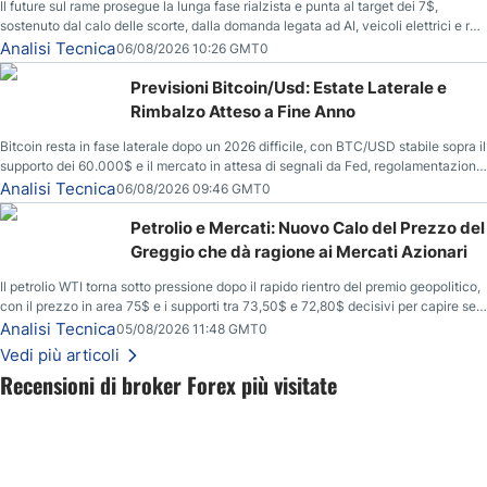
Il future sul rame prosegue la lunga fase rialzista e punta al target dei 7$,
sostenuto dal calo delle scorte, dalla domanda legata ad AI, veicoli elettrici e reti
energetiche, e dai timori di deficit produttivo dal 2028.
Analisi Tecnica
06/08/2026 10:26 GMT0
Previsioni Bitcoin/Usd: Estate Laterale e
Rimbalzo Atteso a Fine Anno
Bitcoin resta in fase laterale dopo un 2026 difficile, con BTC/USD stabile sopra il
supporto dei 60.000$ e il mercato in attesa di segnali da Fed, regolamentazione
USA ed elezioni di medio termine.
Analisi Tecnica
06/08/2026 09:46 GMT0
Petrolio e Mercati: Nuovo Calo del Prezzo del
Greggio che dà ragione ai Mercati Azionari
Il petrolio WTI torna sotto pressione dopo il rapido rientro del premio geopolitico,
con il prezzo in area 75$ e i supporti tra 73,50$ e 72,80$ decisivi per capire se il
ribasso potrà estendersi verso quota 70$.
Analisi Tecnica
05/08/2026 11:48 GMT0
Vedi più articoli
Recensioni di broker Forex più visitate