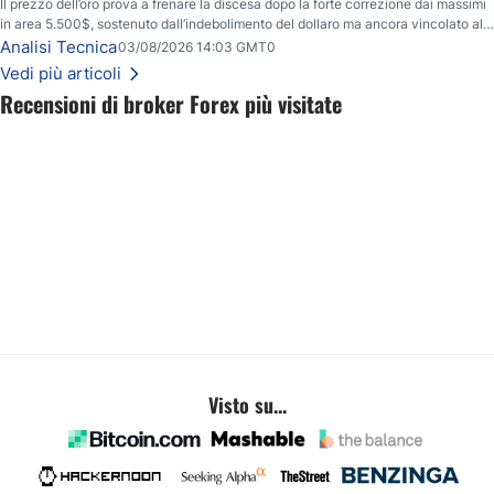
Il prezzo dell’oro prova a frenare la discesa dopo la forte correzione dai massimi
in area 5.500$, sostenuto dall’indebolimento del dollaro ma ancora vincolato alla
resistenza chiave tra 4.110$ e 4.120$.
Analisi Tecnica
03/08/2026 14:03 GMT0
Vedi più articoli
Recensioni di broker Forex più visitate
Visto su...