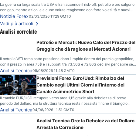
La guerra su larga scala tra USA e Iran accende il risk-off: petrolio e oro salgono
con gap, mentre azioni e alcune valute reagiscono con forte volatilità e nuovi
livelli da monitorare.
Notizie Forex
02/03/2026 11:29 GMT0
Vedi più articoli
Analisi correlate
Petrolio e Mercati: Nuovo Calo del Prezzo del
Greggio che dà ragione ai Mercati Azionari
Il petrolio WTI torna sotto pressione dopo il rapido rientro del premio geopolitico,
con il prezzo in area 75$ e i supporti tra 73,50$ e 72,80$ decisivi per capire se il
ribasso potrà estendersi verso quota 70$.
Analisi Tecnica
05/08/2026 11:48 GMT0
Previsioni Forex Euro/Usd: Rimbalzo del
Cambio negli Ultimi Giorni all’Interno del
Canale Asimmetrico Short
Il cambio EUR/USD recupera verso area 1,15 grazie alla debolezza di breve
periodo del dollaro, ma la struttura tecnica resta ribassista finché il triangolo
asimmetrico short continua a contenere il movimento.
Analisi Tecnica
04/08/2026 11:51 GMT0
Analisi Tecnica Oro: la Debolezza del Dollaro
Arresta la Correzione