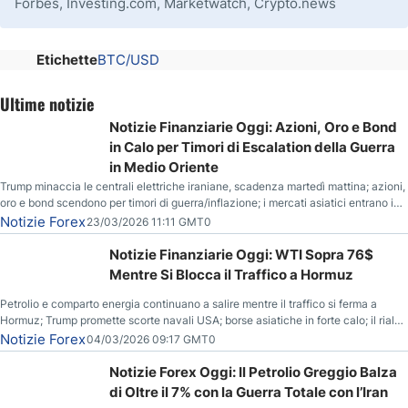
Forbes, Investing.com, Marketwatch, Crypto.news
Etichette
BTC/USD
Ultime notizie
Notizie Finanziarie Oggi: Azioni, Oro e Bond
in Calo per Timori di Escalation della Guerra
in Medio Oriente
Trump minaccia le centrali elettriche iraniane, scadenza martedì mattina; azioni,
oro e bond scendono per timori di guerra/inflazione; i mercati asiatici entrano in
correzione; il petrolio greggio resta stabile.
Notizie Forex
23/03/2026 11:11 GMT0
Notizie Finanziarie Oggi: WTI Sopra 76$
Mentre Si Blocca il Traffico a Hormuz
Petrolio e comparto energia continuano a salire mentre il traffico si ferma a
Hormuz; Trump promette scorte navali USA; borse asiatiche in forte calo; il rialzo
del gas naturale mette pressione all’euro.
Notizie Forex
04/03/2026 09:17 GMT0
Notizie Forex Oggi: Il Petrolio Greggio Balza
di Oltre il 7% con la Guerra Totale con l’Iran