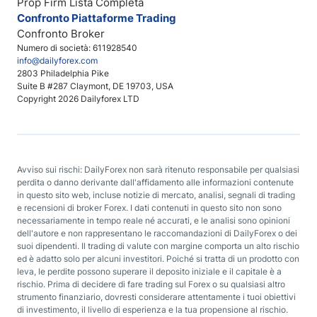
Prop Firm Lista Completa
Confronto Piattaforme Trading
Confronto Broker
Numero di società: 611928540
info@dailyforex.com
2803 Philadelphia Pike
Suite B #287 Claymont, DE 19703, USA
Copyright 2026 Dailyforex LTD
Avviso sui rischi: DailyForex non sarà ritenuto responsabile per qualsiasi
perdita o danno derivante dall'affidamento alle informazioni contenute
in questo sito web, incluse notizie di mercato, analisi, segnali di trading
e recensioni di broker Forex. I dati contenuti in questo sito non sono
necessariamente in tempo reale né accurati, e le analisi sono opinioni
dell'autore e non rappresentano le raccomandazioni di DailyForex o dei
suoi dipendenti. Il trading di valute con margine comporta un alto rischio
ed è adatto solo per alcuni investitori. Poiché si tratta di un prodotto con
leva, le perdite possono superare il deposito iniziale e il capitale è a
rischio. Prima di decidere di fare trading sul Forex o su qualsiasi altro
strumento finanziario, dovresti considerare attentamente i tuoi obiettivi
di investimento, il livello di esperienza e la tua propensione al rischio.