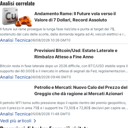
Analisi correlate
Andamento Rame: Il Future vola verso il
Valore di 7 Dollari, Record Assoluto
Il future sul rame prosegue la lunga fase rialzista e punta al target dei 7$,
sostenuto dal calo delle scorte, dalla domanda legata ad AI, veicoli elettrici e reti
energetiche, e dai timori di deficit produttivo dal 2028.
Analisi Tecnica
06/08/2026 10:26 GMT0
Previsioni Bitcoin/Usd: Estate Laterale e
Rimbalzo Atteso a Fine Anno
Bitcoin resta in fase laterale dopo un 2026 difficile, con BTC/USD stabile sopra il
supporto dei 60.000$ e il mercato in attesa di segnali da Fed, regolamentazione
USA ed elezioni di medio termine.
Analisi Tecnica
06/08/2026 09:46 GMT0
Petrolio e Mercati: Nuovo Calo del Prezzo del
Greggio che dà ragione ai Mercati Azionari
Il petrolio WTI torna sotto pressione dopo il rapido rientro del premio geopolitico,
con il prezzo in area 75$ e i supporti tra 73,50$ e 72,80$ decisivi per capire se il
ribasso potrà estendersi verso quota 70$.
Analisi Tecnica
05/08/2026 11:48 GMT0
Vedi più articoli