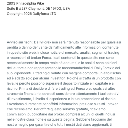
2803 Philadelphia Pike
Suite B #287 Claymont, DE 19703, USA
Copyright 2026 Dailyforex LTD
Avviso sui rischi: DailyForex non sarà ritenuto responsabile per qualsiasi
perdita o danno derivante dall'affidamento alle informazioni contenute
in questo sito web, incluse notizie di mercato, analisi, segnali di trading
e recensioni di broker Forex. I dati contenuti in questo sito non sono
necessariamente in tempo reale né accurati, e le analisi sono opinioni
dell'autore e non rappresentano le raccomandazioni di DailyForex o dei
suoi dipendenti. Il trading di valute con margine comporta un alto rischio
ed è adatto solo per alcuni investitori. Poiché si tratta di un prodotto con
leva, le perdite possono superare il deposito iniziale e il capitale è a
rischio. Prima di decidere di fare trading sul Forex o su qualsiasi altro
strumento finanziario, dovresti considerare attentamente i tuoi obiettivi
di investimento, il livello di esperienza e la tua propensione al rischio.
Lavoriamo duramente per offrirti informazioni preziose su tutti i broker
che recensiamo. Per offrirti questo servizio gratuito, riceviamo
commissioni pubblicitarie dai broker, compresi alcuni di quelli inclusi
nelle nostre classifiche e su questa pagina. Sebbene facciamo del
nostro meglio per garantire che tutti i nostri dati siano aggiornati, ti