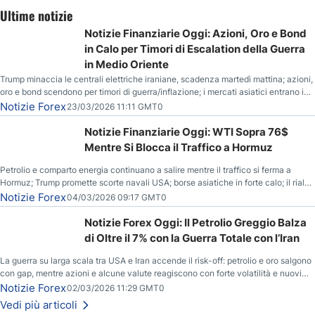
Ultime notizie
Notizie Finanziarie Oggi: Azioni, Oro e Bond
in Calo per Timori di Escalation della Guerra
in Medio Oriente
Trump minaccia le centrali elettriche iraniane, scadenza martedì mattina; azioni,
oro e bond scendono per timori di guerra/inflazione; i mercati asiatici entrano in
correzione; il petrolio greggio resta stabile.
Notizie Forex
23/03/2026 11:11 GMT0
Notizie Finanziarie Oggi: WTI Sopra 76$
Mentre Si Blocca il Traffico a Hormuz
Petrolio e comparto energia continuano a salire mentre il traffico si ferma a
Hormuz; Trump promette scorte navali USA; borse asiatiche in forte calo; il rialzo
del gas naturale mette pressione all’euro.
Notizie Forex
04/03/2026 09:17 GMT0
Notizie Forex Oggi: Il Petrolio Greggio Balza
di Oltre il 7% con la Guerra Totale con l’Iran
La guerra su larga scala tra USA e Iran accende il risk-off: petrolio e oro salgono
con gap, mentre azioni e alcune valute reagiscono con forte volatilità e nuovi
livelli da monitorare.
Notizie Forex
02/03/2026 11:29 GMT0
Vedi più articoli