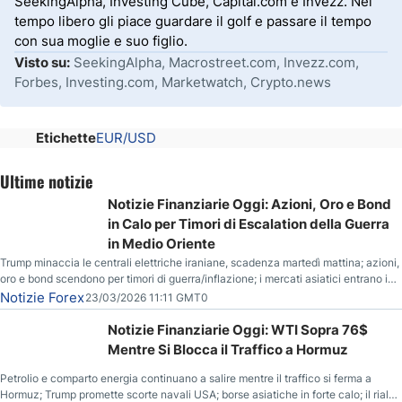
SeekingAlpha, Investing Cube, Capital.com e Invezz. Nel
tempo libero gli piace guardare il golf e passare il tempo
con sua moglie e suo figlio.
Visto su:
SeekingAlpha, Macrostreet.com, Invezz.com,
Forbes, Investing.com, Marketwatch, Crypto.news
Etichette
EUR/USD
Ultime notizie
Notizie Finanziarie Oggi: Azioni, Oro e Bond
in Calo per Timori di Escalation della Guerra
in Medio Oriente
Trump minaccia le centrali elettriche iraniane, scadenza martedì mattina; azioni,
oro e bond scendono per timori di guerra/inflazione; i mercati asiatici entrano in
correzione; il petrolio greggio resta stabile.
Notizie Forex
23/03/2026 11:11 GMT0
Notizie Finanziarie Oggi: WTI Sopra 76$
Mentre Si Blocca il Traffico a Hormuz
Petrolio e comparto energia continuano a salire mentre il traffico si ferma a
Hormuz; Trump promette scorte navali USA; borse asiatiche in forte calo; il rialzo