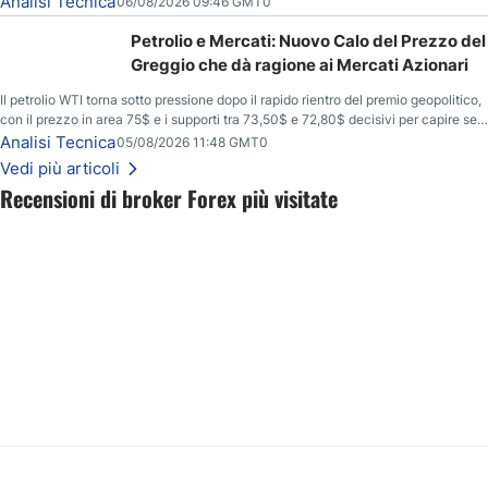
Analisi Tecnica
06/08/2026 09:46 GMT0
Petrolio e Mercati: Nuovo Calo del Prezzo del
Greggio che dà ragione ai Mercati Azionari
Il petrolio WTI torna sotto pressione dopo il rapido rientro del premio geopolitico,
con il prezzo in area 75$ e i supporti tra 73,50$ e 72,80$ decisivi per capire se il
ribasso potrà estendersi verso quota 70$.
Analisi Tecnica
05/08/2026 11:48 GMT0
Vedi più articoli
Recensioni di broker Forex più visitate