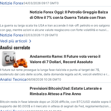
del gas naturale mette pressione all’euro.
Notizie Forex
04/03/2026 09:17 GMT0
Notizie Forex Oggi: Il Petrolio Greggio Balza
di Oltre il 7% con la Guerra Totale con l’Iran
La guerra su larga scala tra USA e Iran accende il risk-off: petrolio e oro salgono
con gap, mentre azioni e alcune valute reagiscono con forte volatilità e nuovi
livelli da monitorare.
Notizie Forex
02/03/2026 11:29 GMT0
Vedi più articoli
Analisi correlate
Andamento Rame: Il Future vola verso il
Valore di 7 Dollari, Record Assoluto
Il future sul rame prosegue la lunga fase rialzista e punta al target dei 7$,
sostenuto dal calo delle scorte, dalla domanda legata ad AI, veicoli elettrici e reti
energetiche, e dai timori di deficit produttivo dal 2028.
Analisi Tecnica
06/08/2026 10:26 GMT0
Previsioni Bitcoin/Usd: Estate Laterale e
Rimbalzo Atteso a Fine Anno
Bitcoin resta in fase laterale dopo un 2026 difficile, con BTC/USD stabile sopra il
supporto dei 60.000$ e il mercato in attesa di segnali da Fed, regolamentazione
USA ed elezioni di medio termine.