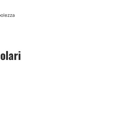
bolezza
olari