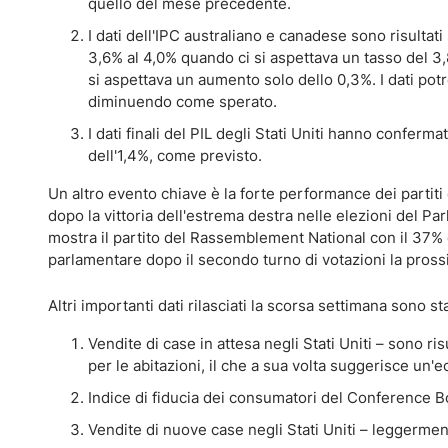
quello del mese precedente.
I dati dell'IPC australiano e canadese sono risultati
3,6% al 4,0% quando ci si aspettava un tasso del 
si aspettava un aumento solo dello 0,3%. I dati pot
diminuendo come sperato.
I dati finali del PIL degli Stati Uniti hanno confer
dell'1,4%, come previsto.
Un altro evento chiave è la forte performance dei partiti 
dopo la vittoria dell'estrema destra nelle elezioni del P
mostra il partito del Rassemblement National con il 37% 
parlamentare dopo il secondo turno di votazioni la pross
Altri importanti dati rilasciati la scorsa settimana sono sta
Vendite di case in attesa negli Stati Uniti – sono r
per le abitazioni, il che a sua volta suggerisce un'
Indice di fiducia dei consumatori del Conference Bo
Vendite di nuove case negli Stati Uniti – leggerment