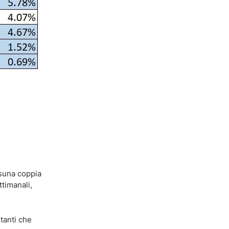
ssuna coppia
ttimanali,
rtanti che