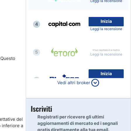
Leggi la recensione
Inizia
4
Leggi la recensione
Il tuo capitale è a rischio
5
Leggi la recensione
. Questo
Inizia
6
80% dei conti al dettaglio di
Vedi altri broker
CFD perdono denaro
Leggi la recensione
Inizia
Iscriviti
7
Leggi la recensione
Registrati per ricevere gli ultimi
ettative del
aggiornamenti di mercato ed i segnali
 inferiore a
gratis direttamente alla tua email.