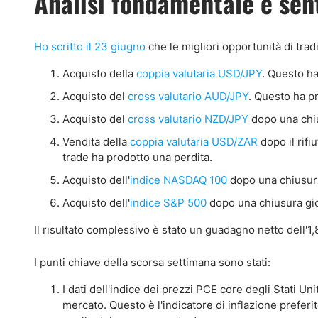
Analisi fondamentale e se
Ho scritto il 23 giugno
che le migliori opportunità di tra
Acquisto della
coppia valutaria USD/JPY
. Questo h
Acquisto del
cross valutario AUD/JPY
. Questo ha p
Acquisto del
cross valutario NZD/JPY
dopo una chiu
Vendita della
coppia valutaria USD/ZAR
dopo il rifi
trade ha prodotto una perdita.
Acquisto dell'
indice NASDAQ 100
dopo una chiusura
Acquisto dell'
indice S&P 500
dopo una chiusura gior
Il risultato complessivo è stato un guadagno netto dell'1,
I punti chiave della scorsa settimana sono stati:
I dati dell'indice dei prezzi PCE core degli Stati Un
mercato. Questo è l'indicatore di inflazione preferi