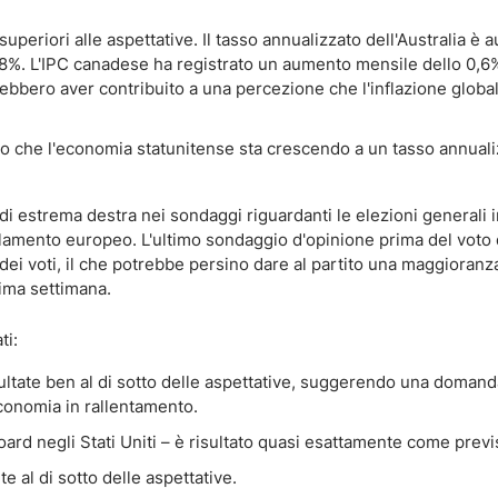
 superiori alle aspettative. Il tasso annualizzato dell'Australia è
3,8%. L'IPC canadese ha registrato un aumento mensile dello 0,6
rebbero aver contribuito a una percezione che l'inflazione globa
mato che l'economia statunitense sta crescendo a un tasso annual
di estrema destra nei sondaggi riguardanti le elezioni generali i
arlamento europeo. L'ultimo sondaggio d'opinione prima del voto 
dei voti, il che potrebbe persino dare al partito una maggioranz
ima settimana.
ti:
isultate ben al di sotto delle aspettative, suggerendo una domand
economia in rallentamento.
ard negli Stati Uniti – è risultato quasi esattamente come previ
e al di sotto delle aspettative.