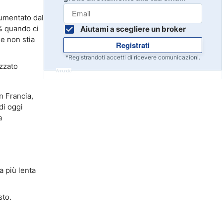
Inizia
8
 aumentato dal
Leggi la recensione
% quando ci
Aiutami a scegliere un broker
le non stia
Registrati
Inizia
9
*Registrandoti accetti di ricevere comunicazioni.
Leggi la recensione
izzato
Annuncio
n Francia,
Inizia
10
di oggi
Leggi la recensione
a
a più lenta
sto.