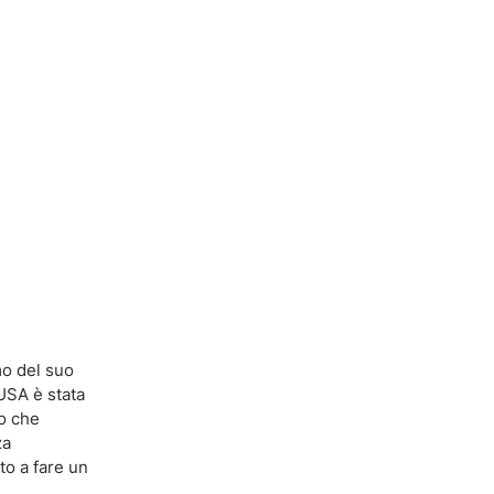
mo del suo
USA è stata
to che
za
to a fare un