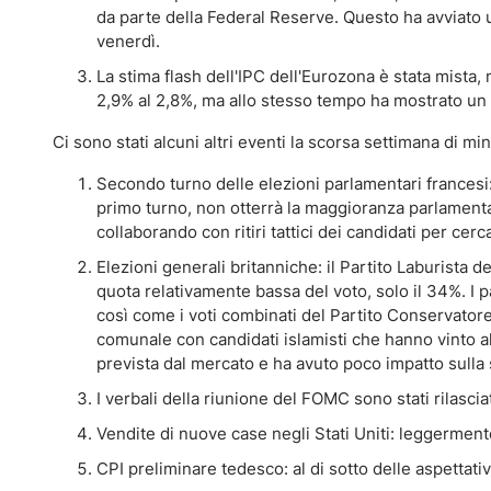
da parte della Federal Reserve. Questo ha avviato 
venerdì.
La stima flash dell'IPC dell'Eurozona è stata mista,
2,9% al 2,8%, ma allo stesso tempo ha mostrato un
Ci sono stati alcuni altri eventi la scorsa settimana di 
Secondo turno delle elezioni parlamentari francesi
primo turno, non otterrà la maggioranza parlamentare
collaborando con ritiri tattici dei candidati per ce
Elezioni generali britanniche: il Partito Laburista
quota relativamente bassa del voto, solo il 34%. I p
così come i voti combinati del Partito Conservatore e
comunale con candidati islamisti che hanno vinto alc
prevista dal mercato e ha avuto poco impatto sulla s
I verbali della riunione del FOMC sono stati rilasci
Vendite di nuove case negli Stati Uniti: leggermente
CPI preliminare tedesco: al di sotto delle aspettat