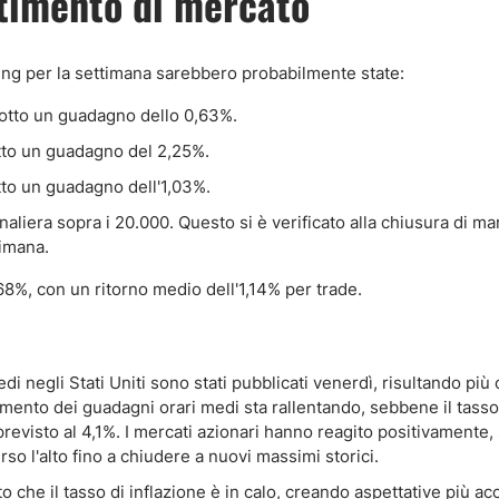
ntimento di mercato
ding per la settimana sarebbero probabilmente state:
otto un guadagno dello 0,63%.
tto un guadagno del 2,25%.
tto un guadagno dell'1,03%.
liera sopra i 20.000. Questo si è verificato alla chiusura di ma
timana.
68%, con un ritorno medio dell'1,14% per trade.
di negli Stati Uniti sono stati pubblicati venerdì, risultando più
aumento dei guadagni orari medi sta rallentando, sebbene il tasso
revisto al 4,1%. I mercati azionari hanno reagito positivamente,
rso l'alto fino a chiudere a nuovi massimi storici.
to che il tasso di inflazione è in calo, creando aspettative più a