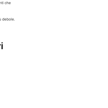
nti che
iù debole.
i