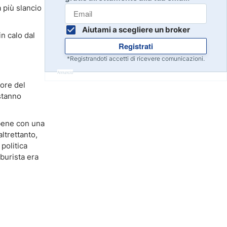
Inizia
 più slancio
8
Leggi la recensione
Aiutami a scegliere un broker
n calo dal
Registrati
Inizia
9
*Registrandoti accetti di ricevere comunicazioni.
Leggi la recensione
Annuncio
ore del
 stanno
Inizia
10
Leggi la recensione
bbene con una
ltrettanto,
politica
aburista era