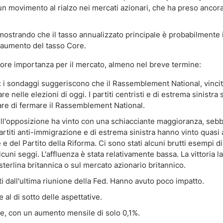
un movimento al rialzo nei mercati azionari, che ha preso ancora
 mostrando che il tasso annualizzato principale è probabilmente i
 aumento del tasso Core.
minore importanza per il mercato, almeno nel breve termine:
: i sondaggi suggeriscono che il Rassemblement National, vincit
 nelle elezioni di oggi. I partiti centristi e di estrema sinistra
rcare di fermare il Rassemblement National.
 dell'opposizione ha vinto con una schiacciante maggioranza, se
artiti anti-immigrazione e di estrema sinistra hanno vinto quasi a
 del Partito della Riforma. Ci sono stati alcuni brutti esempi di 
uni seggi. L'affluenza è stata relativamente bassa. La vittoria l
terlina britannica o sul mercato azionario britannico.
ati dall'ultima riunione della Fed. Hanno avuto poco impatto.
 al di sotto delle aspettative.
ive, con un aumento mensile di solo 0,1%.