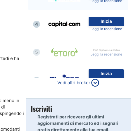
Leggi la recensione
Inizia
4
Leggi la recensione
Il tuo capitale è a rischio
5
Leggi la recensione
rtedì e ha
Inizia
6
80% dei conti al dettaglio di
Vedi altri broker
CFD perdono denaro
Leggi la recensione
 o meno in
Inizia
Iscriviti
 di
7
 spingendo i
Leggi la recensione
Registrati per ricevere gli ultimi
aggiornamenti di mercato ed i segnali
ccomodanti
gratis direttamente alla tua email.