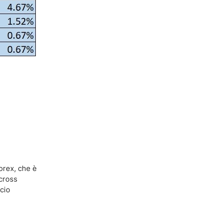
Forex, che è
 cross
cio