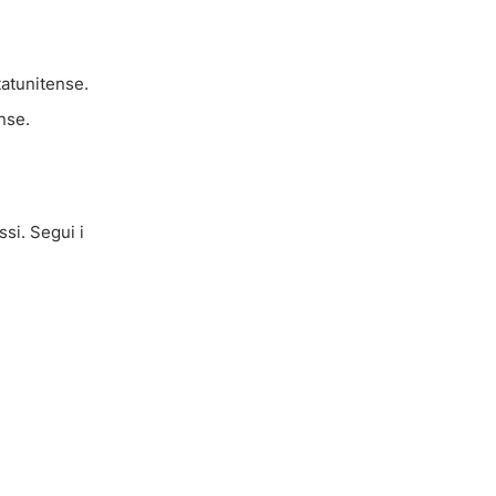
tatunitense.
nse.
ssi. Segui i