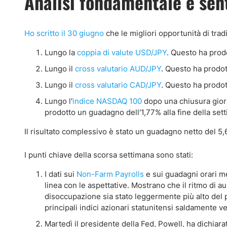
Analisi fondamentale e se
Ho scritto il 30 giugno
che le migliori opportunità di tra
Lungo la
coppia di valute USD/JPY
. Questo ha prod
Lungo il
cross valutario AUD/JPY
. Questo ha prodo
Lungo il
cross valutario CAD/JPY
. Questo ha prodo
Lungo l'
indice NASDAQ 100
dopo una chiusura giorna
prodotto un guadagno dell'1,77% alla fine della set
Il risultato complessivo è stato un guadagno netto del 5,
I punti chiave della scorsa settimana sono stati:
I dati sui
Non-Farm Payrolls
e sui guadagni orari me
linea con le aspettative. Mostrano che il ritmo di 
disoccupazione sia stato leggermente più alto del p
principali indici azionari statunitensi saldamente ve
Martedì il presidente della Fed, Powell, ha dichiara