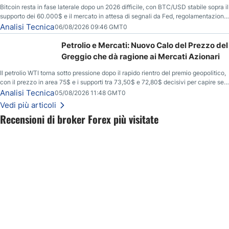
Bitcoin resta in fase laterale dopo un 2026 difficile, con BTC/USD stabile sopra il
supporto dei 60.000$ e il mercato in attesa di segnali da Fed, regolamentazione
USA ed elezioni di medio termine.
Analisi Tecnica
06/08/2026 09:46 GMT0
Petrolio e Mercati: Nuovo Calo del Prezzo del
Greggio che dà ragione ai Mercati Azionari
Il petrolio WTI torna sotto pressione dopo il rapido rientro del premio geopolitico,
con il prezzo in area 75$ e i supporti tra 73,50$ e 72,80$ decisivi per capire se il
ribasso potrà estendersi verso quota 70$.
Analisi Tecnica
05/08/2026 11:48 GMT0
Vedi più articoli
Recensioni di broker Forex più visitate