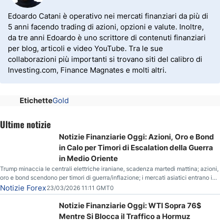
Edoardo Catani è operativo nei mercati finanziari da più di
5 anni facendo trading di azioni, opzioni e valute. Inoltre,
da tre anni Edoardo è uno scrittore di contenuti finanziari
per blog, articoli e video YouTube. Tra le sue
collaborazioni più importanti si trovano siti del calibro di
Investing.com, Finance Magnates e molti altri.
Etichette
Gold
Ultime notizie
Notizie Finanziarie Oggi: Azioni, Oro e Bond
in Calo per Timori di Escalation della Guerra
in Medio Oriente
Trump minaccia le centrali elettriche iraniane, scadenza martedì mattina; azioni,
oro e bond scendono per timori di guerra/inflazione; i mercati asiatici entrano in
correzione; il petrolio greggio resta stabile.
Notizie Forex
23/03/2026 11:11 GMT0
Notizie Finanziarie Oggi: WTI Sopra 76$
Mentre Si Blocca il Traffico a Hormuz