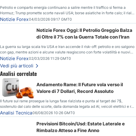
Petrolio e comparto energia continuano a salire mentre il traffico si ferma a
Hormuz; Trump promette scorte navali USA; borse asiatiche in forte calo; il rialzo
del gas naturale mette pressione all’euro.
Notizie Forex
04/03/2026 09:17 GMT0
Notizie Forex Oggi: Il Petrolio Greggio Balza
di Oltre il 7% con la Guerra Totale con l’Iran
La guerra su larga scala tra USA e Iran accende il risk-off: petrolio e oro salgono
con gap, mentre azioni e alcune valute reagiscono con forte volatilità e nuovi
livelli da monitorare.
Notizie Forex
02/03/2026 11:29 GMT0
Vedi più articoli
Analisi correlate
Andamento Rame: Il Future vola verso il
Valore di 7 Dollari, Record Assoluto
Il future sul rame prosegue la lunga fase rialzista e punta al target dei 7$,
sostenuto dal calo delle scorte, dalla domanda legata ad AI, veicoli elettrici e reti
energetiche, e dai timori di deficit produttivo dal 2028.
Analisi Tecnica
06/08/2026 10:26 GMT0
Previsioni Bitcoin/Usd: Estate Laterale e
Rimbalzo Atteso a Fine Anno