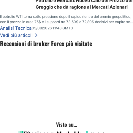
Petrolio e Mercati: Nuovo Calo del Prezzo del
Greggio che dà ragione ai Mercati Azionari
Il petrolio WTI torna sotto pressione dopo il rapido rientro del premio geopolitico,
con il prezzo in area 75$ e i supporti tra 73,50$ e 72,80$ decisivi per capire se il
ribasso potrà estendersi verso quota 70$.
Analisi Tecnica
05/08/2026 11:48 GMT0
Vedi più articoli
Recensioni di broker Forex più visitate
Visto su...