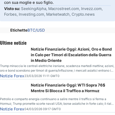
con sua moglie e suo figlio.
Visto su:
SeekingAlpha, Macrostreet.com, Invezz.com,
Forbes, Investing.com, Marketwatch, Crypto.news
Etichette
BTC/USD
Ultime notizie
Notizie Finanziarie Oggi: Azioni, Oro e Bond
in Calo per Timori di Escalation della Guerra
in Medio Oriente
Trump minaccia le centrali elettriche iraniane, scadenza martedì mattina; azioni,
oro e bond scendono per timori di guerra/inflazione; i mercati asiatici entrano in
correzione; il petrolio greggio resta stabile.
Notizie Forex
23/03/2026 11:11 GMT0
Notizie Finanziarie Oggi: WTI Sopra 76$
Mentre Si Blocca il Traffico a Hormuz
Petrolio e comparto energia continuano a salire mentre il traffico si ferma a
Hormuz; Trump promette scorte navali USA; borse asiatiche in forte calo; il rialzo
del gas naturale mette pressione all’euro.
Notizie Forex
04/03/2026 09:17 GMT0