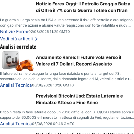
Notizie Forex Oggi: Il Petrolio Greggio Balza
di Oltre il 7% con la Guerra Totale con l’Iran
La guerra su larga scala tra USA e Iran accende il risk-off: petrolio e oro salgono
con gap, mentre azioni e alcune valute reagiscono con forte volatilità e nuovi
livelli da monitorare.
Notizie Forex
02/03/2026 11:29 GMT0
Vedi più articoli
Analisi correlate
Andamento Rame: Il Future vola verso il
Valore di 7 Dollari, Record Assoluto
Il future sul rame prosegue la lunga fase rialzista e punta al target dei 7$,
sostenuto dal calo delle scorte, dalla domanda legata ad AI, veicoli elettrici e reti
energetiche, e dai timori di deficit produttivo dal 2028.
Analisi Tecnica
06/08/2026 10:26 GMT0
Previsioni Bitcoin/Usd: Estate Laterale e
Rimbalzo Atteso a Fine Anno
Bitcoin resta in fase laterale dopo un 2026 difficile, con BTC/USD stabile sopra il
supporto dei 60.000$ e il mercato in attesa di segnali da Fed, regolamentazione
USA ed elezioni di medio termine.
Analisi Tecnica
06/08/2026 09:46 GMT0