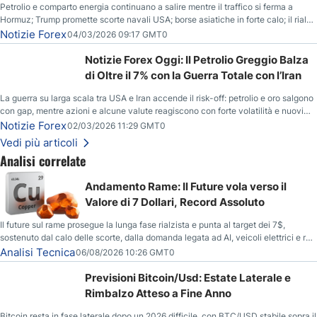
Petrolio e comparto energia continuano a salire mentre il traffico si ferma a
Hormuz; Trump promette scorte navali USA; borse asiatiche in forte calo; il rialzo
del gas naturale mette pressione all’euro.
Notizie Forex
04/03/2026 09:17 GMT0
Notizie Forex Oggi: Il Petrolio Greggio Balza
di Oltre il 7% con la Guerra Totale con l’Iran
La guerra su larga scala tra USA e Iran accende il risk-off: petrolio e oro salgono
con gap, mentre azioni e alcune valute reagiscono con forte volatilità e nuovi
livelli da monitorare.
Notizie Forex
02/03/2026 11:29 GMT0
Vedi più articoli
Analisi correlate
Andamento Rame: Il Future vola verso il
Valore di 7 Dollari, Record Assoluto
Il future sul rame prosegue la lunga fase rialzista e punta al target dei 7$,
sostenuto dal calo delle scorte, dalla domanda legata ad AI, veicoli elettrici e reti
energetiche, e dai timori di deficit produttivo dal 2028.
Analisi Tecnica
06/08/2026 10:26 GMT0
Previsioni Bitcoin/Usd: Estate Laterale e
Rimbalzo Atteso a Fine Anno
Bitcoin resta in fase laterale dopo un 2026 difficile, con BTC/USD stabile sopra il