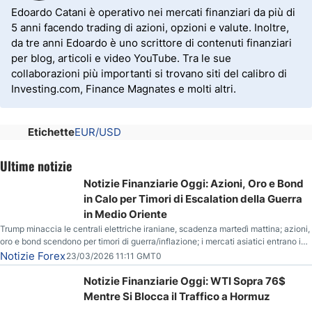
Edoardo Catani è operativo nei mercati finanziari da più di
5 anni facendo trading di azioni, opzioni e valute. Inoltre,
da tre anni Edoardo è uno scrittore di contenuti finanziari
per blog, articoli e video YouTube. Tra le sue
collaborazioni più importanti si trovano siti del calibro di
Investing.com, Finance Magnates e molti altri.
Etichette
EUR/USD
Ultime notizie
Notizie Finanziarie Oggi: Azioni, Oro e Bond
in Calo per Timori di Escalation della Guerra
in Medio Oriente
Trump minaccia le centrali elettriche iraniane, scadenza martedì mattina; azioni,
oro e bond scendono per timori di guerra/inflazione; i mercati asiatici entrano in
correzione; il petrolio greggio resta stabile.
Notizie Forex
23/03/2026 11:11 GMT0
Notizie Finanziarie Oggi: WTI Sopra 76$
Mentre Si Blocca il Traffico a Hormuz