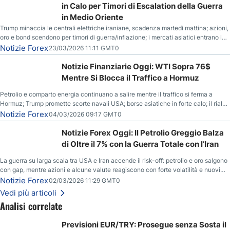
in Calo per Timori di Escalation della Guerra
in Medio Oriente
Trump minaccia le centrali elettriche iraniane, scadenza martedì mattina; azioni,
oro e bond scendono per timori di guerra/inflazione; i mercati asiatici entrano in
correzione; il petrolio greggio resta stabile.
Notizie Forex
23/03/2026 11:11 GMT0
Notizie Finanziarie Oggi: WTI Sopra 76$
Mentre Si Blocca il Traffico a Hormuz
Petrolio e comparto energia continuano a salire mentre il traffico si ferma a
Hormuz; Trump promette scorte navali USA; borse asiatiche in forte calo; il rialzo
del gas naturale mette pressione all’euro.
Notizie Forex
04/03/2026 09:17 GMT0
Notizie Forex Oggi: Il Petrolio Greggio Balza
di Oltre il 7% con la Guerra Totale con l’Iran
La guerra su larga scala tra USA e Iran accende il risk-off: petrolio e oro salgono
con gap, mentre azioni e alcune valute reagiscono con forte volatilità e nuovi
livelli da monitorare.
Notizie Forex
02/03/2026 11:29 GMT0
Vedi più articoli
Analisi correlate
Previsioni EUR/TRY: Prosegue senza Sosta il