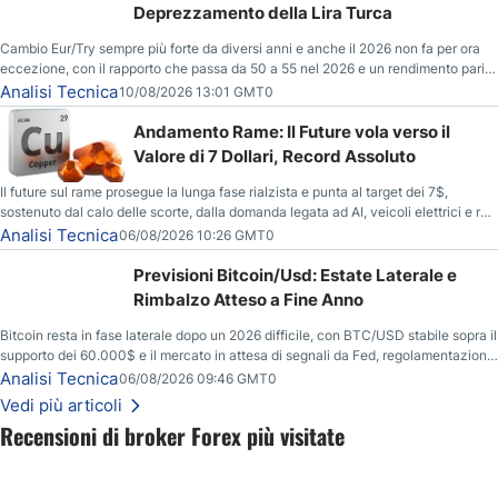
Deprezzamento della Lira Turca
Cambio Eur/Try sempre più forte da diversi anni e anche il 2026 non fa per ora
eccezione, con il rapporto che passa da 50 a 55 nel 2026 e un rendimento pari
al +10%.
Analisi Tecnica
10/08/2026 13:01 GMT0
Andamento Rame: Il Future vola verso il
Valore di 7 Dollari, Record Assoluto
Il future sul rame prosegue la lunga fase rialzista e punta al target dei 7$,
sostenuto dal calo delle scorte, dalla domanda legata ad AI, veicoli elettrici e reti
energetiche, e dai timori di deficit produttivo dal 2028.
Analisi Tecnica
06/08/2026 10:26 GMT0
Previsioni Bitcoin/Usd: Estate Laterale e
Rimbalzo Atteso a Fine Anno
Bitcoin resta in fase laterale dopo un 2026 difficile, con BTC/USD stabile sopra il
supporto dei 60.000$ e il mercato in attesa di segnali da Fed, regolamentazione
USA ed elezioni di medio termine.
Analisi Tecnica
06/08/2026 09:46 GMT0
Vedi più articoli
Recensioni di broker Forex più visitate