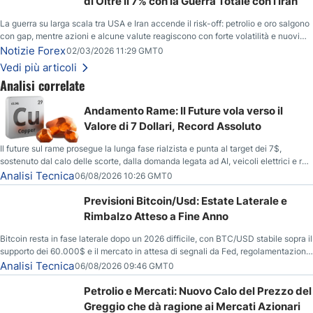
di Oltre il 7% con la Guerra Totale con l’Iran
La guerra su larga scala tra USA e Iran accende il risk-off: petrolio e oro salgono
con gap, mentre azioni e alcune valute reagiscono con forte volatilità e nuovi
livelli da monitorare.
Notizie Forex
02/03/2026 11:29 GMT0
Vedi più articoli
Analisi correlate
Andamento Rame: Il Future vola verso il
Valore di 7 Dollari, Record Assoluto
Il future sul rame prosegue la lunga fase rialzista e punta al target dei 7$,
sostenuto dal calo delle scorte, dalla domanda legata ad AI, veicoli elettrici e reti
energetiche, e dai timori di deficit produttivo dal 2028.
Analisi Tecnica
06/08/2026 10:26 GMT0
Previsioni Bitcoin/Usd: Estate Laterale e
Rimbalzo Atteso a Fine Anno
Bitcoin resta in fase laterale dopo un 2026 difficile, con BTC/USD stabile sopra il
supporto dei 60.000$ e il mercato in attesa di segnali da Fed, regolamentazione
USA ed elezioni di medio termine.
Analisi Tecnica
06/08/2026 09:46 GMT0
Petrolio e Mercati: Nuovo Calo del Prezzo del
Greggio che dà ragione ai Mercati Azionari