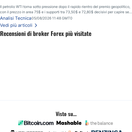
Il petrolio WTI torna sotto pressione dopo il rapido rientro del premio geopolitico,
con il prezzo in area 75$ e i supporti tra 73,50$ e 72,80$ decisivi per capire se il
ribasso potrà estendersi verso quota 70$.
Analisi Tecnica
05/08/2026 11:48 GMT0
Vedi più articoli
Recensioni di broker Forex più visitate
Visto su...