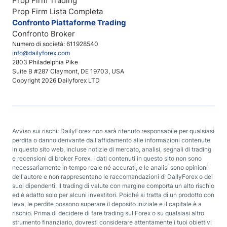
Prop Firm Trading
Prop Firm Lista Completa
Confronto Piattaforme Trading
Confronto Broker
Numero di società: 611928540
info@dailyforex.com
2803 Philadelphia Pike
Suite B #287 Claymont, DE 19703, USA
Copyright 2026 Dailyforex LTD
Avviso sui rischi: DailyForex non sarà ritenuto responsabile per qualsiasi
perdita o danno derivante dall'affidamento alle informazioni contenute
in questo sito web, incluse notizie di mercato, analisi, segnali di trading
e recensioni di broker Forex. I dati contenuti in questo sito non sono
necessariamente in tempo reale né accurati, e le analisi sono opinioni
dell'autore e non rappresentano le raccomandazioni di DailyForex o dei
suoi dipendenti. Il trading di valute con margine comporta un alto rischio
ed è adatto solo per alcuni investitori. Poiché si tratta di un prodotto con
leva, le perdite possono superare il deposito iniziale e il capitale è a
rischio. Prima di decidere di fare trading sul Forex o su qualsiasi altro
strumento finanziario, dovresti considerare attentamente i tuoi obiettivi