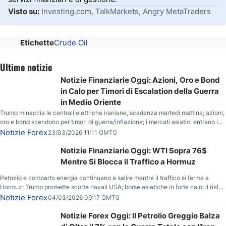
Visto su:
Investing.com, TalkMarkets, Angry MetaTraders
Etichette
Crude Oil
Ultime notizie
Notizie Finanziarie Oggi: Azioni, Oro e Bond
in Calo per Timori di Escalation della Guerra
in Medio Oriente
Trump minaccia le centrali elettriche iraniane, scadenza martedì mattina; azioni,
oro e bond scendono per timori di guerra/inflazione; i mercati asiatici entrano in
correzione; il petrolio greggio resta stabile.
Notizie Forex
23/03/2026 11:11 GMT0
Notizie Finanziarie Oggi: WTI Sopra 76$
Mentre Si Blocca il Traffico a Hormuz
Petrolio e comparto energia continuano a salire mentre il traffico si ferma a
Hormuz; Trump promette scorte navali USA; borse asiatiche in forte calo; il rialzo
del gas naturale mette pressione all’euro.
Notizie Forex
04/03/2026 09:17 GMT0
Notizie Forex Oggi: Il Petrolio Greggio Balza