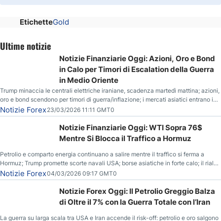
Etichette
Gold
Ultime notizie
Notizie Finanziarie Oggi: Azioni, Oro e Bond
in Calo per Timori di Escalation della Guerra
in Medio Oriente
Trump minaccia le centrali elettriche iraniane, scadenza martedì mattina; azioni,
oro e bond scendono per timori di guerra/inflazione; i mercati asiatici entrano in
correzione; il petrolio greggio resta stabile.
Notizie Forex
23/03/2026 11:11 GMT0
Notizie Finanziarie Oggi: WTI Sopra 76$
Mentre Si Blocca il Traffico a Hormuz
Petrolio e comparto energia continuano a salire mentre il traffico si ferma a
Hormuz; Trump promette scorte navali USA; borse asiatiche in forte calo; il rialzo
del gas naturale mette pressione all’euro.
Notizie Forex
04/03/2026 09:17 GMT0
Notizie Forex Oggi: Il Petrolio Greggio Balza
di Oltre il 7% con la Guerra Totale con l’Iran
La guerra su larga scala tra USA e Iran accende il risk-off: petrolio e oro salgono