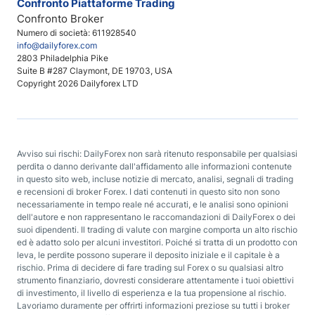
Confronto Piattaforme Trading
Confronto Broker
Numero di società: 611928540
info@dailyforex.com
2803 Philadelphia Pike
Suite B #287 Claymont, DE 19703, USA
Copyright 2026 Dailyforex LTD
Avviso sui rischi: DailyForex non sarà ritenuto responsabile per qualsiasi
perdita o danno derivante dall'affidamento alle informazioni contenute
in questo sito web, incluse notizie di mercato, analisi, segnali di trading
e recensioni di broker Forex. I dati contenuti in questo sito non sono
necessariamente in tempo reale né accurati, e le analisi sono opinioni
dell'autore e non rappresentano le raccomandazioni di DailyForex o dei
suoi dipendenti. Il trading di valute con margine comporta un alto rischio
ed è adatto solo per alcuni investitori. Poiché si tratta di un prodotto con
leva, le perdite possono superare il deposito iniziale e il capitale è a
rischio. Prima di decidere di fare trading sul Forex o su qualsiasi altro
strumento finanziario, dovresti considerare attentamente i tuoi obiettivi
di investimento, il livello di esperienza e la tua propensione al rischio.
Lavoriamo duramente per offrirti informazioni preziose su tutti i broker