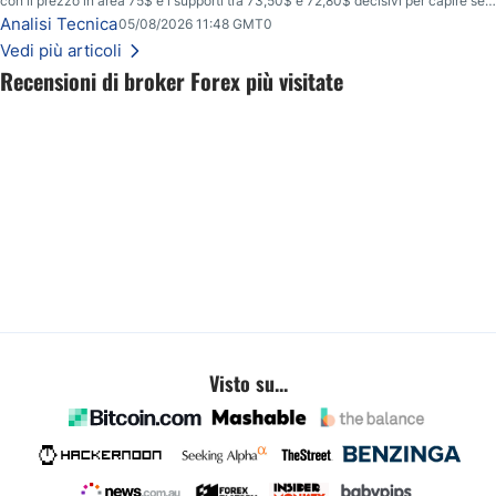
con il prezzo in area 75$ e i supporti tra 73,50$ e 72,80$ decisivi per capire se il
ribasso potrà estendersi verso quota 70$.
Analisi Tecnica
05/08/2026 11:48 GMT0
Vedi più articoli
Recensioni di broker Forex più visitate
Visto su...