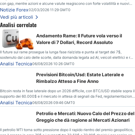
con gap, mentre azioni e alcune valute reagiscono con forte volatilità e nuovi
livelli da monitorare.
Notizie Forex
02/03/2026 11:29 GMT0
Vedi più articoli
Analisi correlate
Andamento Rame: Il Future vola verso il
Valore di 7 Dollari, Record Assoluto
Il future sul rame prosegue la lunga fase rialzista e punta al target dei 7$,
sostenuto dal calo delle scorte, dalla domanda legata ad AI, veicoli elettrici e reti
energetiche, e dai timori di deficit produttivo dal 2028.
Analisi Tecnica
06/08/2026 10:26 GMT0
Previsioni Bitcoin/Usd: Estate Laterale e
Rimbalzo Atteso a Fine Anno
Bitcoin resta in fase laterale dopo un 2026 difficile, con BTC/USD stabile sopra il
supporto dei 60.000$ e il mercato in attesa di segnali da Fed, regolamentazione
USA ed elezioni di medio termine.
Analisi Tecnica
06/08/2026 09:46 GMT0
Petrolio e Mercati: Nuovo Calo del Prezzo del
Greggio che dà ragione ai Mercati Azionari
Il petrolio WTI torna sotto pressione dopo il rapido rientro del premio geopolitico,