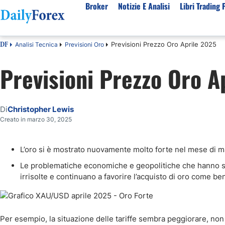
Broker
Notizie E Analisi
Libri Trading 
Previsioni Prezzo Oro Aprile 2025
Analisi Tecnica
Previsioni Oro
DF
Per Tipologia
Mercati Popolari
Informazioni sulla nostra azienda
Per A
Previsioni Prezzo Oro A
Bot Trading Automatico
Quotazione EUR USD Real Time
Chi Siamo
Migli
Trading Bonus Senza Deposito
Previsioni S&P500 Oggi
Politica editoriale
Broke
Consob Lista Broker Autorizzati
Previsioni Nasdaq 100 Oggi
Come Guadagniamo Soldi
Brok
Di
Christopher Lewis
Broker No Esma
Previsione Quotazione XAUUSD Oro
La Nostra Metodologia
Migli
Creato in marzo 30, 2025
Broker ECN Migliori
MIB 40 in Tempo Reale
Indice di fiducia
Broke
L’oro si è mostrato nuovamente molto forte nel mese di m
Broker con Spread 0
Tutte le Valute Disponibili
Perché Fidarsi di Noi
Migli
App di trading
Tutte le Materie Prime Disponibili
Le problematiche economiche e geopolitiche che hanno so
irrisolte e continuano a favorire l’acquisto di oro come ben
Tutti gli Indici Disponibili
Per esempio, la situazione delle tariffe sembra peggiorare, non 