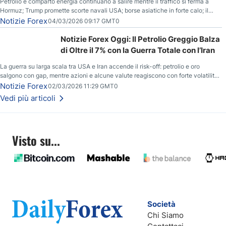
Petrolio e comparto energia continuano a salire mentre il traffico si ferma a
Hormuz; Trump promette scorte navali USA; borse asiatiche in forte calo; il
rialzo del gas naturale mette pressione all’euro.
Notizie Forex
04/03/2026 09:17 GMT0
Notizie Forex Oggi: Il Petrolio Greggio Balza
di Oltre il 7% con la Guerra Totale con l’Iran
La guerra su larga scala tra USA e Iran accende il risk-off: petrolio e oro
salgono con gap, mentre azioni e alcune valute reagiscono con forte volatilità
e nuovi livelli da monitorare.
Notizie Forex
02/03/2026 11:29 GMT0
Vedi più articoli
Visto su...
Società
Chi Siamo