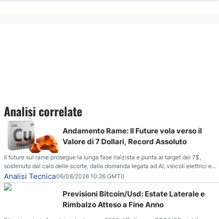
Analisi correlate
Andamento Rame: Il Future vola verso il
Valore di 7 Dollari, Record Assoluto
Il future sul rame prosegue la lunga fase rialzista e punta al target dei 7$,
sostenuto dal calo delle scorte, dalla domanda legata ad AI, veicoli elettrici e
reti energetiche, e dai timori di deficit produttivo dal 2028.
Analisi Tecnica
06/08/2026 10:26 GMT0
Previsioni Bitcoin/Usd: Estate Laterale e
Rimbalzo Atteso a Fine Anno