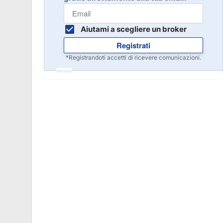
Inizia
8
Leggi la recensione
Aiutami a scegliere un broker
Registrati
Inizia
9
*Registrandoti accetti di ricevere comunicazioni.
Leggi la recensione
Annuncio
Inizia
10
Leggi la recensione