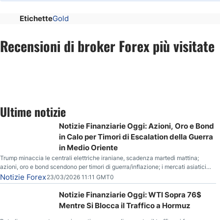
Etichette
Gold
Recensioni di broker Forex più visitate
Ultime notizie
Notizie Finanziarie Oggi: Azioni, Oro e Bond
in Calo per Timori di Escalation della Guerra
in Medio Oriente
Trump minaccia le centrali elettriche iraniane, scadenza martedì mattina;
azioni, oro e bond scendono per timori di guerra/inflazione; i mercati asiatici
entrano in correzione; il petrolio greggio resta stabile.
Notizie Forex
23/03/2026 11:11 GMT0
Notizie Finanziarie Oggi: WTI Sopra 76$
Mentre Si Blocca il Traffico a Hormuz