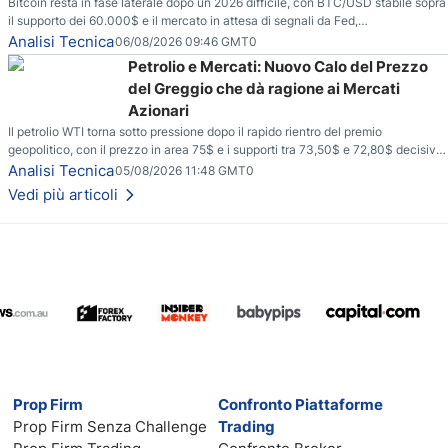
Bitcoin resta in fase laterale dopo un 2026 difficile, con BTC/USD stabile sopra
il supporto dei 60.000$ e il mercato in attesa di segnali da Fed,
regolamentazione USA ed elezioni di medio termine.
Analisi Tecnica
06/08/2026 09:46 GMT0
Petrolio e Mercati: Nuovo Calo del Prezzo
del Greggio che dà ragione ai Mercati
Azionari
Il petrolio WTI torna sotto pressione dopo il rapido rientro del premio
geopolitico, con il prezzo in area 75$ e i supporti tra 73,50$ e 72,80$ decisivi
per capire se il ribasso potrà estendersi verso quota 70$.
Analisi Tecnica
05/08/2026 11:48 GMT0
Vedi più articoli
Prop Firm
Confronto Piattaforme
Prop Firm Senza Challenge
Trading