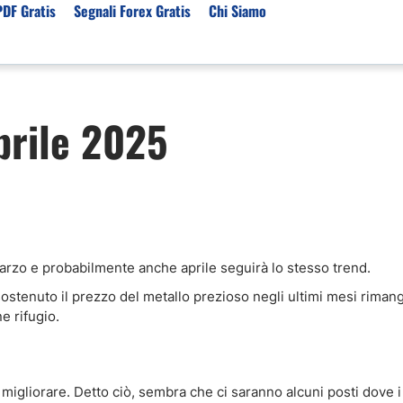
PDF Gratis
Segnali Forex Gratis
Chi Siamo
sset
Per Servizi
Previsioni e Analisi
prile 2025
ori Broker Forex
Segnali Trading Telegr
Previsioni Forex Oggi
r con Leva Alta
Copy Trading Forex
Mercato Azionario Oggi
er Trading Oro(XAUUSD)
Trading Demo Senza
Registrazione
ori Broker Futures Trading
Broker per Metatrader 
r Trading Azioni
Trading Senza Commiss
arzo e probabilmente anche aprile seguirà lo stesso trend.
ori Broker CFD
Broker Forex per Princip
stenuto il prezzo del metallo prezioso negli ultimi mesi riman
e rifugio.
migliorare. Detto ciò, sembra che ci saranno alcuni posti dove i