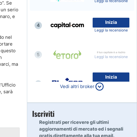
Leggi la recensione
o”. Se
 un serio
enaro, e
Inizia
4
Leggi la recensione
do nel
ortare
n questo
Il tuo capitale è a rischio
5
n
Leggi la recensione
varci, ma
Inizia
6
’Ufficio
80% dei conti al dettaglio di
Vedi altri broker
CFD perdono denaro
, sarà
Leggi la recensione
Inizia
Iscriviti
7
Leggi la recensione
Registrati per ricevere gli ultimi
aggiornamenti di mercato ed i segnali
gratis direttamente alla tua email.