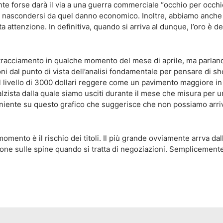
te forse darà il via a una guerra commerciale “occhio per occhi
nascondersi da quel danno economico. Inoltre, abbiamo anche
a attenzione. In definitiva, quando si arriva al dunque, l’oro è d
acciamento in qualche momento del mese di aprile, ma parlan
ni dal punto di vista dell’analisi fondamentale per pensare di sh
il livello di 3000 dollari reggere come un pavimento maggiore i
ialzista dalla quale siamo usciti durante il mese che misura per u
è niente su questo grafico che suggerisce che non possiamo arri
ento è il rischio dei titoli. Il più grande ovviamente arrva dall
sone sulle spine quando si tratta di negoziazioni. Semplicemente